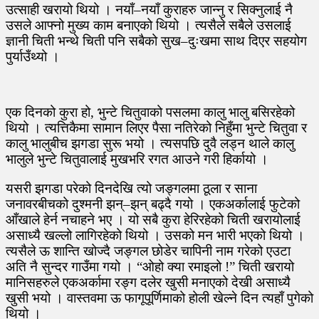
उत्साही खरायो थियो । नयाँ–नयाँ कुराहरु जान्नु र सिक्नुलाई नै
उसले आफ्नो मुख्य काम बनाएको थियो । त्यसैले सबैले उसलाई
ज्ञानी चिती भन्थे चिती पनि सबैको सुख–दुःखमा साथ दिएर सहयोग
पुर्याउँथ्यो ।
एक दिनको कुरा हो, भुन्टे चितुवाको पसलमा कालु भालु बसिरहेको
थियो । त्यत्तिकैमा सामान लिएर पैसा नतिरेको निहुँमा भुन्टे चितुवा र
कालु भालुबीच झगडा सुरू भयो । त्यसपछि दुवै लड्न थाले कालु
भालुले भुन्टे चितुवालाई मुखभरि रगत आउने गरी हिर्कायो ।
यसरी झगडा परेको दिनदेखि त्यो जङ्गलमा ठूला र साना
जनावरबीचको दुश्मनी झन्–झन् बढ्दै गयो । एकअर्कालाई फुटेको
आँखाले हेर्न नचाहने भए । यो सबै कुरा हेरिरहेको चिती खरायोलाई
असाध्यै खल्लो लागिरहेको थियो । उसको मन भारी भएको थियो ।
त्यसैले ऊ शान्ति खोज्दै जङ्गल छोडेर चापिनी नाम गरेको एउटा
अति नै सुन्दर गाउँमा गयो । “ओहो क्या रमाइलो !” चिती खरायो
मानिसहरुले एकअर्कामा रङ्ग दलेर खुसी मनाएको देखी असाध्यै
खुसी भयो । वास्तवमा ऊ फागूपूर्णिमाको होली खेल्ने दिन त्यहाँ पुगेको
थियो ।