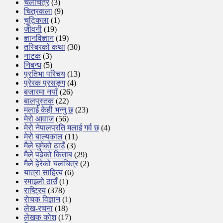
चलचित्र
(3)
चित्रकला
(9)
चुट्किला
(1)
जीवनी
(19)
ज्ञानविज्ञान
(19)
तस्बिरको कथा
(30)
नाटक
(3)
निबन्ध
(5)
प्रतिभा परिचय
(13)
प्रेरक प्रसङ्ग
(4)
बजारमा नयाँ
(26)
बालपुस्तक
(22)
मलाई केही भन्नु छ
(23)
मेरो आवाज
(56)
मेरो नेपालप्रति मलाई गर्व छ
(4)
मेरो बाल्यकाल
(11)
मैले घुमेको ठाउँ
(3)
मैले पढेको किताब
(29)
मैले हेरेको चलचित्र
(2)
यात्रा साहित्य
(6)
रमाइलो ठाउँ
(1)
राष्ट्रिय
(378)
रोचक विज्ञान
(1)
लेख-रचना
(18)
लेखक कोश
(17)