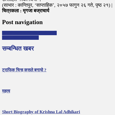
(साभार : कान्तिपुर, ‘साप्ताहिक’, २०५७ फागुन २६ गते, पृष्ठ २१) |
चित्रकला : मृगजा बज्राचार्य
Post navigation
पढाइको माहात्म्य (किशोर–किशोरीलाई)
होली – विद्याप्रसाद घिमिरे
सम्बन्धित खबर
ट्राफिक चिन्ह कसले बनायो ?
महत्व
Short Biography of Krishna Lal Adhikari