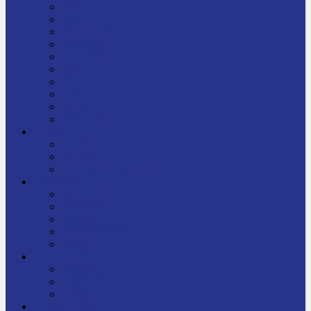
निबन्ध
जीवनी
प्रेरक प्रसङ्ग
मेरो बाल्यकाल
यात्रा साहित्य
कविता
गीत
गजल
चुट्किला
किशोर साहित्य
विचार
अन्तर्वार्ता
लेख-रचना
मेरो नेपालप्रति मलाई गर्व छ
ज्ञानविज्ञान
विज्ञान साहित्य
रोचक विज्ञान
सामान्यज्ञान
अचम्मको जानकारी
स्वास्थ्य
बजारमा नयाँ
बालपुस्तक
रमाइलो ठाउँ
चलचित्र
अडियो / भिडियो