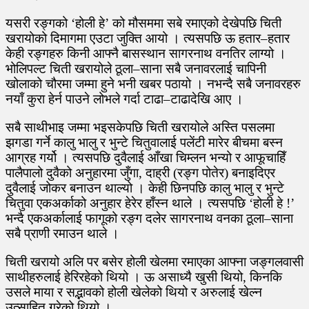
यसरी रङ्गको ‘होली हे’ को मौसममा सबे रमाएको देखेपछि चिती
खरायोको दिमागमा एउटा जुक्ति आयो । त्यसपछि ऊ हतार–हतार
केही रङ्गहरु किनी आफ्नै बासस्थान सागरनाथ वनतिर लाग्यो ।
भोलिपल्ट चिती खरायोले ठूला–साना सबै जनावरलाई चापिनी
खोलाको चौरमा जम्मा हुने भनी खबर पठायो । नभन्दै सबै जनावरहरु
नयाँ कुरा हेर्न पाउने लोभले गर्दा टाढा–टाढादेखि आए ।
सबै साथीभाइ जम्मा भइसकेपछि चिती खरायोले अस्ति पसलमा
झगडा गर्ने कालु भालु र भुन्टे चितुवालाई पलेंटी मारेर बीचमा बस्न
आग्रह गर्यो । त्यसपछि दुवैलाई आँखा चिम्लन भन्यो र आफूचाहिँ
पालैपालो दुवैको अनुहारमा जुँगा, दाह्री (रङ्ग पोतेर) बनाइदिएर
दुवैलाई जोकर बनाउन थाल्यो । केही छिनपछि कालु भालु र भुन्टे
चितुवा एकअर्काको अनुहार हेरेर हाँस्न थाले । त्यसपछि ‘होली हे !’
भन्दै एकअर्कालाई फागूको रङ्ग दलेर सागरनाथ वनका ठूला–साना
सबै प्राणी रमाउन थाले ।
चिती खरायो अलि पर बसेर होली खेलमा रमाएका आफ्ना जङ्गलवासी
साथीहरुलाई हेरिरहेको थियो । ऊ असाध्यै खुसी थियो, किनकि
उसले माया र सद्भावको होली खेलेको थियो र अरुलाई खेल्न
उत्साहित गरेको थियो ।