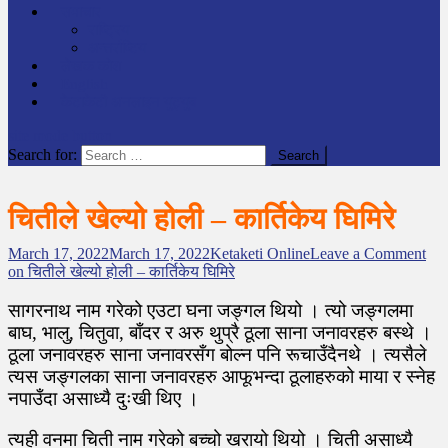
समाचार
राष्ट्रिय
अन्तर्राष्टिय
लेखक कोश
English
केटाकेटी अनलाइन युट्युब
site mode button
Search for:
चितीले खेल्यो होली – कार्तिकेय घिमिरे
March 17, 2022
March 17, 2022
Ketaketi Online
Leave a Comment
on चितीले खेल्यो होली – कार्तिकेय घिमिरे
सागरनाथ नाम गरेको एउटा घना जङ्गल थियो । त्यो जङ्गलमा
बाघ, भालु, चितुवा, बाँदर र अरु थुप्रै ठूला साना जनावरहरु बस्थे ।
ठूला जनावरहरु साना जनावरसँग बोल्न पनि रूचाउँदैनथे । त्यसैले
त्यस जङ्गलका साना जनावरहरु आफूभन्दा ठूलाहरुको माया र स्नेह
नपाउँदा असाध्यै दुःखी थिए ।
त्यही वनमा चिती नाम गरेको बच्चो खरायो थियो । चिती असाध्यै