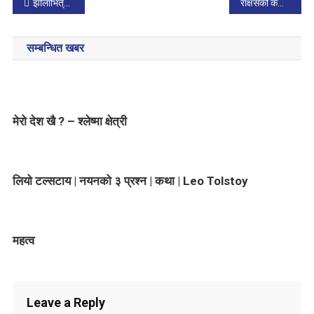
P
झोलाभित्र के होला ! – माधव सयपत्री (अडियाे किताब)
राक्षसको कथासँग जोडिएको छ घोडेजात्रा पर्व मनाउनुको रहस्य
o
सम्बन्धित खबर
s
t
n
मेरो देश खै ? – श्लेष्मा क्षेत्री
a
v
लियो टल्सटाय | नयनको ३ प्रश्न | कथा | Leo Tolstoy
i
g
महत्व
a
t
i
Leave a Reply