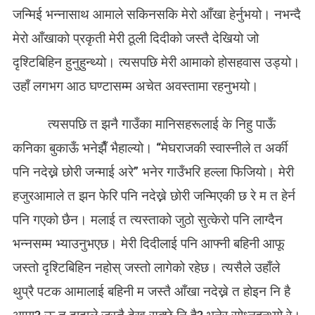
जन्मिई भन्नासाथ आमाले सकिनसकि मेरो आँखा हेर्नुभयो। नभन्दै
मेरो आँखाको प्रकृती मेरी ठूली दिदीको जस्तै देखियो जो
दृश्टिबिहिन हुनुहुन्थ्यो। त्यसपछि मेरी आमाको होसहवास उड्यो।
उहाँ लगभग आठ घण्टासम्म अचेत अवस्तामा रहनुभयो।
त्यसपछि त झनै गाउँका मानिसहरूलाई के निहु पाऊँ
कनिका बुकाऊँ भनेझैँ भैहाल्यो। “मेघराजकी स्वास्नीले त अर्की
पनि नदेख्ने छोरी जन्माई अरे” भनेर गाउँभरि हल्ला फिजियो। मेरी
हजुरआमाले त झन फेरि पनि नदेख्ने छोरी जन्मिएकी छ रे म त हेर्न
पनि गएको छैन। मलाई त त्यस्ताको जुठो सुत्केरो पनि लाग्दैन
भन्नसम्म भ्याउनुभएछ। मेरी दिदीलाई पनि आफ्नी बहिनी आफू
जस्तो दृश्टिबिहिन नहोस् जस्तो लागेको रहेछ। त्यसैले उहाँले
थुप्रै पटक आमालाई बहिनी म जस्तै आँखा नदेख्ने त होइन नि है