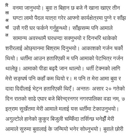
सा
रि
वनमा जानुभयो। बुवा त बिहान छ बजे नै खाना खाएर तीन
र
ता
घण्टा लामो पैदल यात्रा गरेर आफ्नो कार्यक्षेत्रमा पुग्ने र साँझ
भि
अ
न्न
उसै गरी घर फर्कने गर्नुहुन्थ्यो। साँझसम्म पनि आमाले
र्या
हु
ल
सामान्य अवस्थामै घरधन्दा सक्नुभयो र दिनभरि थाकेको
न
स
शरीरलाई ओछ्यानमा बिश्राम दिनुभयो। आकाशको गर्जन चर्को
क्छ
थियो। धर्तीमा आउन हतारिएकी म पनि आमाको पेटभित्र गर्जन
?
थालेछु। आमाको पीडा बढ्दै जान थाल्यो। धर्ती टेक्नको लागि
मेरो सङ्घर्ष पनि कहाँ कम थियो र। म पनि त मेरा आमा बुवा र
दादा दिदीलाई भेट्न हतारिएकी थिएँ। अन्ततः असार २० गतेको
दिन रातको साढे एघार बजे बिरेन्द्रनगर नगरपालिका वडा नम्. ७
इत्राम सुर्खेतमा मेरी आमाले मलाई यस धर्तीमा टेकाउनुभयो।
अगुल्टोले हानेको कुकुर बिजुली चम्किँदा तर्सिन्छ भनेझैँ मेरी
आमाले सुरुमा बुवालाई के जन्मियो भनेर सोध्नुभयो। बुवाले छोरी