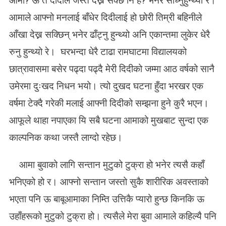
आमा? ऊ त दादाले जस्तै देख्न सक्छे नि है? भनेर सोध्नुहुन्थ्यो रे।
आमाले आफ्नो मनलाई बाँधेर दिदीलाई हो छोरी तिम्री बहिनीले
आँखा देख्न सक्छिन् भनेर ढाँट्नु हुन्थ्यो अनि एकान्तमा लुकेर धेरै
रुनु हुन्थ्यो रे। घरभन्दा धेरै टाढा रामघाटमा विद्यालयको
छात्रावासमा बसेर पढ्दा पढ्दै मेरी दिदीको जम्मा आठ वर्षको सानै
उमेरमा दुःखद निधन भयो। त्यो दुखद घटना हुँदा भरखर एक
वर्षमा टेक्दै गरेकी मलाई आफ्नी दिदीको सम्झना हुने कुरै भएन।
आफूले थाहा नपाएका यि सबै घटना आमाको मुखबाट सुन्दा एक
काल्पनिक कथा जस्तै लाग्दो रहेछ।
आमा बुवाको लागि सन्तान मुटुको टुक्रा हो भनेर त्यसै कहाँ
भनिएको हो र। आफ्नो सन्तान जस्तो सुकै शारीरिक अवस्ताको
भएता पनि ऊ बाबूआमाका निम्ति उत्तिकै प्यारो हुन्छ किनकि ऊ
उहाँहरूको मुटुको टुक्रा हो। त्यसैले मेरा बुवा आमाले कहिल्यै पनि