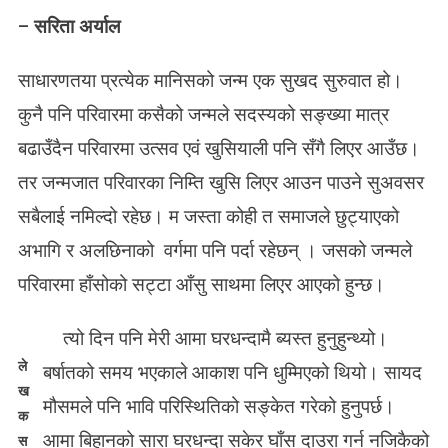
N
–
सरिता अर्याल
के
आ
मा
साधारणतया प्रत्येक मानिसको जन्म एक सुखद सुरुवात हो।
को
कुनै पनि परिवारमा कसैको जन्मले सदस्यको सङ्ख्या मात्र
मा
या
बढाउँदैन परिवारमा उत्सव एवं खुसियाली पनि सँगै लिएर आउँछ।
स
तर जन्मजात परिवारका निम्ति खुसि लिएर आउन पाउने सुअवसर
न्ता
न
सबैलाई नमिल्दो रहेछ। म जस्ता कोही त समाजले छुट्याएको
को
अभागि र अलछिनाको वर्गमा पनि पर्दा रहेछन् । जसको जन्मले
शा
परिवारमा हाँसोको सट्टा आँसु साथमा लिएर आएको हुन्छ।
री
रि
क
त्यो दिन पनि मेरी आमा घरधन्दामै ब्यस्त हुनुहुन्थ्यो।
अ
ले
बर्षातको समय भएकाले आकाश पनि धुम्मिएको थियो। सायद
व
ख
स्था
मौसमले पनि भावि परिस्थितिको सङ्केत गरेको हुनुपर्छ।
क
अ
आमा बिहानको सारा घरधन्दा सकेर घाँस दाउरा गर्न नजिकैको
स
नु