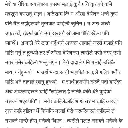
मेरो शारीरिक अवस्ताका कारण मलाई कुनै पनि कुराको कमि
महसुस गराउनु भएन। यतिसम्म कि म आँखा देख्दिन भन्ने कुरा
पनि मैले उहाँहरूको मुखबाट कहिल्यै सुनिन। म अरु जस्तै
उफ्रन्थेँ, खेल्थेँ अनि उनीहरूसँगै खोलामा पौडि खेल्न पनि
जान्थेँ। आमाले धेरै टाढा गएँ भने अरुका आमाले जस्तै मलाई पनि
गालि गर्नु त हुन्थ्यो तर तँ आँखा देख्दिनस् त्यसैले यसो नगर् उसो
नगर् भनेर कहिल्यै भन्नु भएन। मेरो दादाले पनि मलाई उत्तिकै
माया गर्नुहुन्थ्यो। म उहाँ भन्दा सानी भएकीले आफूले गल्ति गर्थेँ र
गालि भने दादाले खानु हुन्थ्यो। म साथीहरूसँग खेल्दै गर्दा गाउँका
अरु आफन्तहरूले चाहिँ “लड्लिस् है नानी! कति धेरै कुदेकी
नसक्ने भएर पनि”। भनेर कहिलेकाहिँ भन्थे तर म चाहिँ त्यस्ता
कुरा केहि बुझ्दिनथेँ किनकि मलाई मेरो घरपरिवारले कहिल्यै तँ
नसक्ने मान्छे होस् भनेको थिएन। त्यसैले मलाई नसक्ने भनेको के