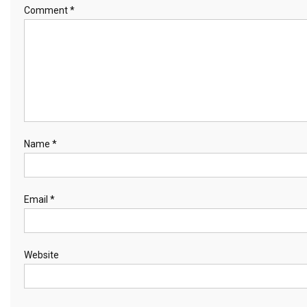
Comment
*
a
t
i
o
n
Name
*
Email
*
Website