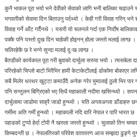
कुनै भाकल पूरा भयो भने देवीको सेवाको लागि भनी बालिका चढा
भगवतीको सेवामा दिन बिताउनु पर्दथ्यो । केही गरी विवाह गरिन् भने श्री
विवाह गर्ने आँट गर्दैनथे । यसरी यो चलनले गर्दा एक निर्दाेष बाल
पक्कै पनि यस्तो दुख दिन चाहेकी होइनन् होला जस्तो मलाई लाग
चलिरहेकै छ रे भन्ने सुन्दा मलाई दुःख लाग्छ ।
बैतडीको कार्यकाल पूरा गरी बुवाको दार्चुला सरुवा भयो । त्यसबेला 
परिरहेको चिप्लो बाटो भिरैभिर हामी केटाकेटीलाई डोकोमा बोकाएर लग
सबै मिलेर थरथर खुट्टा कमाउँदै अनेक गरेर मुमालाई ठुलो भिर पा
पनि सन्तुलन बिग्रिएको भए सिधै महाकाली नदीमा खसिन्थ्यो । सपन
दार्चुलामा जाडोमा साह्रै जाडो हुन्थ्यो । यति अग्लाअग्ला डाँडाहरु 
गर्मीमा अति गर्मी हुन्थ्यो । महाकाली नदि वारि नेपाल र पारि भार
पहाडको टुप्पो हेर्दा टोपी नै खस्ला जस्तो हुन्थ्यो । चुलाको तिन चम्क
किम्बदन्ती छ । नेपालतिरको परिवेश वातावरण आज सम्झदा ढुङ्गे युग