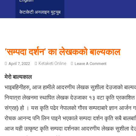
English
केटाकेटी अनलाइन युट्युब
‘सम्पदा दर्शन’ का लेखकको बाल्यकाल
Ketaketi Online
O
April 7, 2022
Leave A Comment
N
मेरो बाल्यकाल
‘
स
भाइबहिनीहरु, आज हामीले आदरणीय लेखक सुशीला देउजाको बाल्य
म्प
नियात्रा लेखनमा स्थापित लेखक देउजाका १३ वटा कृति प्रकाशित छन
दा
द
संग्रह) हो । यस कृति पढेर नेपालको गौरव सम्पदाबारे ज्ञान आर्जन गर्
र्श
रोचक आनन्द पनि लिन पाइने भएकाले सम्पदा दर्शन कृति सबै बालबाल
न
’
आज यही उत्कृष्ट कृति सम्पदा दर्शनका आदरणीय लेखक सुशीला दे
का