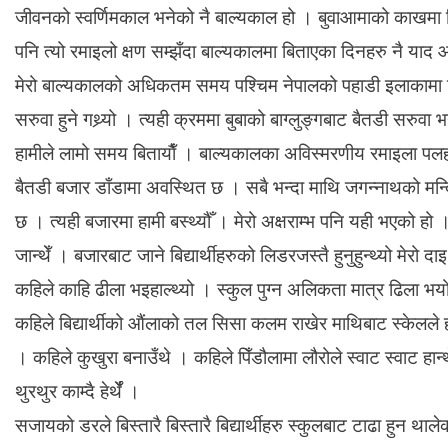
जीवनको स्वर्णिमकाल भनेको नै बाल्यकाल हो । बुवाआमाको काखमा नि
पनि त्यो रमाइलो क्षण सम्झँदा बाल्यकालमा बिताएका दिनहरु नै याद
मेरो बाल्यकालको अधिकतम समय पश्चिम नेपालको पहाडी इलाकामा बित्
सरुवा हुने गथ्र्यो । त्यही क्रममा बुबाको बाग्लुङ्गबाट बैतडी सरुवा 
हामीले लामो समय बितायाैँ । बाल्यकालका अविस्मरणीय रमाइला पल
बैतडी बजार डाँडामा अवस्थित छ । सबै भन्दा माथि जगन्नाथको मन्दि
छ । त्यही बजारमा हामी बस्थ्यौँ । मेरो अक्षराम्भ पनि यही भएको ह
जान्थेँ । बजारबाट जाने बिद्यार्थीहरुको लिडरजस्तै हुनुहुन्थ्यो मेरो 
कहिले काहि ढीला भइहाल्थ्यो । स्कुल पुग्न अलिकता मात्र ढिला भयो 
कहिले बिद्यार्थीको औंलाको तल सिसा कलम राखेर माथिबाट स्केलले हान्थ
। कहिले कुखुरा बनाउँथे । कहिले पिँडौलामा लौरोले स्वाट स्वाट 
थुरथुर काम्दै हेर्थेँ ।
सजायको डरले बिस्तारै बिस्तारै बिद्यार्थीहरु स्कुलबाट टाढा हुन थाल