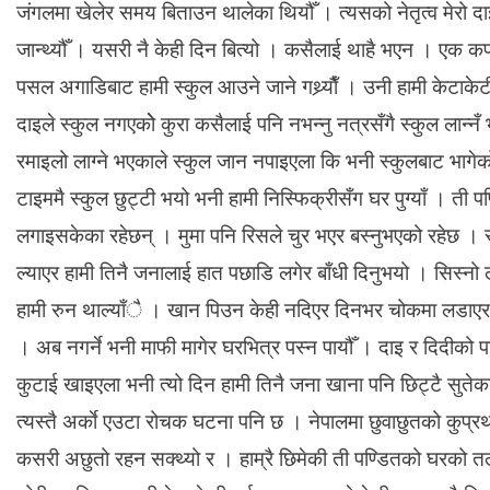
जंगलमा खेलेर समय बिताउन थालेका थियौँ । त्यसको नेतृत्व मेरो दाइले
जान्थ्यौँ । यसरी नै केही दिन बित्यो । कसैलाई थाहै भएन । एक क
पसल अगाडिबाट हामी स्कुल आउने जाने गथ्र्याैँ । उनी हामी केटाकेटी 
दाइले स्कुल नगएकोे कुरा कसैलाई पनि नभन्नु नत्रसँगै स्कुल लान्
रमाइलो लाग्ने भएकाले स्कुल जान नपाइएला कि भनी स्कुलबाट भागे
टाइममै स्कुल छुट्टी भयो भनी हामी निस्फिक्रीसँग घर पुग्याँ । ती पण्
लगाइसकेका रहेछन् । मुमा पनि रिसले चुर भएर बस्नुभएको रहेछ । स्
ल्याएर हामी तिनै जनालाई हात पछाडि लगेर बाँधी दिनुभयो । सिस्नो ल्
हामी रुन थाल्याँै । खान पिउन केही नदिएर दिनभर चोकमा लडाएर राख
। अब नगर्ने भनी माफी मागेर घरभित्र पस्न पायौँ । दाइ र दिदीको पछ
कुटाई खाइएला भनी त्यो दिन हामी तिनै जना खाना पनि छिट्टै सुतेक
त्यस्तै अर्काे एउटा रोचक घटना पनि छ । नेपालमा छुवाछुतको कुप्र
कसरी अछुतो रहन सक्थ्यो र । हाम्रै छिमेकी ती पण्डितको घरको 