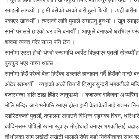
रमाइलो लाग्थ्यो । हामी बसेको घरको बारी ठुलो थियो । त्यही बारी
पकाएर खान्थ्यौँ । त्यसको लागि मुमाले सघाउनु हुन्थ्यो । खुब रमाइ
सानो परालले छाएको घर पनि बनायौँ । आफुले बनाएको घरभित्र पस्द
शब्दमा व्यक्त गरेर साध्य पनि छैन ।
सानोमा एउटा होचो थेप्चो रुखमाथि कार्पेट बिछ्याएर पुतली खेल्थ्यौ
फुरफुर भएर नाच्न थाल्छ ।
सानोमा हिउँ परेको बेला हिउँका डल्लाले हानाहान गर्दै हिउँको मान्छे
ओढेर खान्थ्यौँ । त्यहाको अर्काे चिनारी त्रिपुरासुन्दरी भगवतीको मन्
बजारभन्दा अलि टाढा हिँडेर जानुपथ्र्याे । बजारका सबैजना अध्याँरैमा
भोलि मन्दिर जाने भनेपछि रमाएर होला हामी केटाकेटीलाई रातभर निन्द्रा 
प्लास्टिकको पुतली, कपालमा लगाउने विभिन्न रङ्गका रिबन, थरिथरिका
बर्षदिनसम्म पोषिलो खाना खुवाएर मोटोघाटो बनाएर भगवतीलाई चढाउने
तीर्थालुका सामु लखेटी लखेटी भालाले रोपेर बडो निर्दयीताका साथ ब