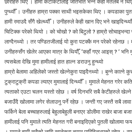
छोरीहरु थिए । हामी केटाकेटीलाई जातभात भन्ने केही मतलब नै थिएन 
पुग्थ्यौँ । उनीहरु हाम्रा पक्का साथी भइसकेका थिए । कपडाका पुत
हामी रमाउदै सँगै खेल्थ्यौँ । उनीहरुले केही खान दिए भने खाइदिन्
चिटिक्क परेको थियो । को चोखो ? को बिटुलो ? हाम्रो सोचाइभन्दा
लाग्दैनथ्यो । तर पण्डितजीलाई यो कुरा पटक्कै मन परेको रहेनछ 
उनीहरुसँग खेलेर आएका मात्र के थियौँ, ‘कहाँ गएर आइस् ? ’ भनि म
त्यसबेला देखि मुमा हामीलाई हात हाल्न डराउनु हुन्थ्यो
हाम्रो बेलामा अहिलेको जस्तो खेल्नेकुरा पाइदैनथ्यो । बुन्ने कात्ने 
टुक्राटुक्री कपडा ल्याएर मुमालाई दिन्थ्यौँ । मुमाले मेहनत गरेर कति र
त्यताको एउटा चलन यस्तो रहेछ । वर्ष दिनभरि सबै केटीहरुले खेल्ने
बजाउँदै खोलामा लगेर सेलाउनु पर्ने रहेछ । जन्ती गए जस्तै सबै लावा
फर्किने बेला बच्चाहरुलाई बेहुलाबेहुली बनाएर डोलीमा राखेर बाजा बज
हामीलाई पनि मुमाले त्यति मेहनत गरी बनाइदिएको पुतली खोलामा फय
। मुमाले हामी सबैको लागि खानेकुरा तयार पारिदिनुभएको रहेछ । 