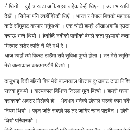
नै थियो । दुई चारवटा अफिसहरु बाहेक केही थिएन । उता भारततिर स
देखेँ । सिनेमा पनि त्यहीँ हेरेकी थिएँ । भारत र नेपाल बिचको महाक
काठे साँघुबाट वारपार गर्नुपथ्र्याे । एक चोटी हाम्रै आँखाअगाडि एउट
बचाऊ भन्दै थियो । हेर्दाहेर्दै नदीको पानीको बेगले कता पु¥यायो कता 
भिरबाट लडेर त्यति नै धेरै मर्थे रे ।
आज त्यहाँ त्यो विकट ठाउँमा सबै सुविधा पुग्यो होला । तर मेरो स्म
मेरो बाल्यकाल काठमाण्डौमै बित्यो ।
दाजुभाइ दिदी बहिनी बिच मेरो बाल्यकाल पीरताप दुःखबाट टाढा निश्चिन
सरुवा हुन्थ्यो । बाल्यकाल बिभिन्न जिल्ला घुम्दै बित्यो । हाम्रो 
बराबरको अवसर मिलेको हो । भेदभाव भनेको छोराले घरको काम गर्दैनथे
नियम थियो । पढ्न जति सक्छौ पढ तर जागिर खान पाइदैन । छोरी अर
थियो परिवारको ।