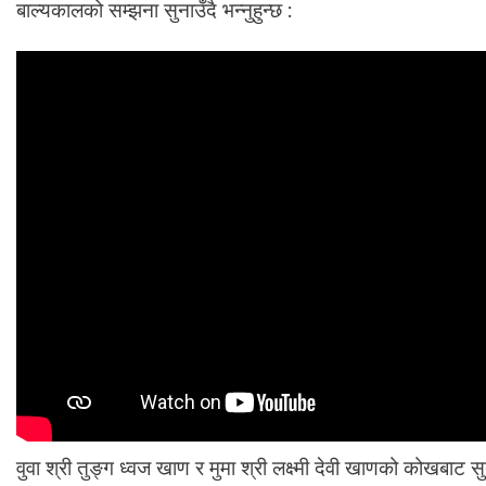
बाल्यकालको सम्झना सुनाउँदै भन्नुहुन्छ :
ले
ख
क
को
बा
ल्य
का
ल
वुवा श्री तुङ्ग ध्वज खाण र मुमा श्री लक्ष्मी देवी खाणको कोखबाट 