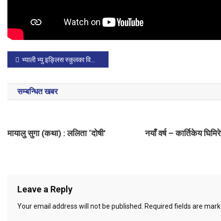
P
भ्याली भ्यु इङ्लिस स्कुलका विद्यार्थीलाई अन्तर्राष्ट्रिय पुरस्कार
o
सम्बन्धित खबर
s
t
मायालु सुगा (कथा) : ललिता ‘दोषी’
नयाँ वर्ष – कार्तिकेय घिमिरे
n
a
v
Leave a Reply
i
Your email address will not be published.
Required fields are mar
g