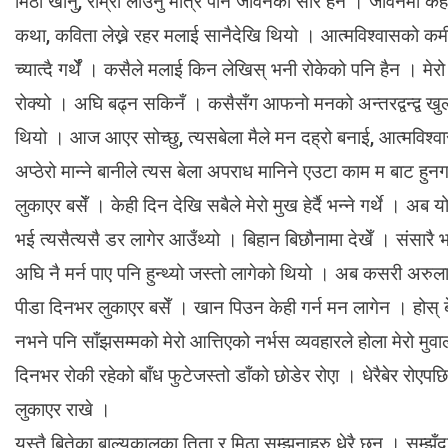
मिठो खानु, राम्रो लाउनु मात्रै पनि जीवनको सार हैन । जीवनमा केही ग
कथा, कविता लेख्ने रहर मलाई सानैदेखि थियो । आत्मविश्वासको कमी
च्यात्दै गर्थेँ । कसैले मलाई किन लेखिस् भनी रोकेको पनि हैन । म
रोक्यो । अघि बढ्न सकिनँ । कसैसँग आफनो मनको अन्तरद्वन्द्व खुल
थियो । आज आएर सोच्छु, त्यसबेला मैले मन दह्रो बनाई, आत्मविश्वास ब
अप्ठेरो मान्ने बानीले त्यस बेला अपराध मानिने एउटा काम म बाट हु
लुकाएर बसेँ । केही दिन देखि सबैले मेरो मुख हेर्दै भन्ने गर्थे । अब 
भई त्यसैत्यसै डर लागेर आउँथ्यो । बिहान बिछौनामा देखेँ । संसारै भ
अघि नै मर्न पाए पनि हुन्थ्यो जस्तो लागेको थियो । अब कसरी अरुलाई
पीडा दिनभर लुकाएर बसेँ । खान पिउन केही गर्न मन लागेन । होस्
नभने पनि साँझसम्मको मेरो आत्तिएको नर्भस व्यवहारले होला मेरो मुवा
दिनभर रोकी रहेको बाँध फुटेजस्तो डाँको छोडेर रोएा । धेरैबेर रोएप
लुकाएर राखे ।
यस्तै बितेका बाल्यकालका तिता र मिठा सम्झनाहरु धेरै छन् । सम्झ