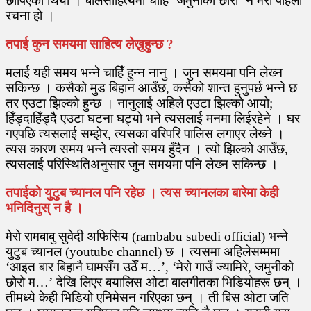
छापिएको थियो । बालसाहित्यमा चाहिँ ‘जमुनीको छोरो’ नै मेरो पहिलो
रचना हो ।
तपाई कुन समयमा साहित्य लेख्नुहुन्छ ?
मलाई यही समय भन्ने चाहिँ हुन्न नानु । जुन समयमा पनि लेख्‍न
सकिन्छ । कसैको मुड बिहान आउँछ, कसैको शान्त हुनुपर्छ भन्ने छ
तर एउटा झिल्को हुन्छ । नानुलाई अहिले एउटा झिल्को आयो;
हिँड्दाहिँड्दै एउटा घटना घट्यो भने त्यसलाई मनमा लिईरहेने । घर
गएपछि त्यसलाई सम्झेर, त्यसका वरिपरि पालिस लगाएर लेख्‍ने ।
त्यस कारण समय भन्ने त्यस्तो समय हुँदैन । त्यो झिल्को आउँछ,
त्यसलाई परिस्थितिअनुसार जुन समयमा पनि लेख्‍न सकिन्छ ।
तपाईको युटुब च्यानल पनि रहेछ । त्यस च्यानलका बारेमा केही
भनिदिनुस् न है ।
मेरो रामबाबु सुवेदी अफिसिय (rambabu subedi official) भन्ने
युटुब च्यानल (youtube channel) छ । त्यसमा अहिलेसम्ममा
‘आइत बार बिहानै घामसँग उठेँ म…’, ‘मेरो गाउँ ज्यामिरे, जमुनीको
छोरो म…’ देखि लिएर बयालिस ओटा बालगीतका भिडियोहरू छन् ।
तीमध्ये केही भिडियो एनिमेसन गरिएका छन् । ती बिस ओटा जति