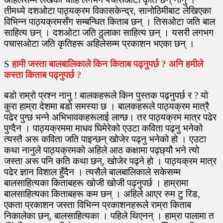
तीमध्ये दशओटा पाठ्यक्रम विकासकेन्द्र, सानोठिमीबाट लेखिएका
विभिन्न पाठ्यक्रमसँग सम्बन्धित किताब छन् । तिसओटा जति बाल
साहित्य छन् । दशओटा जति ठुलाका साहित्य छन् । यसरी लगभग
पचासओटा जति कृतिहरू अहिलेसम्म प्रकाशन भएका छन् ।
S
हामी जस्ता बालबालिकाले किन किताब पढ्नुपर्छ ? अनि हमीले
कस्ता किताब पढ्नुपर्छ ?
बडो राम्रो प्रश्न नानु ! बालकहरूले किन पुस्तक पढ्नुपर्छ र ? यो
कुरा हाम्रा देशमा बडो समस्या छ । बालकहरूले पाठ्यक्रम मात्रै
पढेर पुग्छ भन्ने अभिभावकहरूलाई लाग्छ। तर पाठ्यक्रम मात्र पढेर
पुग्दैन । पाठ्यक्रममा माधव घिमेरेको एउटा कविता पढ्नु भनेको
त्यस्तै अरू कविता जति पाइन्छन् खोजेर पढ्नु भनेको हो । एउटा
कथा नानुले पाठ्यक्रमको अहिले आठ कक्षामा पढ्छ्यौ भने त्यो
जस्ता अरू पनि कति कथा छन्, खोजेर पढ्ने हो । पाठ्यक्रम मात्र
पढेर ज्ञान विशाल हुँदैन । त्यसैले बालबालिकाले सकेसम्म
बालसाहित्यका किताबहरू खोजी खोजी पढ्नुपर्छ । हाम्रामा
बालसाहित्यका किताबहरू कम छन् । अहिले आएर रुम टु रिड,
एकता प्रकाशन जस्ता विभिन्न प्रकाशनहरूले राम्रा किताब
निकालेका छन्, बालसाहित्यका । पहिले थिएनन् । हाम्रा पालामा त