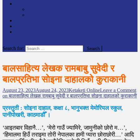
समाचार
राष्ट्रिय
अन्तर्राष्टिय
लेखक कोश
English
केटाकेटी अनलाइन युट्युब
site mode button
Search for:
बालसाहित्य लेखक रामबाबु सुवेदी र
बालप्रतिभा साेइना दाहालको कुराकानी
August 23, 2023
August 24, 2023
Ketaketi Online
Leave a Comment
on बालसाहित्य लेखक रामबाबु सुवेदी र बालप्रतिभा साेइना दाहालको कुराकानी
प्रस्तुती : सोइना दाहाल, कक्षा ८, भानुभक्त मेमोरियल स्कुल,
पानीपोखरी, काठमाडौँ ।
‘आइतबार विहानै…’, ‘मेरो गाउँ ज्यामिरे, जामुनीको छोरो म…’,
‘हिमालमा हिउँ तराइमा तोरी नेपालका हामी प्यारा छोराछोरी…’ आदि