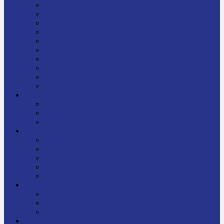
निबन्ध
जीवनी
प्रेरक प्रसङ्ग
मेरो बाल्यकाल
यात्रा साहित्य
कविता
गीत
गजल
चुट्किला
किशोर साहित्य
विचार
अन्तर्वार्ता
लेख-रचना
मेरो नेपालप्रति मलाई गर्व छ
ज्ञानविज्ञान
विज्ञान साहित्य
रोचक विज्ञान
सामान्यज्ञान
अचम्मको जानकारी
स्वास्थ्य
बजारमा नयाँ
बालपुस्तक
रमाइलो ठाउँ
चलचित्र
अडियो / भिडियो