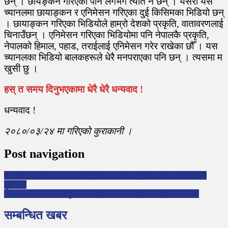
छन् । छायङ्‍कन गरिएका पनि लगभग त्यति नै छन् । यसरी यस
च्यानलमा छायाङ्‍कन र एनिमेसन गरिएका दुई किसिमका भिडियो छन्
। छायाङ्‍कन गरिएका भिडियोले हाम्रो देशको प्रकृति, वातावरणलाई
चिनाउँछन् । एनिमेसन गरि‍एका भिडियोमा पनि नेपालकै प्रकृति,
नेपालको हिमाल, पहाड, तराईलाई एनिमेसन गरेर राखेका छौँ । यस
च्यानलका भिडियो बालकहरूले धेरै मनपराएका पनि छन् । त्यसमा म
खुसी छु ।
हस् त समय दिनुभएकामा धेरै धेरै धन्यवाद !
धन्यवाद !
२०८०/०३/२४
मा
गरिएकाे कुराकानी ।
Post navigation
केटाकेटी अनलाइन कान्छा चित्रकार र वर्षका उत्कृष्ट बालसाहित्य लेखक
पुरस्कृत
रिजेन्ट रेसिडेन्सियल स्कुलद्वारा प्रकाशित ‘चन्द्रमा’ पत्रिका विमोचित
सम्बन्धित खबर