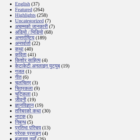
English
(37)
Featured
(264)
Highlights
(258)
Uncategorized
(7)
अचम्मको जानकारी
(7)
अडियो / भिडियो
(68)
अन्तर्राष्टिय
(189)
अन्तर्वार्ता
(22)
कथा
(40)
कविता
(41)
किशोर साहित्य
(4)
केटाकेटी अनलाइन युट्युब
(19)
गजल
(1)
गीत
(6)
चलचित्र
(3)
चित्रकला
(9)
चुट्किला
(1)
जीवनी
(19)
ज्ञानविज्ञान
(19)
तस्बिरको कथा
(30)
नाटक
(3)
निबन्ध
(5)
प्रतिभा परिचय
(13)
प्रेरक प्रसङ्ग
(4)
बजारमा नयाँ
(26)