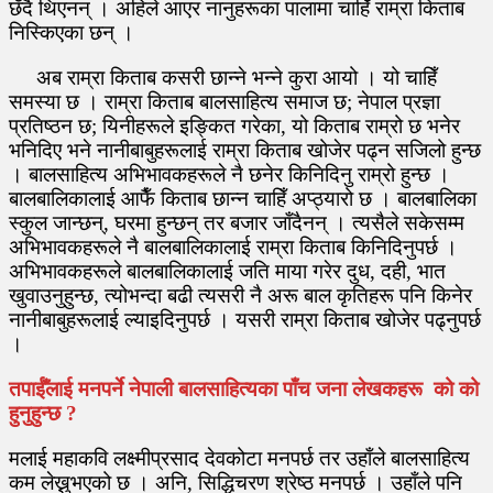
छँदै थिएनन् । अहिले आएर नानुहरूका पालामा चाहिँ राम्रा किताब
निस्किएका छन् ।
अब राम्रा किताब कसरी छान्ने भन्ने कुरा आयो । यो चाहिँ
समस्या छ । राम्रा किताब बालसाहित्य समाज छ; नेपाल प्रज्ञा
प्रतिष्ठन छ; यिनीहरूले इङ्‍कित गरेका, यो किताब राम्रो छ भनेर
भनिदिए भने नानीबाबुहरूलाई राम्रा किताब खोजेर पढ्न सजिलो हुन्छ
। बालसाहित्य अभिभावकहरूले नै छनेर किनिदिनु राम्रो हुन्छ ।
बालबालिकालाई आफैँ किताब छान्न चाहिँ अप्ठ्यारो छ । बालबालिका
स्कुल जान्छन्, घरमा हुन्छन् तर बजार जाँदैनन् । त्यसैले सकेसम्म
अभिभावकहरूले नै बालबालिकालाई राम्रा किताब किनिदिनुपर्छ ।
अभिभावकहरूले बालबालिकालाई जति माया गरेर दुध, दही, भात
खुवाउनुहुन्छ, त्योभन्दा बढी त्यसरी नै अरू बाल कृतिहरू पनि किनेर
नानीबाबुहरूलाई ल्याइदिनुपर्छ । यसरी राम्रा किताब खोजेर पढ्नुपर्छ
।
तपाईँलाई मनपर्ने नेपाली बालसाहित्यका पाँच जना लेखकहरू को को
हुनुहुन्छ ?
मलाई महाकवि लक्ष्मीप्रसाद देवकोटा मनपर्छ तर उहाँले बालसाहित्य
कम लेख्नुभएको छ । अनि, सिद्धिचरण श्रेष्ठ मनपर्छ । उहाँले पनि