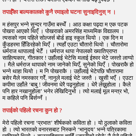
तपाईँका बाल्यकालको कुनै रमाइलो घटना सुनाइदिनुस् न ।
म हंसपुर भन्ने सुन्दर गाउँमा बस्थेँ । आठ कक्षा पढ्दा म एक पटक
पोखरा आएको थिएँ । पोखराको अमरसिंह माध्यमिक विद्यालय ।
त्यसको नाम पहिले सोल्जर्स बोर्ड हाइ स्कुल थियो । एक दिन म
कुँडहरमा हिँडिरहेको थिएँ । त्यहाँ एउटा चौतारो थियो । चौतारोमा
धर्मराज थापालाई भेटेँ । धर्मराज थापा नेपालको ख्यातिप्राप्त
साहित्यकार, गीतकार ! उहाँलाई भेटेसि मलाई ईश्वर भेटे जस्तो लाग्यो
। मैले धर्मराज थापाको नाम जानेको थिएँ, सुनेको थिएँ । पोखराकै हो
भन्ने थाहा थियो । म नि पोखराकै । उहाँलाई भेटेपछि चौतारामा
बसेर मैले नमस्कार गरेँ, नानुले मलाई भेटे जस्तै । खुसी भएँ । एउटा
कपीमा उहाँले ‘बाबु ! जीवनमा धेरै पढ्नुहोला । धेरै लेख्नुहोला । कैले
पनि हार नखानुहोला’ भनेर लेखिदिनुभो । त्यो मलाई मूल मन्त्र भो,
म कहिले पनि बिर्सन्नँ ।
तपाईको पहिलो रचना कुन हो ?
मेरो पहिलो रचना ‘प्रभात’ शीर्षकको कविता हो । यो ठुलाको कविता
हो । त्यो भारतको वनारसबाट निस्कने ‘भानुदय’ भन्ने पत्रिकामा