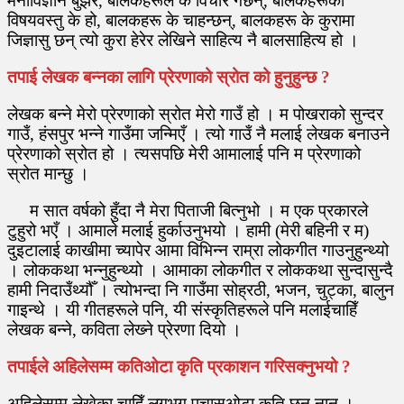
मनोविज्ञान बुझेर, बालकहरूले के विचार गर्छन्, बालकहरूको
विषयवस्तु के हो, बालकहरू के चाहन्छन्, बालकहरू के कुरामा
जिज्ञासु छन् त्यो कुरा हेरेर लेखिने साहित्य नै बालसाहित्य हो ।
तपाई लेखक बन्नका लागि प्रेरणाको स्रोत को हुनुहुन्छ ?
लेखक बन्ने मेरो प्रेरणाको स्रोत मेरो गाउँ हो । म पोखराको सुन्दर
गाउँ, हंसपुर भन्ने गाउँमा जन्मिएँ । त्यो गाउँ नै मलाई लेखक बनाउने
प्रेरणाको स्रोत हो । त्यसपछि मेरी आमालाई पनि म प्रेरणाको
स्रोत मान्छु ।
म सात वर्षको हुँदा नै मेरा पिताजी बित्नुभो । म एक प्रकारले
टुहुरो भएँ । आमाले मलाई हुर्काउनुभयो । हामी (मेरी बहिनी र म)
दुइटालाई काखीमा च्यापेर आमा विभिन्न राम्रा लोकगीत गाउनुहुन्थ्यो
। लोककथा भन्नुहुन्थ्यो । आमाका लोकगीत र लोककथा सुन्दासुन्दै
हामी निदाउँथ्यौँ । त्योभन्दा नि गाउँमा सोह्रठी, भजन, चुट्का, बालुन
गाइन्थे । यी गीतहरूले पनि, यी संस्कृतिहरूले पनि मलाईचाहिँ
लेखक बन्ने, कविता लेख्‍ने प्रेरणा दियो ।
तपाईले अहिलेसम्म कतिओटा कृति प्रकाशन गरिसक्नुभयो ?
अहिलेसम्म लेखेका चाहिँ लगभग पचासओटा कृति छन् नानु ।