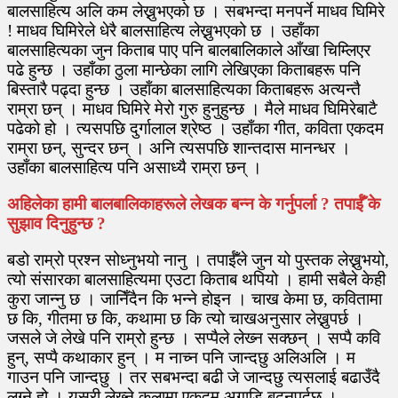
बालसाहित्य अलि कम लेख्नुभएको छ । सबभन्दा मनपर्ने माधव घिमिरे
! माधव घिमिरेले धेरै बालसाहित्य लेख्नुभएको छ । उहाँका
बालसाहित्यका जुन किताब पाए पनि बालबालिकाले आँखा चिम्लिएर
पढे हुन्छ । उहाँका ठुला मान्छेका लागि लेखिएका किताबहरू पनि
बिस्तारै पढ्दा हुन्छ । उहाँका बालसाहित्यका किताबहरू अत्यन्तै
राम्रा छन् । माधव घिमिरे मेरो गुरु हुनुहुन्छ । मैले माधव घिमिरेबाटै
पढेको हो । त्यसपछि दुर्गालाल श्रेष्ठ । उहाँका गीत, कविता एकदम
राम्रा छन्, सुन्दर छन् । अनि त्यसपछि शान्तदास मानन्धर ।
उहाँका बालसाहित्य पनि असाध्यै राम्रा छन् ।
अहिलेका हामी बालबालिकाहरूले लेखक बन्न के गर्नुपर्ला ? तपाईँ के
सुझाव दिनुहुन्छ ?
बडो राम्रो प्रश्न सोध्नुभयो नानु । तपाईँले जुन यो पुस्तक लेख्नुभयो,
त्यो संसारका बालसाहित्यमा एउटा किताब थपियो । हामी सबैले केही
कुरा जान्नु छ । जानिँदैन कि भन्ने होइन । चाख केमा छ, कवितामा
छ कि, गीतमा छ कि, कथामा छ कि त्यो चाखअनुसार लेख्नुपर्छ ।
जसले जे लेखे पनि राम्रो हुन्छ । सप्पैले लेख्‍न सक्छन् । सप्पै कवि
हुन्, सप्पै कथाकार हुन् । म नाच्‍न पनि जान्दछु अलिअलि । म
गाउन पनि जान्दछु । तर सबभन्दा बढी जे जान्दछु त्यसलाई बढाउँदै
लग्‍ने हो । यसरी लेख्‍ने कलामा एकदम अगाडि बढ्नुपर्दछ ।