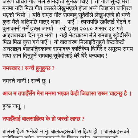
जस्ता चर्चित गीत मैले सानैदेखि सुनेकी थिएँ । ती गीत सुन्दा मेरा
मनमा यति मिठा गीत कसले लेख्नुभएको होला भन्ने जिज्ञासा जाग्रित
भएको थियो । यति राम्रा गीत रामबाबु सुवेदीले लेख्नुभएको हो भन्ने
कुरा मैले अलिपछि मात्र थाहा पाएँ । त्यसपछि उहाँलाई भेट्ने र
कुराकानी गर्ने इच्छा जाग्यो । त्यो इच्छा २०८० असार २४ गते
आइतबारका दिन पूरा भयो । यही भेटघाटमा मैले रामबाबु सुवेदीसँग
मिठा मिठा कुरा गर्न पाएँ । यो वातावरण मिलाइदिनुहुने केटाकेटी
अनलाइन बालपत्रिकाका सम्पादक कार्तिकेय घिमिरे र अमूल्य समय
तथा ज्ञान दिनुहुने रामबाबु सुवेदीलाई धेरै धेरै धन्यवाद !
नमस्कार ! सन्चै हुनुहुन्छ ?
नमस्ते नानी ! सन्चै छु ।
आज म तपाईँसँग मेरा मनमा भएका केही जिज्ञासा राख्‍न चाहन्छु है ।
हुन्छ नानु ।
तपाईँलाई बालसाहित्य के हो जस्तो लाग्छ ?
बालसाहित्य भनेको नानु, बालकहरूको साहित्य हो । बालकहरूको