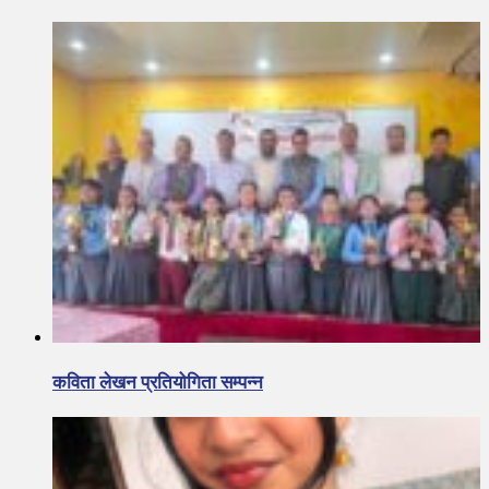
कविता लेखन प्रतियोगिता सम्पन्न