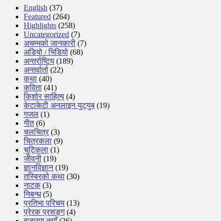
English
(37)
Featured
(264)
Highlights
(258)
Uncategorized
(7)
अचम्मको जानकारी
(7)
अडियो / भिडियो
(68)
अन्तर्राष्टिय
(189)
अन्तर्वार्ता
(22)
कथा
(40)
कविता
(41)
किशोर साहित्य
(4)
केटाकेटी अनलाइन युट्युब
(19)
गजल
(1)
गीत
(6)
चलचित्र
(3)
चित्रकला
(9)
चुट्किला
(1)
जीवनी
(19)
ज्ञानविज्ञान
(19)
तस्बिरको कथा
(30)
नाटक
(3)
निबन्ध
(5)
प्रतिभा परिचय
(13)
प्रेरक प्रसङ्ग
(4)
बजारमा नयाँ
(26)