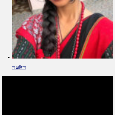
म अनि म