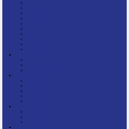
निबन्ध
जीवनी
प्रेरक प्रसङ्ग
मेरो बाल्यकाल
यात्रा साहित्य
कविता
गीत
गजल
चुट्किला
किशोर साहित्य
विचार
अन्तर्वार्ता
लेख-रचना
मेरो नेपालप्रति मलाई गर्व छ
ज्ञानविज्ञान
विज्ञान साहित्य
रोचक विज्ञान
सामान्यज्ञान
अचम्मको जानकारी
स्वास्थ्य
बजारमा नयाँ
बालपुस्तक
रमाइलो ठाउँ
चलचित्र
अडियो / भिडियो