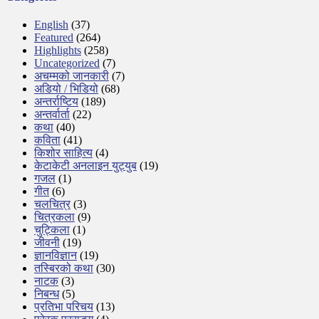
English
(37)
Featured
(264)
Highlights
(258)
Uncategorized
(7)
अचम्मको जानकारी
(7)
अडियो / भिडियो
(68)
अन्तर्राष्टिय
(189)
अन्तर्वार्ता
(22)
कथा
(40)
कविता
(41)
किशोर साहित्य
(4)
केटाकेटी अनलाइन युट्युब
(19)
गजल
(1)
गीत
(6)
चलचित्र
(3)
चित्रकला
(9)
चुट्किला
(1)
जीवनी
(19)
ज्ञानविज्ञान
(19)
तस्बिरको कथा
(30)
नाटक
(3)
निबन्ध
(5)
प्रतिभा परिचय
(13)