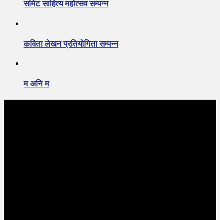
समिट साहित्य महोत्सव सम्पन्न
कविता लेखन प्रतियोगिता सम्पन्न
म अनि म