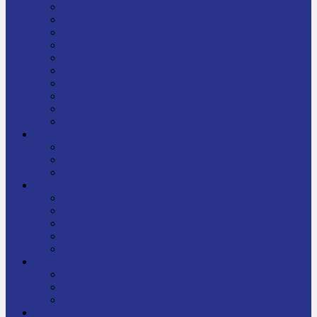
निबन्ध
जीवनी
प्रेरक प्रसङ्ग
मेरो बाल्यकाल
यात्रा साहित्य
कविता
गीत
गजल
चुट्किला
किशोर साहित्य
विचार
अन्तर्वार्ता
लेख-रचना
मेरो नेपालप्रति मलाई गर्व छ
ज्ञानविज्ञान
विज्ञान साहित्य
रोचक विज्ञान
सामान्यज्ञान
अचम्मको जानकारी
स्वास्थ्य
बजारमा नयाँ
बालपुस्तक
रमाइलो ठाउँ
चलचित्र
अडियो / भिडियो