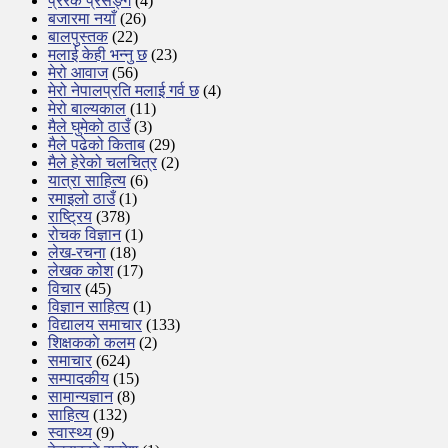
प्रेरक प्रसङ्ग
(4)
बजारमा नयाँ
(26)
बालपुस्तक
(22)
मलाई केही भन्नु छ
(23)
मेरो आवाज
(56)
मेरो नेपालप्रति मलाई गर्व छ
(4)
मेरो बाल्यकाल
(11)
मैले घुमेको ठाउँ
(3)
मैले पढेको किताब
(29)
मैले हेरेको चलचित्र
(2)
यात्रा साहित्य
(6)
रमाइलो ठाउँ
(1)
राष्ट्रिय
(378)
रोचक विज्ञान
(1)
लेख-रचना
(18)
लेखक कोश
(17)
विचार
(45)
विज्ञान साहित्य
(1)
विद्यालय समाचार
(133)
शिक्षककाे कलम
(2)
समाचार
(624)
सम्पादकीय
(15)
सामान्यज्ञान
(8)
साहित्य
(132)
स्वास्थ्य
(9)