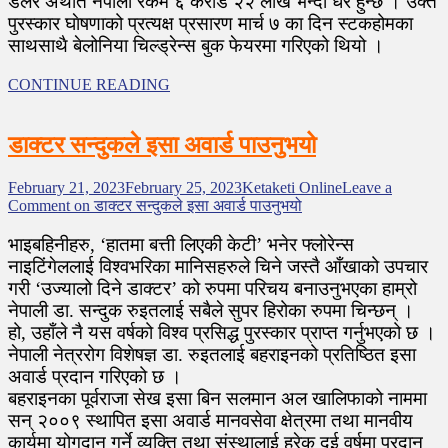
डलर अर्थात नेपाली रकम ६ कराेड २२ लाख भन्दा धेरै हुन्छ । उक्त
पुरस्कार घाेषणाको प्रत्यक्ष प्रसारण मार्च ७ का दिन स्टकहोमका
साथसाथै बेलोनिया चिल्ड्रेन्स बुक फेयरमा गरिएको थियो ।
CONTINUE READING
डाक्टर सन्दुकले इसा अवार्ड पाउनुभयो
February 21, 2023
February 25, 2023
Ketaketi Online
Leave a
Comment
on डाक्टर सन्दुकले इसा अवार्ड पाउनुभयो
भाइबहिनीहरु, ‘हातमा बत्ती लिएकी केटी’ भनेर फ्लोरेन्स
नाइटिंगेललाई विश्वभरिका मानिसहरुले चिने जस्तै आँखाको उपचार
गरी ‘उज्यालो दिने डाक्टर’ को रुपमा परिचय बनाउनुभएका हाम्रो
नेपाली डा. सन्दुक रुइतलाई सबैले सुपर हिरोका रुपमा चिन्छन् ।
हो, उहाँले नै यस वर्षको विश्व प्रसिद्ध पुरस्कार प्राप्त गर्नुभएको छ ।
नेपाली नेत्ररोग विशेषज्ञ डा. रुइतलाई बहराइनको प्रतिष्ठित इसा
अवार्ड प्रदान गरिएको छ ।
बहराइनका पूर्वराजा सेख इसा बिन सलमान अल खालिफाको नाममा
सन् २००९ स्थापित इसा अवार्ड मानवसेवा क्षेत्रमा तथा मानवीय
कार्यमा योगदान गर्ने व्यक्ति तथा संस्थालाई हरेक दुई वर्षमा प्रदान