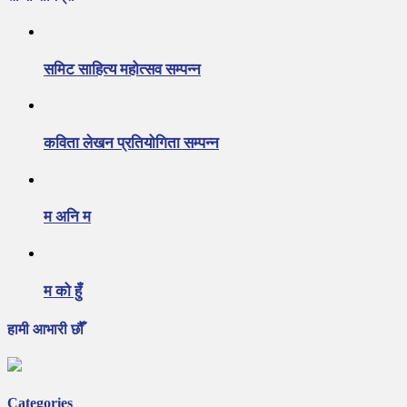
समिट साहित्य महोत्सव सम्पन्न
कविता लेखन प्रतियोगिता सम्पन्न
म अनि म
म को हुँ
हामी आभारी छौँ
Categories