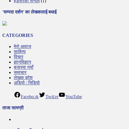
हेडसरकाे सन्देश
(1)
'सम्पदा दर्शन' का लेखकलाई बधाई
CATEGORIES
मेरो आवाज
साहित्य
विचार
ज्ञानविज्ञान
बजारमा नयाँ
समाचार
लेखक कोश
अडियो / भिडियो
Facebook
Twitter
YouTube
ताजा सामग्री