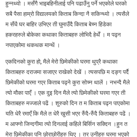
हुन्नथ्यो । मसँगै भाइबहिनीलाई पनि पढाउँनु पर्ने भएकोले घरको
सबै पैसा हाम्रो विद्यालयको किताब किन्दा नै सकिन्थ्यो । त्यसैले
म सँधै घर बाहिर उभिएर ती घुमाउँदै किताब बेच्न हिडेका
हकरहरुले बोकेका कथाका किताबहरु लोभिदै हेर्थें । म पढ्न
नपाएकोमा थकथक मान्थें ।
एकदिनको कुरा हो, मैले मेरो छिमेकीको घरमा थुप्रै कथाका
किताबहरु दराजमा सजाएर राखेको देखें । त्यसपछि म दङ्ग पर्दै
छिमेकीको घरमा गएर किताब पढ्ने कुरा सोच्न थालें । नभन्दै मैले
त्यो मौका पाएँ । एक दुइ दिन मैले त्यो छिमेकीको घरमा गएर ती
किताबहरु मज्जाले पढें । शुरुको दिन त म किताब पढ्न पाएकोमा
यति धेरै रमाएँ कि मैले त धेरै खुसी भएर रुँदै-रुँदै किताबहरु पढें ।
म आफ्नो जिन्दगीमा त्यो दिनलाई कहिले बिर्सिन सक्दिन ।हुन त
मेरा छिमेकीका पनि छोराछोरीहरु थिए । तर उनीहरु घरमा भएको