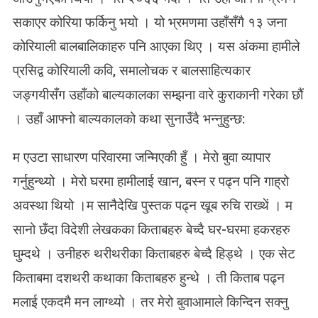
सा
हि
सकाएर कोरिया फर्किनु भयो । यो भ्रमणमा उहाँसँगै १३ जना
त्य
कोरियाली बालबालिकाहरु पनि आएका थिए । यस अंकमा हामीले
का
र
प्रसिद्व कोरियाली कवि, समालोचक र बालसाहित्यकार
को
जङ्गयीसँग उहाँको बाल्यकालका सम्झना वारे कुराकानी गरेका छौं
बा
ल्य
। उहाँ आफ्नो बाल्यकालको कथा सुनाउँदै भन्नुहुन्छ:
का
ल
म एउटा साधारण परिवारमा जन्मिएकी हुँ । मेरो बुवा व्यापार
गर्नुहुन्थ्यो । मेरो घरमा हामीलाई खान, बस्न र पढ्न पनि गाह्रो
अवस्था थियो ।म सानैदेखि पुस्तक पढ्न खूब रुचि राख्थें । म
सानो छँदा विदेशी लेखकका किताबहरु बेच्दै घर-घरमा हकरहरु
घुम्दथे । उनीहरु थरीथरीका किताबहरु बेच्दै हिड्थे । एक सेट
किताबमा दशथरी कथाका किताबहरु हुन्थे । ती किताब पढ्न
मलाई एकदमै मन लाग्थ्यो । तर मेरो बुवाआमाले किन्दिन सक्नु