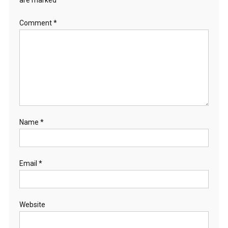
are marked
*
n
Comment
*
Name
*
Email
*
Website