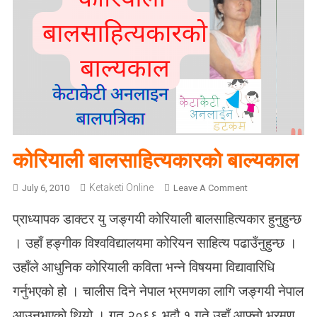
कोरियाली बालसाहित्यकारको बाल्यकाल
Ketaketi Online
O
July 6, 2010
Leave A Comment
N
प्राध्यापक डाक्टर यु जङ्गयी कोरियाली बालसाहित्यकार हुनुहुन्छ
को
रि
। उहाँ हङ्गीक विश्वविद्यालयमा कोरियन साहित्य पढाउँनुहुन्छ ।
या
उहाँले आधुनिक कोरियाली कविता भन्ने विषयमा विद्यावारिधि
ली
बा
गर्नुभएको हो । चालीस दिने नेपाल भ्रमणका लागि जङ्गयी नेपाल
ल
आउनुभएको थियो । गत २०६६ भदौ १ गते उहाँ आफ्नो भ्रमण