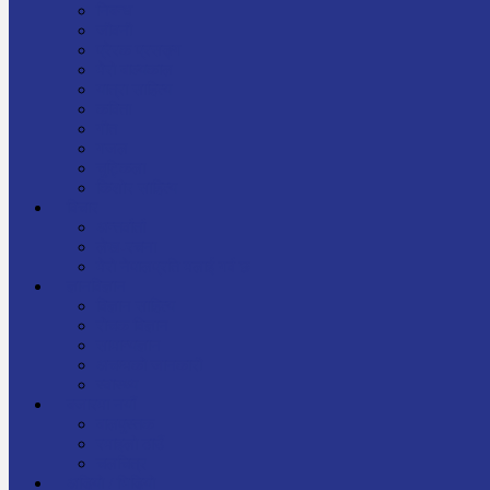
निबन्ध
जीवनी
प्रेरक प्रसङ्ग
मेरो बाल्यकाल
यात्रा साहित्य
कविता
गीत
गजल
चुट्किला
किशोर साहित्य
विचार
अन्तर्वार्ता
लेख-रचना
मेरो नेपालप्रति मलाई गर्व छ
ज्ञानविज्ञान
विज्ञान साहित्य
रोचक विज्ञान
सामान्यज्ञान
अचम्मको जानकारी
स्वास्थ्य
बजारमा नयाँ
बालपुस्तक
रमाइलो ठाउँ
चलचित्र
अडियो / भिडियो