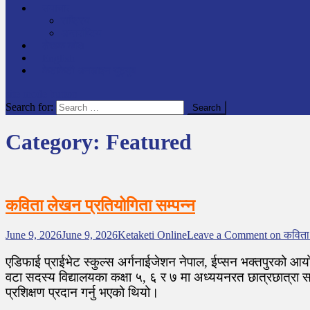
समाचार
राष्ट्रिय
अन्तर्राष्टिय
लेखक कोश
English
केटाकेटी अनलाइन युट्युब
site mode button
Search for:
Category:
Featured
कविता लेखन प्रतियोगिता सम्पन्न
June 9, 2026
June 9, 2026
Ketaketi Online
Leave a Comment
on कविता 
एडिफाई प्राईभेट स्कुल्स अर्गनाईजेशन नेपाल, ईप्सन भक्तपुरको 
वटा सदस्य विद्यालयका कक्षा ५, ६ र ७ मा अध्ययनरत छात्रछात्रा स
प्रशिक्षण प्रदान गर्नु भएको थियो।