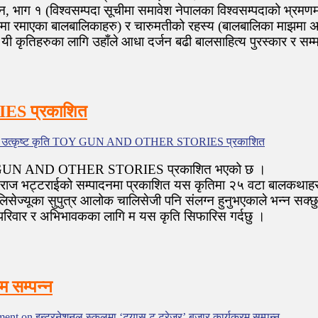
्शन, भाग १ (विश्वसम्पदा सूचीमा समावेश नेपालका विश्वसम्पदाको भ्र
मा रमाएका बालबालिकाहरु) र चारुमतीको रहस्य (बालबालिका माझमा अत्य
कृतिहरुका लागि उहाँले आधा दर्जन बढी बालसाहित्य पुरस्कार र सम्मा
ES प्रकाशित
 उत्कृष्ट कृति TOY GUN AND OTHER STORIES प्रकाशित
TOY GUN AND OTHER STORIES प्रकाशित भएको छ ।
्दराज भट्टराईको सम्पादनमा प्रकाशित यस कृतिमा २५ वटा बालकथाह
यूका सुपुत्र आलोक चालिसेजी पनि संलग्न हुनुभएकाले भन्न सक्छु नेप
य परिवार र अभिभावकका लागि म यस कृति सिफारिस गर्दछु ।
म सम्पन्न
ment
on इन्टरनेशनल स्कुलमा ‘ट्र्यास टु ट्रेजर’ बजार कार्यक्रम सम्पन्न