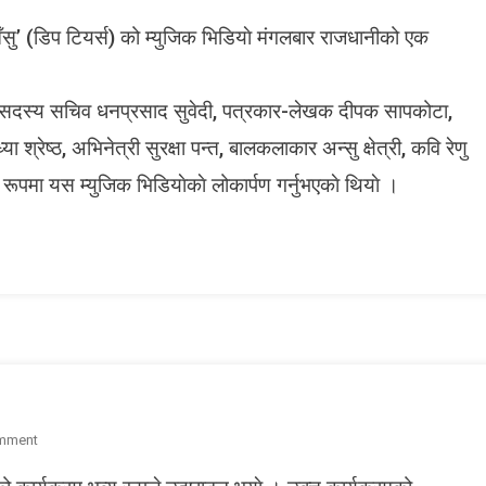
N
सु’ (डिप टियर्स) को म्युजिक भिडियाे मंगलबार राजधानीको एक
ग
ह
ठानका सदस्य सचिव धनप्रसाद सुवेदी, पत्रकार-लेखक दीपक सापकोटा,
भ
ि
न्ध्या श्रेष्ठ, अभिनेत्री सुरक्षा पन्त, बालकलाकार अन्सु क्षेत्री, कवि रेणु
आँ
ूपमा यस म्युजिक भिडियाेकाे लोकार्पण गर्नुभएकाे थियाे ।
ु
ा
ल
ी
त
ाे
्यु
जि
क
भि
O
mment
डि
N