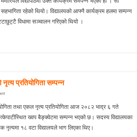
ेमोरियल विद्यापीठमा उक्त कार्यक्रम समपन्न भएको हो । सो
पु
 सहभागिता रहेको थियो। विद्यालयको आफ्नै कार्यक्रम हलमा सम्पन्न
र
मा
ट्टाछुट्टै विधामा सञ्चालन गरिएको थियो ।
अ
न्त
र
वि
द्या
ल
य
लो
नृत्य प्रतियोगिता सम्पन्न
क
नृ
O
ent
त्य
N
प्र
तियोगिता तथा एकल नृत्य प्रतियोगिता आज २०८२ भाद्र ६ गते
क्वा
ति
लि
त्केपाटीस्थित ख्वप बैङ्क्वेटमा सम्पन्न भएको छ। सदस्य विद्यालयका
यो
टी
गि
 लोक नृत्यमा १८ वटा विद्यालयले भाग लिएका थिए।
को
ता
आ