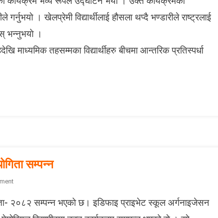
ो कार्यक्रम भव्य रूपले उद्घाटन भयाे । उक्त कार्यक्रमको
ाे
ए
ाे
स
्नुभयो । खेलप्रेमी विद्यार्थीलाई हौसला थप्दै भण्डारीले राष्ट्रलाई
का
ओ
स् भन्नुभयाे ।
प
ए
ण
स
देखि माध्यमिक तहसम्मका विद्यार्थीहरु बीचमा आन्तरिक प्रतिस्पर्धा
का
भ्रे
मा
खे
ल
स
प्ता
ह
ोगिता सम्पन्न
O
ment
N
गिता- २०८२ सम्पन्न भएको छ। इडिफाइ प्राइभेट स्कूल अर्गनाइजेसन
भ
क्त