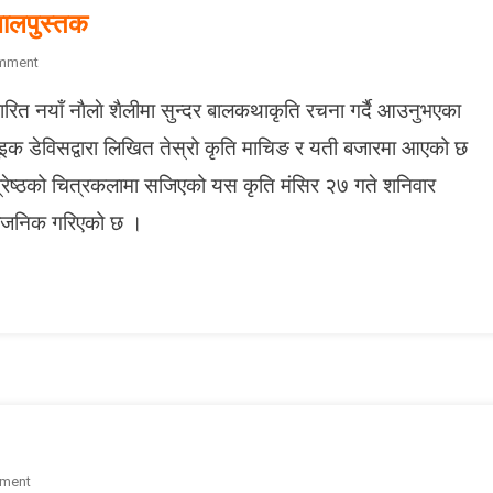
बालपुस्तक
O
mment
N
ित नयाँ नाैलाे शैलीमा सुन्दर बालकथाकृति रचना गर्दै आउनुभएका
अ
स्ट्रे
इक डेविसद्वारा लिखित तेस्रो कृति माचिङ र यती बजारमा आएको छ
लि
 श्रेष्ठको चित्रकलामा सजिएको यस कृति मंसिर २७ गते शनिवार
य
न
्वजनिक गरिएको छ ।
ले
ख
क
लु
इ
क
डे
वि
स
काे
O
ment
न