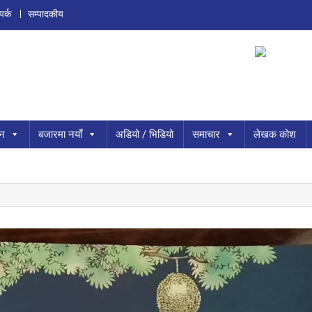
पर्क
सम्पादकीय
ान
बजारमा नयाँ
अडियो / भिडियो
समाचार
लेखक कोश