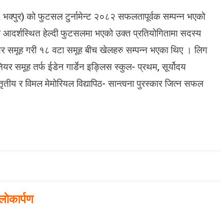
N
याँ
, भक्पुर) को फुटसल टुर्नामेन्ट २०८२ सफलतापूर्वक सम्पन्न भएको
ई
बा
प्स
आदर्शस्थित हेल्दी फुटसलमा भएको उक्त प्रतियोगितामा सदस्य
ल
न
पु
िनियर समूह गरी १८ वटा समूह बीच खेलहरु सम्पन्न भएका थिए । लिग
फु
स्त
ट
समूह तर्फ ईडेन गार्डेन इङ्लिस स्कुल- प्रथम, सूर्योदय
क
स
 तृतीय र विमल मेमोरियल विद्यापिठ- सान्त्वना पुरस्कार जित्न सफल
ल
स
म्प
न्न
ाेकार्पण
O