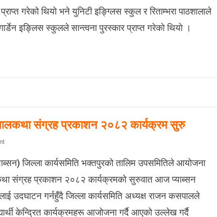
स
यो
्राप्त गरेको थियो भने युनिटी इङ्ग्लिस स्कुल र रिताम्भरा पाठशालाले
म्प
ज
न्न
डेन इङ्लिस स्कुलले सान्त्वना पुरस्कार प्राप्त गरेकाे थियाे ।
ना
मा
ने
श
न
ल
प्या
ब्स
न
 बालकथा संग्रह प्रकाशन २०८२ कार्यक्रम सुरु
काे
O
nt
नृ
N
त्य
याब्सन) जिल्ला कार्यसमिति भक्तपुरको तालिम उपसमितिले आयोजना
प्या
प्र
ब्स
ति
लकथा संग्रह प्रकाशन २०८२ कार्यक्रमको सुरुवात आज प्याब्सन
न
यो
ाई उदघाटन गर्नहुँदै जिल्ला कार्यसमिति अध्यक्ष राजन कसपालले
बा
गि
ल
ता
ार्थी केन्द्रित कार्यक्रमहरू आजोजना गर्दै आएको उल्लेख गर्दै