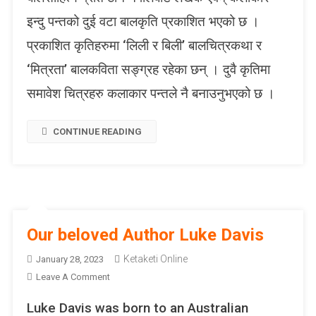
ल
इन्दु पन्तको दुई वटा बालकृति प्रकाशित भएको छ ।
सा
प्रकाशित कृतिहरुमा ‘लिली र बिली’ बालचित्रकथा र
हि
त्य
‘मित्रता’ बालकविता सङ्ग्रह रहेका छन् । दुवै कृतिमा
प्र
समावेश चित्रहरु कलाकार पन्तले नै बनाउनुभएको छ ।
ति
ष्ठा
न
CONTINUE READING
ने
पा
ल
का
दु
ई
Our beloved Author Luke Davis
न
याँ
Ketaketi Online
January 28, 2023
कि
O
Leave A Comment
ता
N
Luke Davis was born to an Australian
ब
O