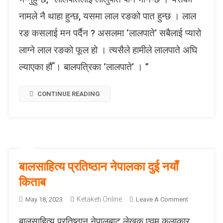
बा
नामले नै थाहा हुन्छ, यसमा लाल रङको पात हुन्छ । लाल
ल
प
रङ कसलाई मन पर्दैन ? असलमा ‘लालपाते’ सबैलाई प्यारो
त्रि
लाग्ने लाल रङको फूल हो । त्यसैले हामीले लालपाते अघि
का
‘
ल्याएका हौँ । बालपत्रिका ‘लालपाते’ । ”
ला
ल
CONTINUE READING
पा
ते
’
बालसाहित्य प्रतिष्ठान नेपालका दुई नयाँ
किताब
Ketaketi Online
O
May 18, 2023
Leave A Comment
N
बालसाहित्य प्रतिष्ठान नेपालबाट लेखक एवम् कलाकार
बा