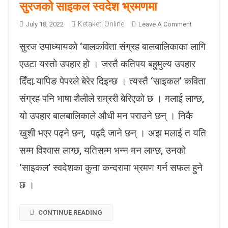
D
सुरजको साइकल स्वदेश भ्रमणमा
A
Ketaketi Online
O
July 18, 2022
V
Leave A Comment
N
I
सुरज उपाध्यायको ‘बालकविता संग्रह बालबालिकाका लागि
सु
S
र
एउटा यस्तो उपहार हो । जस्तै कतिपय बहुमुल्य उपहार
ज
दिँदा र्‍यापिङ पेपरले बेरेर दिइन्छ । त्यस्तै ‘साइकल’ कविता
को
सा
संग्रह पनि भाषा शैलीले राम्ररी बेरिएकाे छ । मलाई लाग्छ,
इ
यो उपहार बालबालिकाले औधी मन पराउने छन् । निकै
क
ल
खुशी भएर पढ्ने छन्, पढ्दै जाने छन् । अझ मलाई त यति
स्व
सम्म विश्वास लाग्छ, यतिसम्म भन्न मन लाग्छ, उनको
दे
श
‘साइकल’ स्वदेशका कुना कन्दरामा भ्रमण गर्न सफल हुने
भ्र
छ ।
म
ण
मा
CONTINUE READING