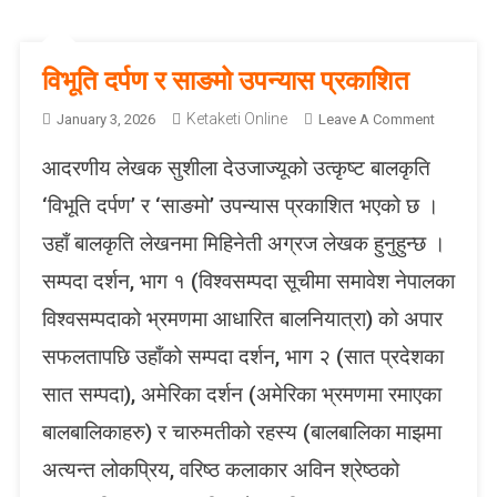
विभूति दर्पण र साङमो उपन्यास प्रकाशित
Ketaketi Online
O
January 3, 2026
Leave A Comment
N
आदरणीय लेखक सुशीला देउजाज्यूको उत्कृष्ट बालकृति
वि
भू
‘विभूति दर्पण’ र ‘साङमो’ उपन्यास प्रकाशित भएको छ ।
ति
उहाँ बालकृति लेखनमा मिहिनेती अग्रज लेखक हुनुहुन्छ ।
द
र्प
सम्पदा दर्शन, भाग १ (विश्वसम्पदा सूचीमा समावेश नेपालका
ण
विश्वसम्पदाको भ्रमणमा आधारित बालनियात्रा) को अपार
र
सा
सफलतापछि उहाँको सम्पदा दर्शन, भाग २ (सात प्रदेशका
ङ
सात सम्पदा), अमेरिका दर्शन (अमेरिका भ्रमणमा रमाएका
मो
उ
बालबालिकाहरु) र चारुमतीको रहस्य (बालबालिका माझमा
प
अत्यन्त लोकप्रिय, वरिष्ठ कलाकार अविन श्रेष्ठको
न्या