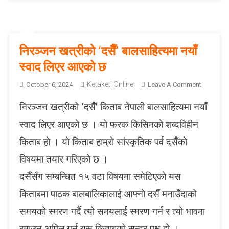
O
R
I
E
निरञ्जन खत्रीको ‘दसैँ’ बालसाहित्यमा नयाँ
S
स्वाद लिएर आएको छ
प्र
का
Ketaketi Online
O
October 6, 2024
Leave A Comment
शि
N
त
निरञ्जन खत्रीको ‘दसैँ’ किताब नेपाली बालसाहित्यमा नयाँ
नि
र
स्वाद लिएर आएको छ । यो फरक किसिमको शब्दविहीन
ञ्ज
किताब हो । यो किताब हाम्रो सांस्कृतिक पर्व दसैँको
न
ख
विषयमा तयार गरिएको छ ।
त्री
दसैँसँग सम्बन्धित १५ वटा विषयमा समेटिएको यस
को
‘
किताबमा पाठक बालबालिकालाई आफ्नो दसैँ मनाउँदाको
द
समयको स्मरण गर्दै त्यो समयलाई स्मरण गर्न र त्यो भावमा
सैँ
’
रमाउन अपिल गर्नु यस किताबको सुन्दर पक्ष हो ।