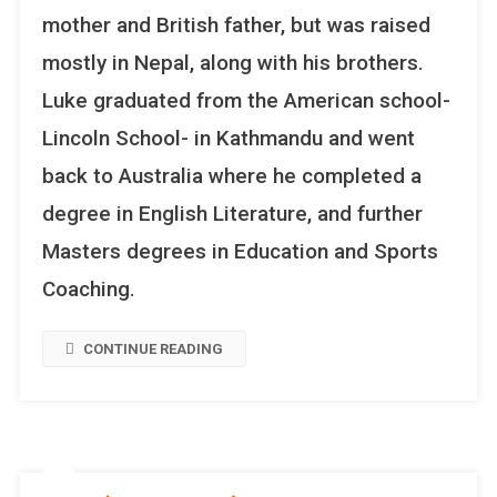
U
mother and British father, but was raised
R
mostly in Nepal, along with his brothers.
B
E
Luke graduated from the American school-
L
Lincoln School- in Kathmandu and went
O
V
back to Australia where he completed a
E
degree in English Literature, and further
D
A
Masters degrees in Education and Sports
U
Coaching.
T
H
O
CONTINUE READING
R
L
U
K
E