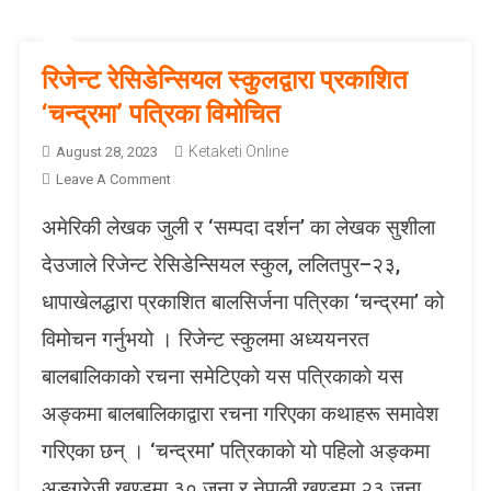
रिजेन्ट रेसिडेन्सियल स्कुलद्वारा प्रकाशित
‘चन्द्रमा’ पत्रिका विमोचित
Ketaketi Online
August 28, 2023
O
Leave A Comment
N
अमेरिकी लेखक जुली र ‘सम्पदा दर्शन’ का लेखक सुशीला
रि
जे
देउजाले रिजेन्ट रेसिडेन्सियल स्कुल, ललितपुर–२३,
न्ट
धापाखेलद्धारा प्रकाशित बालसिर्जना पत्रिका ‘चन्द्रमा’ को
रे
सि
विमोचन गर्नुभयो । रिजेन्ट स्कुलमा अध्ययनरत
डे
बालबालिकाको रचना समेटिएको यस पत्रिकाकाे यस
न्सि
य
अङ्कमा बालबालिकाद्वारा रचना गरिएका कथाहरू समावेश
ल
गरिएका छन् । ‘चन्द्रमा’ पत्रिकाकाे यो पहिलो अङ्कमा
स्कु
ल
अङ्ग्रेजी खण्डमा ३० जना र नेपाली खण्डमा २३ जना