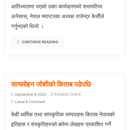
ले
आतिथ्यतामा भएको उक्त कार्यक्रमको सभापतित्व
ख
क
अनेसास, नेपाल च्याप्टरका अध्यक्ष राजेन्द्र केसीेले
वि
गर्नुभएकाे थियाे ।
म
ला
नि
CONTINUE READING
रौ
ला
को
‘
या
त्रा
सत्यमोहन जोशीको किताब पढेपछि
मा
दे
Ketaketi Online
September 8, 2023
श
O
Leave A Comment
’
N
केही धार्मिक तथा सांस्कृतिक सम्पदाहरू किताब नेपालको
स
त्य
इतिहास र संस्कृतिहरुको बारेमा लेखहरु प्रकाशित गर्ने
मो