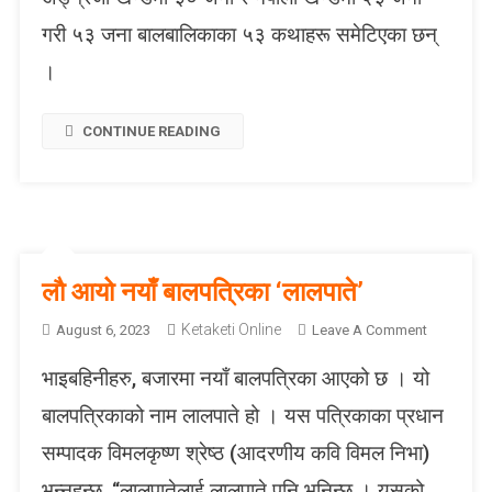
द्वा
गरी ५३ जना बालबालिकाका ५३ कथाहरू समेटिएका छन्
रा
प्र
।
का
शि
CONTINUE READING
त
‘
च
न्द्र
मा
’
लाै आयो नयाँ बालपत्रिका ‘लालपाते’
प
त्रि
Ketaketi Online
O
August 6, 2023
Leave A Comment
का
N
वि
भाइबहिनीहरु, बजारमा नयाँ बालपत्रिका आएको छ । यो
लाै
मो
आ
बालपत्रिकाको नाम लालपाते हो । यस पत्रिकाका प्रधान
चि
यो
त
सम्पादक विमलकृष्ण श्रेष्ठ (आदरणीय कवि विमल निभा)
न
याँ
भन्नुहुन्छ, “लालपातेलाई लालुपाते पनि भनिन्छ । यसको