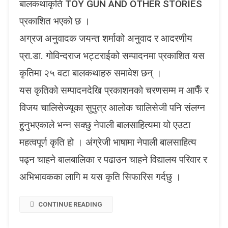
बालकथाकृति TOY GUN AND OTHER STORIES
ष्ट
प्रकाशित भएको छ ।
कृ
ति
अग्रज अनुवादक जयन्त शर्माको अनुवाद र आदरणीय
T
प्रा.डा. गोविन्दराज भट्टराईको सम्पादनमा प्रकाशित यस
O
Y
कृतिमा २५ वटा बालकथाहरु समावेश छन् ।
G
यस कृतिको सम्पादनदेखि प्रकाशनको चरणसम्म म आफैँ र
U
N
विजय चालिसेज्यूका सुपुत्र आलोक चालिसेजी पनि संलग्न
A
हुनुभएकाले भन्न सक्छु नेपाली बालसाहित्यमा यो एउटा
N
D
महत्वपूर्ण कृति हो । अंग्रेजी भाषामा नेपाली बालसाहित्य
O
पढ्न चाहने बालबालिका र पढाउन चाहने विद्यालय परिवार र
T
H
अभिभावकका लागि म यस कृति सिफारिस गर्दछु ।
E
R
CONTINUE READING
S
T