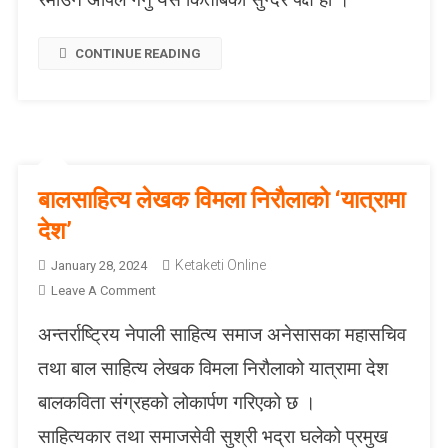
बा
ल
CONTINUE READING
सा
हि
त्य
मा
न
याँ
बालसाहित्य लेखक विमला निरौलाको ‘यात्रामा
स्वा
द
देश’
लि
Ketaketi Online
January 28, 2024
ए
O
Leave A Comment
र
N
आ
अन्तर्राष्ट्रिय नेपाली साहित्य समाज अनेसासका महासचिव
बा
ए
ल
को
तथा बाल साहित्य लेखक विमला निरौलाको यात्रामा देश
सा
छ
बालकविता संग्रहको लोकार्पण गरिएको छ ।
हि
त्य
साहित्यकार तथा समाजसेवी सुश्री भद्रा घलेको प्रमुख