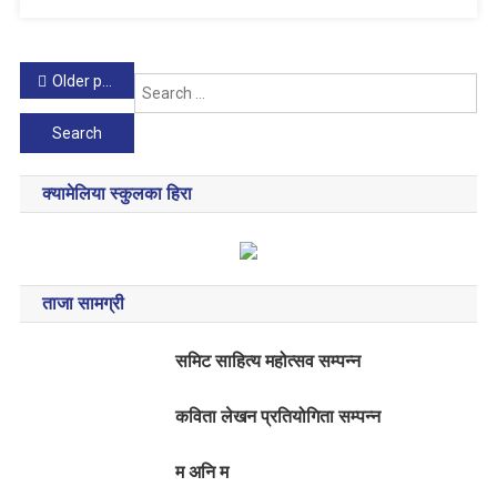
P
Older posts
Se
for
o
s
क्यामेलिया स्कुलका हिरा
t
s
n
ताजा सामग्री
a
समिट साहित्य महोत्सव सम्पन्न
v
कविता लेखन प्रतियोगिता सम्पन्न
i
g
म अनि म