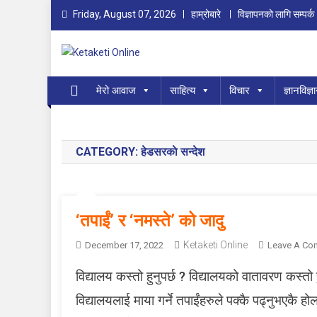
Skip
Friday, August 07, 2026
हाम्रोबारे
विज्ञापनको लागि सम्पर्क
to
content
Ketaketi Online
First Nepali Online Magazine For Children
मेरो आवाज
साहित्य
विचार
ज्ञानविज्ञ
CATEGORY:
हेडसरकाे सन्देश
‘तपाईं’ र ‘नमस्ते’ को जादु
Ketaketi Online
December 17, 2022
Leave A Co
विद्यालय कस्तो हुनुपर्छ ? विद्यालयको वातावरण कस्तो ह
विद्यालयलाई माया गर्ने तपाईंहरुले पक्कै पढ्नुभएकै हो