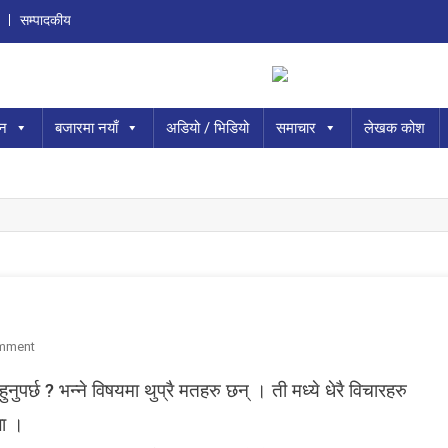
सम्पादकीय
ान
बजारमा नयाँ
अडियो / भिडियो
समाचार
लेखक कोश
O
mment
N
ुनुपर्छ ? भन्ने विषयमा थुप्रै मतहरु छन् । ती मध्ये धेरै विचारहरु
‘
त
ला ।
पा