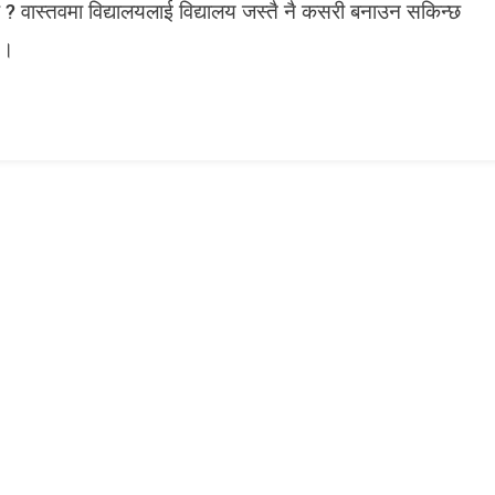
? वास्तवमा विद्यालयलाई विद्यालय जस्तै नै कसरी बनाउन सकिन्छ
ईं
’
 ।
र
‘
न
म
स्ते
’
को
जा
दु