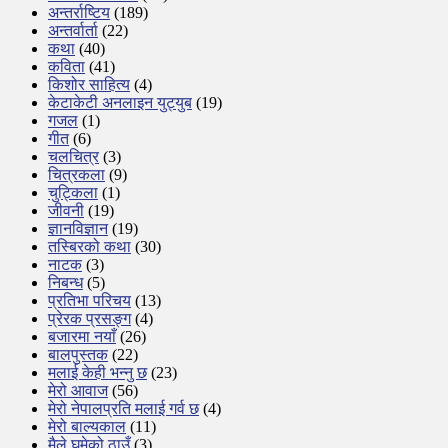
अन्तर्राष्टिय
(189)
अन्तर्वार्ता
(22)
कथा
(40)
कविता
(41)
किशोर साहित्य
(4)
केटाकेटी अनलाइन युट्युब
(19)
गजल
(1)
गीत
(6)
चलचित्र
(3)
चित्रकला
(9)
चुट्किला
(1)
जीवनी
(19)
ज्ञानविज्ञान
(19)
तस्बिरको कथा
(30)
नाटक
(3)
निबन्ध
(5)
प्रतिभा परिचय
(13)
प्रेरक प्रसङ्ग
(4)
बजारमा नयाँ
(26)
बालपुस्तक
(22)
मलाई केही भन्नु छ
(23)
मेरो आवाज
(56)
मेरो नेपालप्रति मलाई गर्व छ
(4)
मेरो बाल्यकाल
(11)
मैले घुमेको ठाउँ
(3)