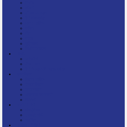
निबन्ध
जीवनी
प्रेरक प्रसङ्ग
मेरो बाल्यकाल
यात्रा साहित्य
कविता
गीत
गजल
चुट्किला
किशोर साहित्य
विचार
अन्तर्वार्ता
लेख-रचना
मेरो नेपालप्रति मलाई गर्व छ
ज्ञानविज्ञान
विज्ञान साहित्य
रोचक विज्ञान
सामान्यज्ञान
अचम्मको जानकारी
स्वास्थ्य
बजारमा नयाँ
बालपुस्तक
रमाइलो ठाउँ
चलचित्र
अडियो / भिडियो