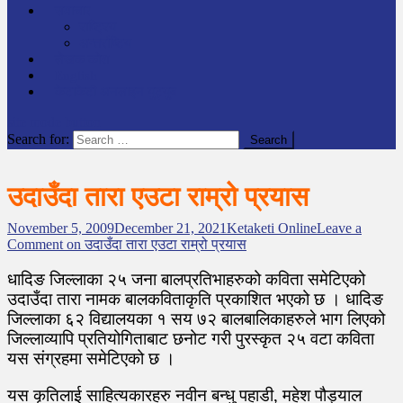
समाचार
राष्ट्रिय
अन्तर्राष्टिय
लेखक कोश
English
केटाकेटी अनलाइन युट्युब
site mode button
Search for:
उदाउँदा तारा एउटा राम्रो प्रयास
November 5, 2009
December 21, 2021
Ketaketi Online
Leave a
Comment
on उदाउँदा तारा एउटा राम्रो प्रयास
धादिङ जिल्लाका २५ जना बालप्रतिभाहरुको कविता समेटिएको
उदाउँदा तारा नामक बालकविताकृति प्रकाशित भएको छ । धादिङ
जिल्लाका ६२ विद्यालयका १ सय ७२ बालबालिकाहरुले भाग लिएको
जिल्लाव्यापि प्रतियोगिताबाट छनोट गरी पुरस्कृत २५ वटा कविता
यस संग्रहमा समेटिएको छ ।
यस कृतिलाई साहित्यकारहरु नवीन बन्धु पहाडी, महेश पौड्याल