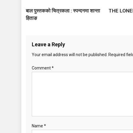
t
बाल पुस्तकको चित्रकला : स्पन्दनमा शान्ता
THE LONE
n
हिताङ
a
v
Leave a Reply
i
Your email address will not be published.
Required fie
g
Comment
*
a
t
i
o
n
Name
*