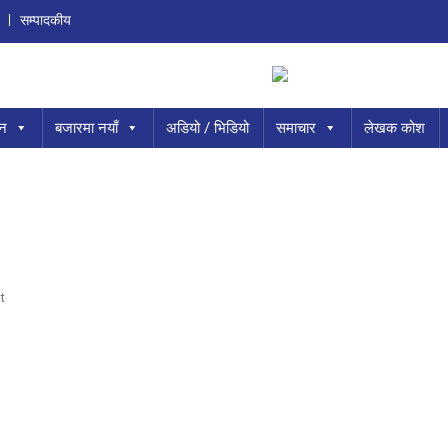
सम्पादकीय
ान
बजारमा नयाँ
अडियो / भिडियो
समाचार
लेखक कोश
O
t
N
२
०
७
२
सा