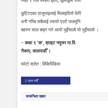
त्यही ९ तले धरहरा झारी, धूलोधूलो पार्यो
छुट्टिएका दाजुभाइलाई मिलाइदियो फेरि
धनी गरिब सबैलाई ल्यायो एउटै पालमुनि
बहत्तर साल बाह्र गते आयो भुइँचालो यो भुइँचालो ।
–
कक्षा ९ ‘क’, ब्राइट फ्युचर मा.वि.
नैकाप, काठमाडौँ ।
फाेटाे स्राेत : विकिपिडिया
P
प्रण गरौँ
o
सम्बन्धित खबर
s