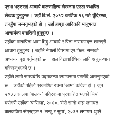
N
प्रभा भट्टराई आचार्य बालसाहित्य लेखनमा एउटा स्थापित
बा
ल
लेखक हुनुहुन्छ । उहाँ वि.सं. २०१२ कार्तिक १६ गते चुँदिरम्घा,
सा
तनहुँमा जन्मनुभएको हो । उहाँ हाम्रा आदिकवि भानुभक्त
हि
त्य
आचार्यका पनातिनी हुनुहुन्छ ।
ले
उहाँका मातापिता आमा मिठ्ठु आचार्य र पिता नारायणदत्त शास्त्री
ख
क
आचार्य हुनुहुन्छ । उहाँले नेपाली विषयमा एम.फिल. सम्मको
प्र
अध्ययन पूरा गर्नुभएको छ । हाल विद्यावारिधिका लागि अनुसन्धान
भा
भ
गरिरहनुभएको छ ।
ट्ट
उहाँले लामो समयदेखि पद्मकन्या क्याम्पसमा पढाउँदै आउनुभएको
रा
ई
छ । उहाँको पहिलो प्रकाशित रचना ‘आमा’ कविता हो । जुन
आ
२०३३ सालमा ‘बालक ‘ पत्रिकामा प्रकाशित भएको थियो ।
चा
र्य
यसैगरी उहाँका ‘पोसिला’, २०६०, ‘मेरो सानो भाइ’ लगायत
बालकविता संग्रहहरु र ‘सन्तु र सुगा’, २०६१ लगायत थुप्रै