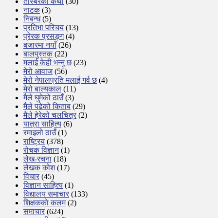
तस्बिरको कथा
(30)
नाटक
(3)
निबन्ध
(5)
प्रतिभा परिचय
(13)
प्रेरक प्रसङ्ग
(4)
बजारमा नयाँ
(26)
बालपुस्तक
(22)
मलाई केही भन्नु छ
(23)
मेरो आवाज
(56)
मेरो नेपालप्रति मलाई गर्व छ
(4)
मेरो बाल्यकाल
(11)
मैले घुमेको ठाउँ
(3)
मैले पढेको किताब
(29)
मैले हेरेको चलचित्र
(2)
यात्रा साहित्य
(6)
रमाइलो ठाउँ
(1)
राष्ट्रिय
(378)
रोचक विज्ञान
(1)
लेख-रचना
(18)
लेखक कोश
(17)
विचार
(45)
विज्ञान साहित्य
(1)
विद्यालय समाचार
(133)
शिक्षककाे कलम
(2)
समाचार
(624)