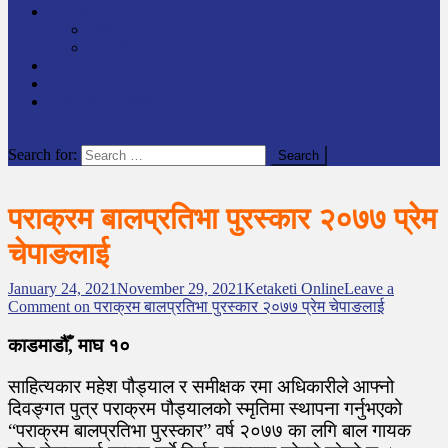
समाचार
राष्ट्रिय
अन्तर्राष्टिय
लेखक कोश
English
केटाकेटी अनलाइन युट्युब
site mode button
Search for:
पराक्रम बालप्रतिभा पुरस्कार २०७७ प्रेम
चेपाङलाई
January 24, 2021
November 29, 2021
Ketaketi Online
Leave a
Comment
on पराक्रम बालप्रतिभा पुरस्कार २०७७ प्रेम चेपाङलाई
काडमाडौँ, माघ १०
साहित्यकार महेश पौड्याल र समीक्षक रमा अधिकारीले आफ्नो
दिवङ्गत पुत्र पराक्रम पौड्यालको स्मृतिमा स्थापना गर्नुभएको
“पराक्रम बालप्रतिभा पुरस्कार” वर्ष २०७७ का लगि बाल गायक