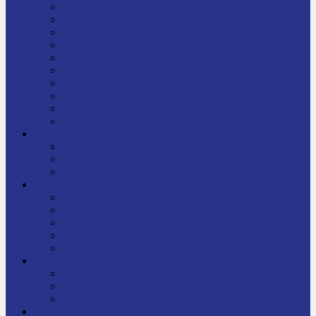
निबन्ध
जीवनी
प्रेरक प्रसङ्ग
मेरो बाल्यकाल
यात्रा साहित्य
कविता
गीत
गजल
चुट्किला
किशोर साहित्य
विचार
अन्तर्वार्ता
लेख-रचना
मेरो नेपालप्रति मलाई गर्व छ
ज्ञानविज्ञान
विज्ञान साहित्य
रोचक विज्ञान
सामान्यज्ञान
अचम्मको जानकारी
स्वास्थ्य
बजारमा नयाँ
बालपुस्तक
रमाइलो ठाउँ
चलचित्र
अडियो / भिडियो