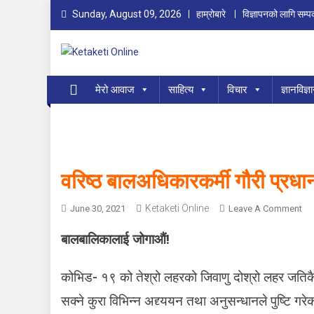
Skip
Sunday, August 09, 2026
हाम्रोबारे
विज्ञापनको लागि सम्पर
to
content
Ketaketi Online
First Nepali Online Magazine For Children
मेरो आवाज
साहित्य
विचार
ज्ञानविज्ञ
वरिष्ठ बालअधिकारकर्मी गौरी प्र
Ketaketi Online
O
June 30, 2021
Leave A Comment
N
बालबालिकालाई जोगाऔं!
व
रि
ष्ठ
कोभिड- १९ को तेश्रो लहरको जिवाणु दोश्रो लहर जतिकै 
बा
सक्ने कुरा विभिन्न अद्द्ययन तथा अनुसन्धानले पुष्टि 
ल