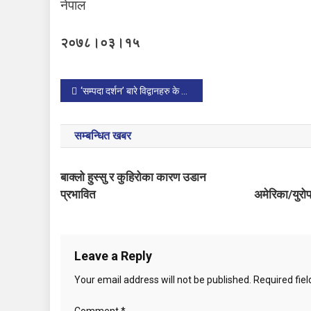
नेपाल
२०७८।०३।१५
P
‘सम्पदा दर्शन’ बारे विद्वानहरु के भन्नुहुन्छ ?
o
सम्बन्धित खबर
s
t
बाक्लो हुस्सु र कुहिरोका कारण उडान
प्रभावित
अमेरिका/युरो
n
a
v
Leave a Reply
i
Your email address will not be published.
Required fie
g