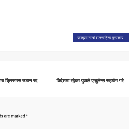
रमाइला नानी बालसाहित्य पुरस्कार दुर्गालाललाई
पमा क्रिसमस उडान रद्द
विदेशमा रहेका युवाले एम्बुलेन्स सहयाेग गरे
lds are marked
*