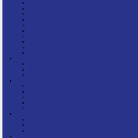
निबन्ध
जीवनी
प्रेरक प्रसङ्ग
मेरो बाल्यकाल
यात्रा साहित्य
कविता
गीत
गजल
चुट्किला
किशोर साहित्य
विचार
अन्तर्वार्ता
लेख-रचना
मेरो नेपालप्रति मलाई गर्व छ
ज्ञानविज्ञान
विज्ञान साहित्य
रोचक विज्ञान
सामान्यज्ञान
अचम्मको जानकारी
स्वास्थ्य
बजारमा नयाँ
बालपुस्तक
रमाइलो ठाउँ
चलचित्र
अडियो / भिडियो