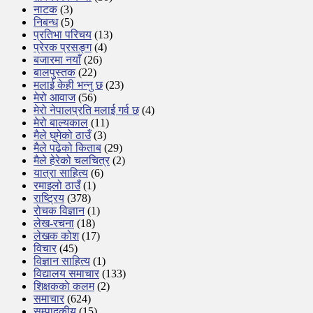
नाटक
(3)
निबन्ध
(5)
प्रतिभा परिचय
(13)
प्रेरक प्रसङ्ग
(4)
बजारमा नयाँ
(26)
बालपुस्तक
(22)
मलाई केही भन्नु छ
(23)
मेरो आवाज
(56)
मेरो नेपालप्रति मलाई गर्व छ
(4)
मेरो बाल्यकाल
(11)
मैले घुमेको ठाउँ
(3)
मैले पढेको किताब
(29)
मैले हेरेको चलचित्र
(2)
यात्रा साहित्य
(6)
रमाइलो ठाउँ
(1)
राष्ट्रिय
(378)
रोचक विज्ञान
(1)
लेख-रचना
(18)
लेखक कोश
(17)
विचार
(45)
विज्ञान साहित्य
(1)
विद्यालय समाचार
(133)
शिक्षककाे कलम
(2)
समाचार
(624)
सम्पादकीय
(15)