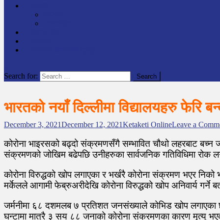
समाचार
राष्ट्रिय
अन्तर्राष्टिय
लेखक कोश
English
केटाकेटी अनलाइन युट्युब
site mode button
Search for:
भारतको नयाँ दिल्लीमा विद्यालयहरु फेरि बन्
December 3, 2021
December 12, 2021
Ketaketi Online
Leave a Comm
कोरोना भाइरसको बढ्दो संक्रमणसँगै सम्भावित चौथो लहरबाट बच्न
संक्रमणको जोखिम बढेपछि उनीहरुका सार्वजनिक गतिविधिमा रोक लगाउ
कोरोना विरुद्धको खोप लगाएका र भर्खरै कोरोना संक्रमण भएर निको भ
मर्केलले आगामी फेब्रुअरीदेखि कोरोना विरुद्धको खोप अनिवार्य गर्ने
जर्मनीमा ६८ दशमलब ७ प्रतिशत जनसंख्याले कोभिड खोप लगाएका छन् ।
घन्टामा मात्रै ३ सय ८८ जनाको कोरोना संक्रमणका कारण मृत्यु भ