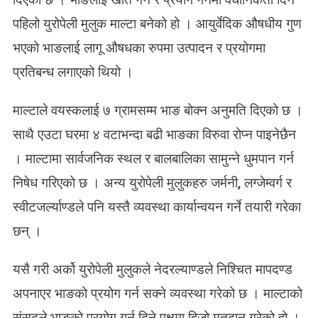
मा
पहिलो युरोपेली मुलुक माल्टा बनेको हो । आयुर्वेदिक औषधीय गुण
भा
ङ
भएको भाङलाई लागू औषधका रुपमा उत्पादन र प्रयोगमा
खे
प्रतिबन्ध लगाएको थियो ।
ति
वै
धा
माल्टाले वयस्कलाई ७ ग्रामसम्म भाङ बोक्न अनुमति दिएको छ ।
नि
साथै एउटा घरमा ४ वटाभन्दा बढी भाङका विरुवा रोप्न पाइनेछैन
क
। माल्टामा सार्वजनिक स्थल र बालबालिका सामुन्ने धुमपान गर्न
निषेध गरिएको छ । अन्य युरोपेली मुलुकहरु जर्मनी, लग्जेम्वर्ग र
स्वीटजर्ल्याण्डले पनि यस्तै व्यवस्था कार्यान्वयन गर्ने तयारी गरेका
छन् ।
यसै गरी अर्को युरोपेली मुलुकले नेदरल्याण्डले निश्चित मापदण्ड
अपनाएर भाङको प्रयोग गर्न सक्ने व्यवस्था गरेको छ । माल्टाको
संसदले भाङको प्रयोग गर्न दिने पक्षमा हिजो मतदान गरेको हो ।