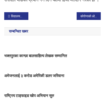
P
विद्यालयका छात्रालाई प्याड सहयोग
कोरोनाको ओमिक्रोन विश्वभर पुगिसकेको हुनसक्ने : डब्लुएचओ
o
सम्बन्धित खबर
s
t
n
भक्तपुरका कान्छा बालसाहित्य लेखक सम्मानित
a
v
अमेजनलाई ३ करोड अमेरिकी डलर जरिवाना
i
g
राष्ट्रिय टाइफाइड खोप अभियान सुरु
a