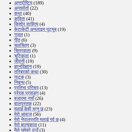
अन्तर्राष्टिय
(189)
अन्तर्वार्ता
(22)
कथा
(40)
कविता
(41)
किशोर साहित्य
(4)
केटाकेटी अनलाइन युट्युब
(19)
गजल
(1)
गीत
(6)
चलचित्र
(3)
चित्रकला
(9)
चुट्किला
(1)
जीवनी
(19)
ज्ञानविज्ञान
(19)
तस्बिरको कथा
(30)
नाटक
(3)
निबन्ध
(5)
प्रतिभा परिचय
(13)
प्रेरक प्रसङ्ग
(4)
बजारमा नयाँ
(26)
बालपुस्तक
(22)
मलाई केही भन्नु छ
(23)
मेरो आवाज
(56)
मेरो नेपालप्रति मलाई गर्व छ
(4)
मेरो बाल्यकाल
(11)
मैले घुमेको ठाउँ
(3)