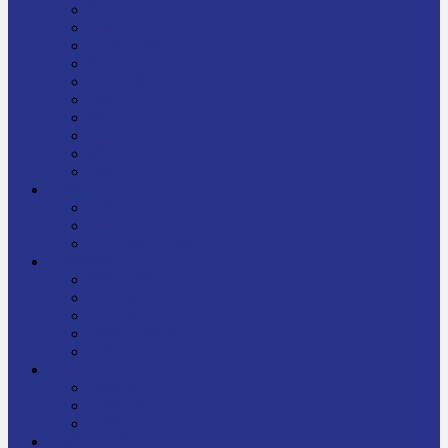
निबन्ध
जीवनी
प्रेरक प्रसङ्ग
मेरो बाल्यकाल
यात्रा साहित्य
कविता
गीत
गजल
चुट्किला
किशोर साहित्य
विचार
अन्तर्वार्ता
लेख-रचना
मेरो नेपालप्रति मलाई गर्व छ
ज्ञानविज्ञान
विज्ञान साहित्य
रोचक विज्ञान
सामान्यज्ञान
अचम्मको जानकारी
स्वास्थ्य
बजारमा नयाँ
बालपुस्तक
रमाइलो ठाउँ
चलचित्र
अडियो / भिडियो