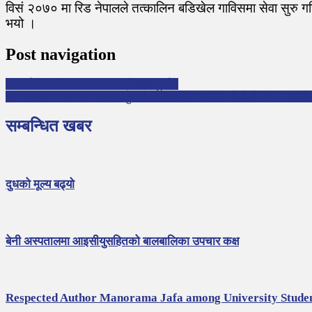
विसं २०७० मा रिड नेपालले तत्कालिन बडिखेल गाविसमा सेवा सुरु गर
भयो ।
Post navigation
१३ वर्षको अवधिमा १८ वटा मात्रै बच्चा हुर्किए
बालसाहित्य संगठनहरु कमजोर हुनाले बालसाहित्य पछाडि परेको हो : डा. सत्यम
सम्बन्धित खबर
दुधको मूल्य बढ्यो
बेनी अस्पतालमा आइसीयुसहितको बालबालिका उपचार कक्ष
Respected Author Manorama Jafa among University Stude