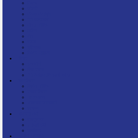
निबन्ध
जीवनी
प्रेरक प्रसङ्ग
मेरो बाल्यकाल
यात्रा साहित्य
कविता
गीत
गजल
चुट्किला
किशोर साहित्य
विचार
अन्तर्वार्ता
लेख-रचना
मेरो नेपालप्रति मलाई गर्व छ
ज्ञानविज्ञान
विज्ञान साहित्य
रोचक विज्ञान
सामान्यज्ञान
अचम्मको जानकारी
स्वास्थ्य
बजारमा नयाँ
बालपुस्तक
रमाइलो ठाउँ
चलचित्र
अडियो / भिडियो