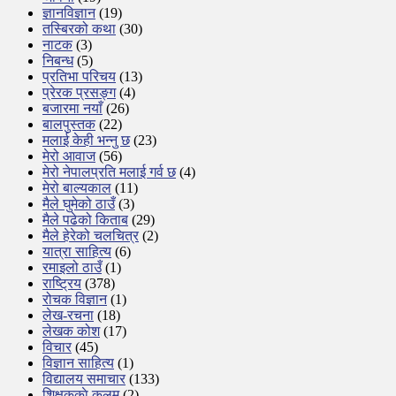
ज्ञानविज्ञान
(19)
तस्बिरको कथा
(30)
नाटक
(3)
निबन्ध
(5)
प्रतिभा परिचय
(13)
प्रेरक प्रसङ्ग
(4)
बजारमा नयाँ
(26)
बालपुस्तक
(22)
मलाई केही भन्नु छ
(23)
मेरो आवाज
(56)
मेरो नेपालप्रति मलाई गर्व छ
(4)
मेरो बाल्यकाल
(11)
मैले घुमेको ठाउँ
(3)
मैले पढेको किताब
(29)
मैले हेरेको चलचित्र
(2)
यात्रा साहित्य
(6)
रमाइलो ठाउँ
(1)
राष्ट्रिय
(378)
रोचक विज्ञान
(1)
लेख-रचना
(18)
लेखक कोश
(17)
विचार
(45)
विज्ञान साहित्य
(1)
विद्यालय समाचार
(133)
शिक्षककाे कलम
(2)