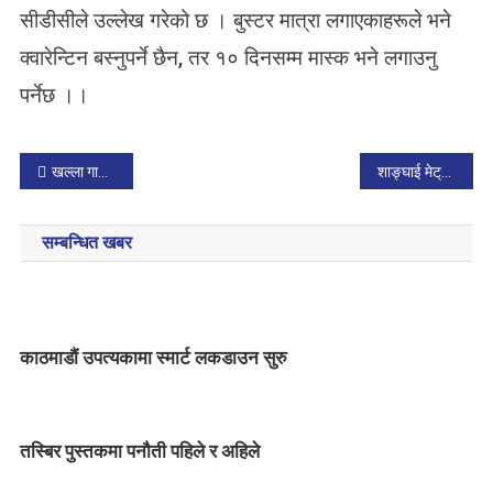
सीडीसीले उल्लेख गरेको छ । बुस्टर मात्रा लगाएकाहरूले भने
क्वारेन्टिन बस्नुपर्ने छैन, तर १० दिनसम्म मास्क भने लगाउनु
पर्नेछ ।।
P
खल्ला गाउँ बालविवाह निषेधित वडा
शाङ्घाई मेट्रोलाइन विश्वको सबैभन्दा लामो
o
सम्बन्धित खबर
s
t
n
काठमाडौं उपत्यकामा स्मार्ट लकडाउन सुरु
a
v
तस्बिर पुस्तकमा पनौती पहिले र अहिले
i