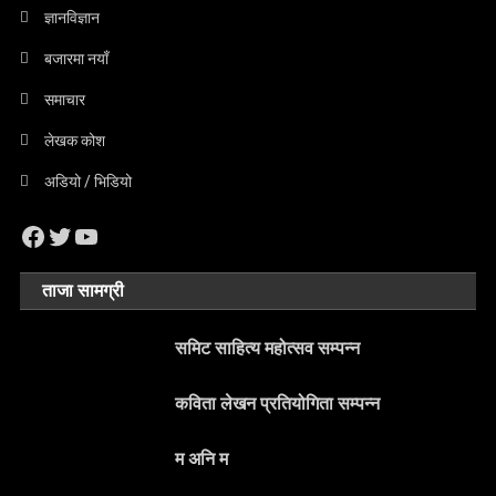
ज्ञानविज्ञान
बजारमा नयाँ
समाचार
लेखक कोश
अडियो / भिडियो
Facebook
Twitter
YouTube
ताजा सामग्री
समिट साहित्य महोत्सव सम्पन्न
कविता लेखन प्रतियोगिता सम्पन्न
म अनि म