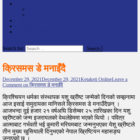
समाचार
राष्ट्रिय
अन्तर्राष्टिय
लेखक कोश
English
केटाकेटी अनलाइन युट्युब
site mode button
Search for:
क्रिसमस डे मनाइँदै
December 29, 2021
December 29, 2021
Ketaketi Online
Leave a
Comment
on क्रिसमस डे मनाइँदै
क्रिश्चियन धर्मका संस्थापक यशु ख्रीष्ट जन्मेको दिनको सम्झनामा
आज इसाई समुदायका मानिसले क्रिसमस डे मनाउँदैछन् ।
आजभन्दा दुई हजार २१ वर्षअघि डिसेम्बर २५ तारिखका दिन यशु
ख्रीष्टको जन्म इजरायलको वेथलेहेममा भएको थियो । पवित्र
आत्माबाट गर्भवती भई कुमारी मरियमबाट जन्मनुभएका येशु ख्रीष्टले
तीन मुख्य खुसियाली दिनुभएको नेपाल ख्रिष्टियन महासङ्घ
जनाएको छ ।