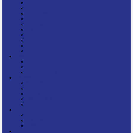
निबन्ध
जीवनी
प्रेरक प्रसङ्ग
मेरो बाल्यकाल
यात्रा साहित्य
कविता
गीत
गजल
चुट्किला
किशोर साहित्य
विचार
अन्तर्वार्ता
लेख-रचना
मेरो नेपालप्रति मलाई गर्व छ
ज्ञानविज्ञान
विज्ञान साहित्य
रोचक विज्ञान
सामान्यज्ञान
अचम्मको जानकारी
स्वास्थ्य
बजारमा नयाँ
बालपुस्तक
रमाइलो ठाउँ
चलचित्र
अडियो / भिडियो