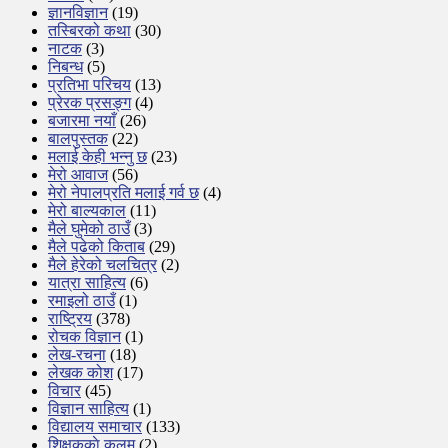
ज्ञानविज्ञान
(19)
तस्बिरको कथा
(30)
नाटक
(3)
निबन्ध
(5)
प्रतिभा परिचय
(13)
प्रेरक प्रसङ्ग
(4)
बजारमा नयाँ
(26)
बालपुस्तक
(22)
मलाई केही भन्नु छ
(23)
मेरो आवाज
(56)
मेरो नेपालप्रति मलाई गर्व छ
(4)
मेरो बाल्यकाल
(11)
मैले घुमेको ठाउँ
(3)
मैले पढेको किताब
(29)
मैले हेरेको चलचित्र
(2)
यात्रा साहित्य
(6)
रमाइलो ठाउँ
(1)
राष्ट्रिय
(378)
रोचक विज्ञान
(1)
लेख-रचना
(18)
लेखक कोश
(17)
विचार
(45)
विज्ञान साहित्य
(1)
विद्यालय समाचार
(133)
शिक्षककाे कलम
(2)