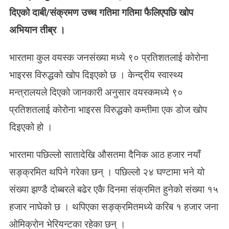
र
दिएको दाबी/संक्रमण उच्च गतिमा गतिमा फैलिएपछि खोप
त
अभियान तीब्र ।
मा
९
०
भारतमा कुल वयस्क जनसंख्या मध्ये ९० प्रतिशतलाई कोरोना
प्र
भाइरस विरुद्धको खोप दिइएको छ । केन्द्रीय स्वास्थ्य
ति
श
मन्त्रालयले दिएको जानकारी अनुसार वयस्कमध्ये ९०
त
प्रतिशतलाई कोरोना भाइरस विरुद्धको कम्तीमा एक डोज खोप
मा
दिइएको हो ।
को
भि
ड
भारतमा पछिल्लो सातादेखि औसतमा दैनिक आठ हजार नयाँ
खो
सङ्क्रमित थपिने गरेका छन् । पछिल्लो २४ घण्टामा भने यो
प
संख्या झण्डै दोब्बरले बढेर एकै दिनमा संक्रमित हुनेको संख्या १५
हजार नाघेको छ । थपिएका सङ्क्रमितमध्ये करिब १ हजार जना
ओमिक्रोन भेरियन्टका रहेका छन् ।