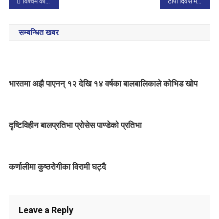
P
विश्वमै कोभिड संक्रमणको आँधी आउने संकेत : डब्लुएचओ
टोपी दिवस मनाइँदै
o
सम्बन्धित खबर
s
t
n
भारतमा अझै पाएनन् १२ देखि १४ वर्षका बालबालिकाले कोभिड खोप
a
v
दृष्टिविहीन बालप्रतिभा प्रोसेस पाण्डेको प्रतिभा
i
g
कर्णालीमा कुष्ठरोगीका विरामी घट्दै
a
t
i
Leave a Reply