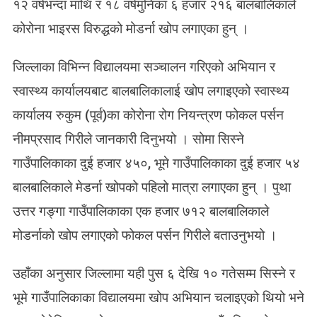
१२ वर्षभन्दा माथि र १८ वर्षमुनिका ६ हजार २१६ बालबालिकाले
ह
कोरोना भाइरस विरुद्धको मोडर्ना खोप लगाएका हुन् ।
जा
र
बा
जिल्लाका विभिन्न विद्यालयमा सञ्चालन गरिएको अभियान र
ल
स्वास्थ्य कार्यालयबाट बालबालिकालाई खोप लगाइएको स्वास्थ्य
बा
कार्यालय रुकुम (पूर्व)का कोरोना रोग नियन्त्रण फोकल पर्सन
लि
का
नीमप्रसाद गिरीले जानकारी दिनुभयो । सोमा सिस्ने
ला
गाउँपालिकाका दुई हजार ४५०, भूमे गाउँपालिकाका दुई हजार ५४
ई
खो
बालबालिकाले मेडर्ना खोपको पहिलो मात्रा लगाएका हुन् । पुथा
प
उत्तर गङ्गा गाउँपालिकाका एक हजार ७१२ बालबालिकाले
मोडर्नाको खोप लगाएको फोकल पर्सन गिरीले बताउनुभयो ।
उहाँका अनुसार जिल्लामा यही पुस ६ देखि १० गतेसम्म सिस्ने र
भूमे गाउँपालिकाका विद्यालयमा खोप अभियान चलाइएको थियो भने