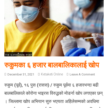
रुकुमका ६ हजार बालबालिकालाई खोप
Ketaketi Online
O
December 31, 2021
Leave A Comment
N
रुकुम (पूर्व), १६ पुस (रासस) / रुकुम पूर्वमा ६ हजारभन्दा बढी
रु
कु
बालबालिकाले कोरोना भाइरस विरुद्धको मोडर्ना खोप लगाएका छन्
म
। जिल्लामा खोप अभियान सुरु भएयता अहिलेसम्मको अवधिमा
का
६