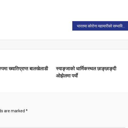
फ
भारतमा कोरोना महामारीको सम्भावित तेस्रो लहरबाट बच्न तयारी सुरु
य रुपमा ख्यातिप्राप्त बालखेलाडी
स्याङ्जाको धार्मिकस्थल छाङ्छाङ्दी
ओझेलमा पर्याे
lds are marked
*