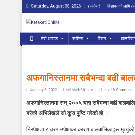
Skip
Saturday, August 08, 2026
हाम्रोबारे
विज्ञापनको लागि सम्
to
content
Ketaketi Online
First Nepali Online Magazine For Children
मेरो आवाज
साहित्य
विचार
ज्ञानविज्ञ
अफगानिस्तानमा सबैभन्दा बढी बालबा
Ketaketi Online
January 3, 2022
Leave A Comment
N
अफगानिस्तानमा सन् २००५ यता सबैभन्दा बढी बालबालिका
गरेको अभिलेखले सो कुरा पुष्टि गरेको हो ।
ग
न
निरपेक्षता र चरम उपेक्षाका कारण बालबालिकाहरू मृत्यु
स्