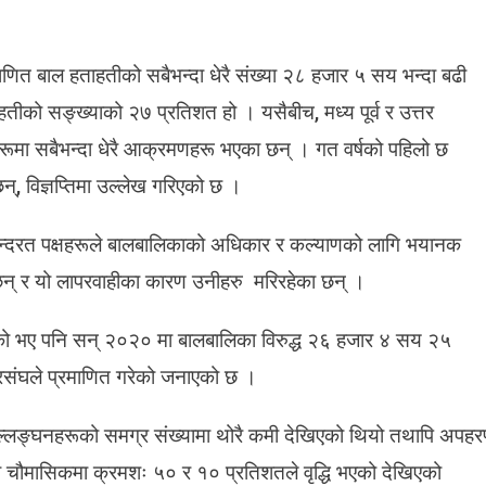
ा
स
त बाल हताहतीको सबैभन्दा धेरै संख्या २८ हजार ५ सय भन्दा बढी
हतीको सङ्ख्याको २७ प्रतिशत हो । यसैबीच, मध्य पूर्व र उत्तर
दा
हरूमा सबैभन्दा धेरै आक्रमणहरू भएका छन् । गत वर्षको पहिलो छ
, विज्ञप्तिमा उल्लेख गरिएको छ ।
ी
ा
ल
ष द्वन्दरत पक्षहरूले बालबालिकाको अधिकार र कल्याणको लागि भयानक
ा
ा छन् र यो लापरवाहीका कारण उनीहरु मरिरहेका छन् ।
ि
ा
ो
ो भए पनि सन् २०२० मा बालबालिका विरुद्ध २६ हजार ४ सय २५
ट्रसंघले प्रमाणित गरेको जनाएको छ ।
यु
ल्लङ्घनहरूको समग्र संख्यामा थोरै कमी देखिएको थियो तथापि अपह
ि
लो चौमासिकमा क्रमशः ५० र १० प्रतिशतले वृद्धि भएको देखिएको
े