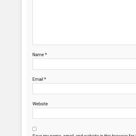
t
i
o
n
Name
*
Email
*
Website