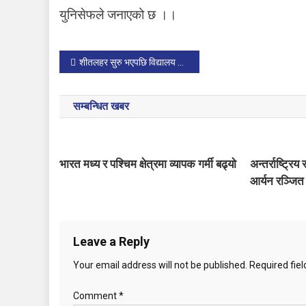
युनिसेफले जनाएको छ ।।
P
शीतलहर सुरु भएपछि विद्यालय बन्द भयो
o
सम्बन्धित खबर
s
t
भारत मध्य र पश्चिम क्षेत्रमा व्यापक गर्मी बढ्याे
अन्तर्राष्ट्रि
n
आर्यन रञ्जित
a
v
Leave a Reply
i
Your email address will not be published.
Required fie
g
Comment
*
a