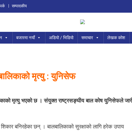
पर्क
सम्पादकीय
ान
बजारमा नयाँ
अडियो / भिडियो
समाचार
लेखक कोश
लिकाको मृत्यु : युनिसेफ
O
को मृत्यु भएको छ । संयुक्त राष्ट्रसङ्घीय बाल कोष युनिसेफले जार
अ
फ
ा
ि
को शिकार बनिरहेका छन् । बालबालिकाको सुरक्षाको लागि हरेक उपाय
ता