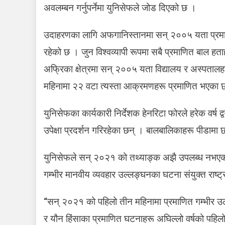
न
अवलम्बन गर्नुपर्नेमा युनिसेफले जोड दिएको छ ।
म
उदाहरणका लागि अफगानिस्तानमा सन् २००५ यता प्रमाणि
बै
रहेको छ । जुन विश्वव्यापी रूपमा सबै प्रमाणित बाल हता
भ
न्
अफ्रिका क्षेत्रमा सन् २००५ यता विद्यालय र अस्पताल
ब
महिनामा २२ वटा त्यस्ता आक्रमणहरू प्रमाणित भएका छन्
ढ
ब
युनिसेफका कार्यकारी निर्देशक हेनरिटा फोरले हरेक वर्
ब
उपेक्षा प्रदर्शन गरिरहेका छन् । बालबालिकाहरू पीडाम
ल
क
क
युनिसेफले सन् २०२१ को तथ्याङ्क अझै उपलब्ध नभएक
मृ
गम्भीर मानवीय व्यवहार उल्लङ्घनका घटना संयुक्त राष्
त्
:
“सन् २०२१ को पहिलो तीन महिनामा प्रमाणित गम्भीर उ
यु
न
र यौन हिंसाका प्रमाणित घटनाहरू अघिल्लो वर्षको पहि
स