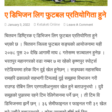
ए डिभिजन लिग फुटबल प्रतियोगिता हुने
Ketaketi Online
O
January 3, 2022
Leave A Comment
N
चितवन डिष्ट्रिक ए डिभिजन लिग फुटबल प्रतियोगिता हुने
ए
डि
भएको छ । चितवन जिल्ला फुटबल सङ्घको आयोजनामा यही
भि
२०७८ पुस २० देखि आगामी माघ ८ गतेसम्म सञ्चालन हुनेछ ।
ज
न
भरतपुर महानगरको वडा नम्बर ७ मा रहेको कृष्णपुर स्पोर्ट्स
लि
स्टेडियममा हरेक दिन दुई खेल हुनेछन् । सङ्घका महासचिव
ग
फु
रामहरि ढकालले सहभागी टिमलाई दुई समूहमा विभाजन गरी
ट
राउण्ड रोबिन लिग प्रणालीअनुसार खेल हुने बताउनुभयो । दुवै
ब
ल
समूहको पुछारमा रहने टिम रेलिगेसनमा पर्ने छन् । ती टिम वि
प्र
डिभिजनमा झर्ने छन् । ३६ सेमीफाइनल र फाइनल गरी ३९ खेल
ति
यो