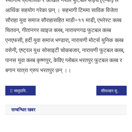
स्थानीय प्रायोजक र अखिल नेपाल फुटबल सङ्घ (एन्फा) ले
आर्थिक सहयोग गरेका छन् । सहभागी टिममा साविक विजेता
सौराहा युवा समाज सौराहासहित माडी–११ माडी, एभरेस्ट क्लब
चितवन, गीतानगर व्वाइज क्लब, नारायणगढ फुटबल क्लब
एनएफसी, हर्दी युवा समाज भण्डारा, नारायणी मोटर्स युनिक क्लब
वसेनी, एष्ट्रल युथ सोसाइटी चोकबजार, नारायणी फुटबल क्लब,
पानस युवा क्लब कृष्णपुर, केविए ग्लोबल भरतपुर फुटबल क्लब र
बगान यात्रा ग्रुप भरतपुर छन् ।।
P
सामुदायिक विद्यालयमा अध्ययन गर्ने छात्रालाई साइकल
शीतलहर सुरु भएपछि विद्यालय बन्द भयो
o
सम्बन्धित खबर
s
t