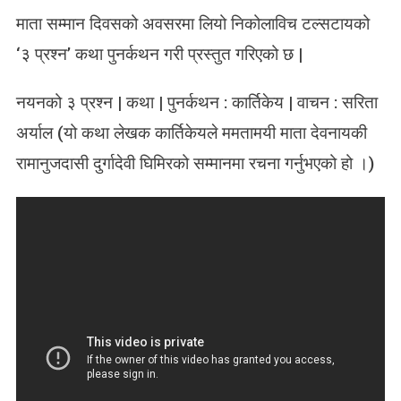
N
माता सम्मान दिवसको अवसरमा लियो निकोलाविच टल्सटायको
लि
यो
‘३ प्रश्न’ कथा पुनर्कथन गरी प्रस्तुत गरिएको छ |
ट
ल्स
नयनको ३ प्रश्न | कथा | पुनर्कथन : कार्तिकेय | वाचन : सरिता
टा
य
अर्याल (यो कथा लेखक कार्तिकेयले ममतामयी माता देवनायकी
|
रामानुजदासी दुर्गादेवी घिमिरको सम्मानमा रचना गर्नुभएको हो ।)
न
य
न
को
३
प्र
श्न
|
क
था
|
L