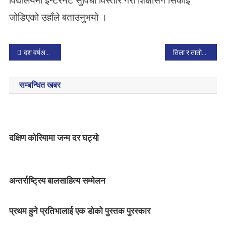
विद्यालयमा इन्टरनेट सुविधा विस्तार गरी शिक्षासँग सिकाइ
जोडिएको उहाँले बताउनुभयो ।
P
दश वर्षअघि बालविवाह गरेका अहिले सङ्गठित भएर बालविवाह विरुद्धको अभियानमा जुटे
तिला र तातोपानी गाउँपालिका तीन महिनादेखि अन्धकारमा
o
सम्बन्धित खबर
s
t
n
दक्षिण कोरियामा जन्म दर घट्यो
a
v
अन्तर्राष्ट्रिय बालसाहित्य सम्मेलन
i
g
प्रथम हुने प्रतिभालाई एक डोको पुस्तक पुरस्कार