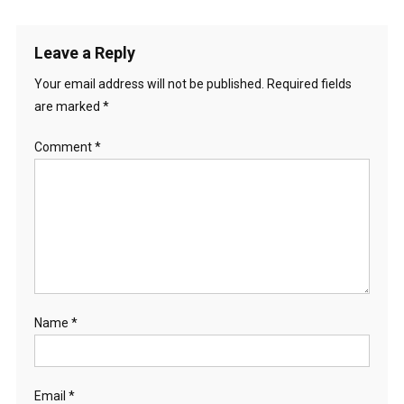
a
t
Leave a Reply
i
Your email address will not be published.
Required fields
o
are marked
*
n
Comment
*
Name
*
Email
*