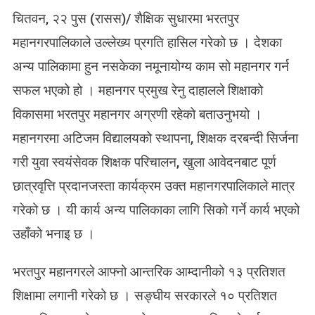
N
चितवन, २२ पुस (रासस)/ शैक्षिक सुधारमा भरतपुर
शै
क्षि
महानगरपालिकाले उल्लेख्य प्रगति हासिल गरेको छ । देशका
क
अन्य पालिकामा हुन नसकेका नमूनायोग्य काम सो महानगर गर्न
सु
धा
सफल भएको हो । महानगर प्रमुख रेनु दाहालले शिक्षाको
र
विकासमा भरतपुर महानगर अग्रणी रहेको बताउनुभयो ।
ग
र्दै
महानगरमा अटिजम विद्यालयको स्थापना, शिक्षक दरबन्दी सिर्जना
भ
गरी युवा स्वयंसेवक शिक्षक परिचालन, खुला आवेदनबाट पूर्ण
र
त
छात्रवृत्ति प्रदानजस्ता कार्यक्रम उक्त महानगरपालिकाले मात्र
पु
गरेको छ । यी कार्य अन्य पालिकाका लागि सिको गर्ने कार्य भएको
र
म
उहाँको भनाइ छ ।
हा
न
भरतपुर महानगरले आफ्नो आन्तरिक आम्दानीको १३ प्रतिशत
ग
शिक्षामा लगानी गरेको छ । सङ्घीय सरकारले १० प्रतिशत
र
पा