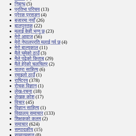
निबन्ध
(5)
प्रतिभा परिचय
(13)
प्रेरक प्रसङ्ग
(4)
बजारमा नयाँ
(26)
बालपुस्तक
(22)
मलाई केही भन्नु छ
(23)
मेरो आवाज
(56)
मेरो नेपालप्रति मलाई गर्व छ
(4)
मेरो बाल्यकाल
(11)
मैले घुमेको ठाउँ
(3)
मैले पढेको किताब
(29)
मैले हेरेको चलचित्र
(2)
यात्रा साहित्य
(6)
रमाइलो ठाउँ
(1)
राष्ट्रिय
(378)
रोचक विज्ञान
(1)
लेख-रचना
(18)
लेखक कोश
(17)
विचार
(45)
विज्ञान साहित्य
(1)
विद्यालय समाचार
(133)
शिक्षककाे कलम
(2)
समाचार
(624)
सम्पादकीय
(15)
सामान्यज्ञान
(8)