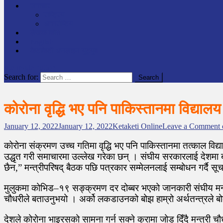
समाचार
राष्ट्रिय
अन्तर्राष्टिय
लेखक कोश
English
केटाकेटी अनलाइन युट्युब
site mode button
Search for:
कोरोना वृद्धि भए पनि पाकिस्तानमा विद्यालय 
January 12, 2022
January 12, 2022
Ketaketi Online
Leave a Comment
o
कोरोना संक्रमण उच्च गतिमा वृद्धि भए पनि पाकिस्तानमा तत्काल विद्
उद्धृत गरी समाचारमा उल्लेख गरेका छन् । संघीय सरकारलाई देशमा
छैन,” मन्त्रीपरिषद् बैठक पछि पत्रकार सम्मेलनलाई सम्बोधन गर्दै 
मुलुकमा कोभिड–१९ सङ्क्रमण दर दोब्बर भएको जानकारी संघीय मन्त्र
चौधरीले बताउनुभयो । अर्को लकडाउनको बोझ हाम्रो अर्थतन्त्रले बो
देशले कोरोना भाइरसको सामना गर्न सक्ने कुरामा जोड दिँदै मन्त्री