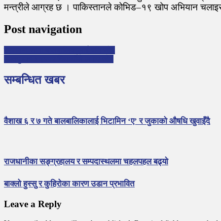
मन्त्रीले आग्रह छ । पाकिस्तानले कोभिड–१९ खोप अभियान चलाइरह
Post navigation
जापानमा साना बालबालिकालाई पनि खोप
भक्तपुरका ६ हजार विद्यार्थीले लगाए खोप
सम्बन्धित खबर
वैशाख ६ र ७ गते बालबालिकालाई भिटामिन ‘ए’ र जुकाको औषधि खुवाइँदै
राजधानीका सङ्ग्रहालय र सम्पदास्थलमा चहलपहल बढ्याे
बाक्लो हुस्सु र कुहिरोका कारण उडान प्रभावित
Leave a Reply