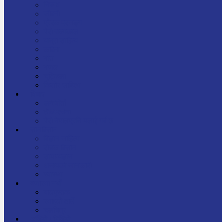
निबन्ध
जीवनी
प्रेरक प्रसङ्ग
मेरो बाल्यकाल
यात्रा साहित्य
कविता
गीत
गजल
चुट्किला
किशोर साहित्य
विचार
अन्तर्वार्ता
लेख-रचना
मेरो नेपालप्रति मलाई गर्व छ
ज्ञानविज्ञान
विज्ञान साहित्य
रोचक विज्ञान
सामान्यज्ञान
अचम्मको जानकारी
स्वास्थ्य
बजारमा नयाँ
बालपुस्तक
रमाइलो ठाउँ
चलचित्र
अडियो / भिडियो