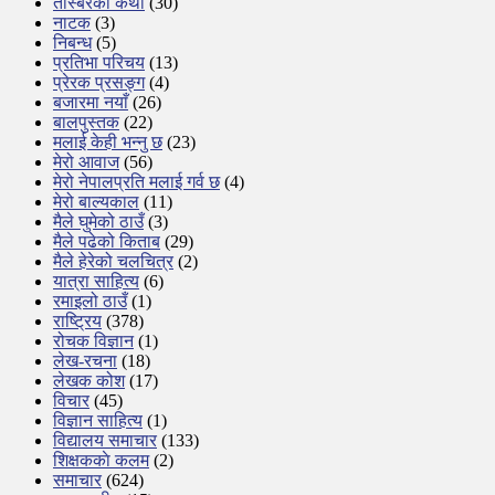
तस्बिरको कथा
(30)
नाटक
(3)
निबन्ध
(5)
प्रतिभा परिचय
(13)
प्रेरक प्रसङ्ग
(4)
बजारमा नयाँ
(26)
बालपुस्तक
(22)
मलाई केही भन्नु छ
(23)
मेरो आवाज
(56)
मेरो नेपालप्रति मलाई गर्व छ
(4)
मेरो बाल्यकाल
(11)
मैले घुमेको ठाउँ
(3)
मैले पढेको किताब
(29)
मैले हेरेको चलचित्र
(2)
यात्रा साहित्य
(6)
रमाइलो ठाउँ
(1)
राष्ट्रिय
(378)
रोचक विज्ञान
(1)
लेख-रचना
(18)
लेखक कोश
(17)
विचार
(45)
विज्ञान साहित्य
(1)
विद्यालय समाचार
(133)
शिक्षककाे कलम
(2)
समाचार
(624)