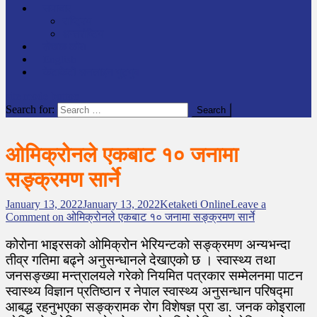
समाचार
राष्ट्रिय
अन्तर्राष्टिय
लेखक कोश
English
केटाकेटी अनलाइन युट्युब
site mode button
Search for:
ओमिक्रोनले एकबाट १० जनामा
सङ्क्रमण सार्ने
January 13, 2022
January 13, 2022
Ketaketi Online
Leave a
Comment
on ओमिक्रोनले एकबाट १० जनामा सङ्क्रमण सार्ने
कोरोना भाइरसको ओमिक्रोन भेरियन्टको सङ्क्रमण अन्यभन्दा
तीव्र गतिमा बढ्ने अनुसन्धानले देखाएको छ । स्वास्थ्य तथा
जनसङ्ख्या मन्त्रालयले गरेको नियमित पत्रकार सम्मेलनमा पाटन
स्वास्थ्य विज्ञान प्रतिष्ठान र नेपाल स्वास्थ्य अनुसन्धान परिषद्मा
आबद्ध रहनुभएका सङ्क्रामक रोग विशेषज्ञ प्रा डा. जनक कोइराला