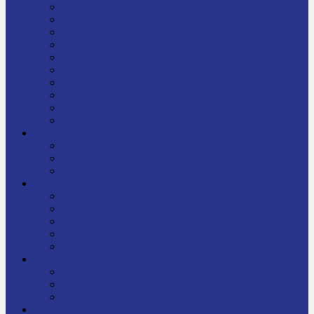
निबन्ध
जीवनी
प्रेरक प्रसङ्ग
मेरो बाल्यकाल
यात्रा साहित्य
कविता
गीत
गजल
चुट्किला
किशोर साहित्य
विचार
अन्तर्वार्ता
लेख-रचना
मेरो नेपालप्रति मलाई गर्व छ
ज्ञानविज्ञान
विज्ञान साहित्य
रोचक विज्ञान
सामान्यज्ञान
अचम्मको जानकारी
स्वास्थ्य
बजारमा नयाँ
बालपुस्तक
रमाइलो ठाउँ
चलचित्र
अडियो / भिडियो