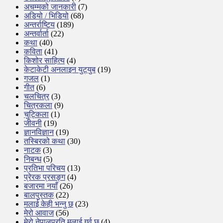
अचम्मको जानकारी
(7)
अडियो / भिडियो
(68)
अन्तर्राष्टिय
(189)
अन्तर्वार्ता
(22)
कथा
(40)
कविता
(41)
किशोर साहित्य
(4)
केटाकेटी अनलाइन युट्युब
(19)
गजल
(1)
गीत
(6)
चलचित्र
(3)
चित्रकला
(9)
चुट्किला
(1)
जीवनी
(19)
ज्ञानविज्ञान
(19)
तस्बिरको कथा
(30)
नाटक
(3)
निबन्ध
(5)
प्रतिभा परिचय
(13)
प्रेरक प्रसङ्ग
(4)
बजारमा नयाँ
(26)
बालपुस्तक
(22)
मलाई केही भन्नु छ
(23)
मेरो आवाज
(56)
मेरो नेपालप्रति मलाई गर्व छ
(4)