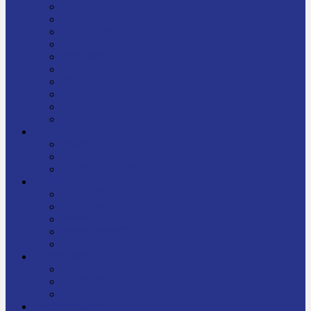
निबन्ध
जीवनी
प्रेरक प्रसङ्ग
मेरो बाल्यकाल
यात्रा साहित्य
कविता
गीत
गजल
चुट्किला
किशोर साहित्य
विचार
अन्तर्वार्ता
लेख-रचना
मेरो नेपालप्रति मलाई गर्व छ
ज्ञानविज्ञान
विज्ञान साहित्य
रोचक विज्ञान
सामान्यज्ञान
अचम्मको जानकारी
स्वास्थ्य
बजारमा नयाँ
बालपुस्तक
रमाइलो ठाउँ
चलचित्र
अडियो / भिडियो