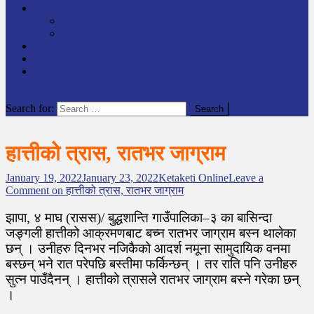
समाचार
राष्ट्रिय
अन्तर्राष्टिय
लेखक कोश
English
केटाकेटी अनलाइन युट्युब
site mode button
Search for:
हात्तीको त्रास, रातभर जाग्राम
January 19, 2022
January 23, 2022
Ketaketi Online
Leave a
Comment
on हात्तीको त्रास, रातभर जाग्राम
झापा, ४ माघ (रासस)/ बुद्धशान्ति गाउँपालिका–३ का बासिन्दा
जङ्गली हात्तीको आक्रमणबाट बच्न रातभर जाग्राम बस्न थालेका
छन् । उनीहरु दिनभर नजिकैको आदर्श नमूना सामुदायिक वनमा
बस्छन् भने रात परेपछि बस्तीमा फर्किन्छन् । तर राति पनि उनीहरु
सुत्न पाउँदैनन् । हात्तीको त्रासले रातभर जाग्राम बस्ने गरेका छन्
।