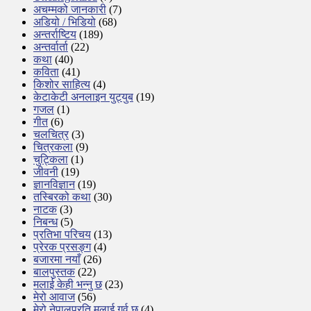
अचम्मको जानकारी
(7)
अडियो / भिडियो
(68)
अन्तर्राष्टिय
(189)
अन्तर्वार्ता
(22)
कथा
(40)
कविता
(41)
किशोर साहित्य
(4)
केटाकेटी अनलाइन युट्युब
(19)
गजल
(1)
गीत
(6)
चलचित्र
(3)
चित्रकला
(9)
चुट्किला
(1)
जीवनी
(19)
ज्ञानविज्ञान
(19)
तस्बिरको कथा
(30)
नाटक
(3)
निबन्ध
(5)
प्रतिभा परिचय
(13)
प्रेरक प्रसङ्ग
(4)
बजारमा नयाँ
(26)
बालपुस्तक
(22)
मलाई केही भन्नु छ
(23)
मेरो आवाज
(56)
मेरो नेपालप्रति मलाई गर्व छ
(4)