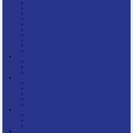
निबन्ध
जीवनी
प्रेरक प्रसङ्ग
मेरो बाल्यकाल
यात्रा साहित्य
कविता
गीत
गजल
चुट्किला
किशोर साहित्य
विचार
अन्तर्वार्ता
लेख-रचना
मेरो नेपालप्रति मलाई गर्व छ
ज्ञानविज्ञान
विज्ञान साहित्य
रोचक विज्ञान
सामान्यज्ञान
अचम्मको जानकारी
स्वास्थ्य
बजारमा नयाँ
बालपुस्तक
रमाइलो ठाउँ
चलचित्र
अडियो / भिडियो