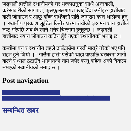
जङ्गली हात्तीले स्थानीयको घर भत्काउनुका साथै अन्नबाली,
करेसाबारीको सागपात, फूलफूललगायत खाइदिँदा उनीहरु हात्तीबाट
बाली जोगाउन र आफू बाँच्न सधैँजसो राति जाग्राम बस्न थालेका हुन्
। स्थानीय प्रकाश लुइँटेल किनेर घरमा राखेको ३० मन धान हात्तीले
नष्ट गरेपछि अब के खाने भनेर चिन्तामा हुनुहुन्छ । जङ्गली
हात्तीबाट ज्यान जोगाउन कठिन हुँदै गएको स्थानीयको भनाइ छ ।
कम्तीमा वन र स्थानीय तहले ठाउँठाउँमा गस्ती मात्रै गरेको भए पनि
राहत हुने थियो ।” गाउँमा हात्ती पसेको थाहा पाएपछि घरघरमा आगो
बाल्ने र थाल ठटाउँदै भगवानको नाम जपेर बस्नु बाहेक अर्को विकल्प
नभएको स्थानीयको भनाइ छ ।
Post navigation
माघ महिनाभर सभा, भेला गर्न नपाइने
भारतमा अझै पाएनन् १२ देखि १४ वर्षका बालबालिकाले कोभिड खोप
सम्बन्धित खबर