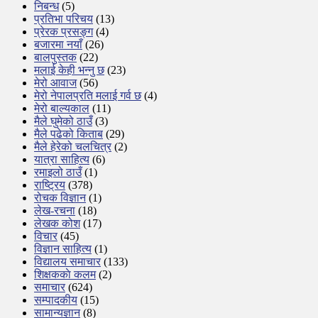
निबन्ध
(5)
प्रतिभा परिचय
(13)
प्रेरक प्रसङ्ग
(4)
बजारमा नयाँ
(26)
बालपुस्तक
(22)
मलाई केही भन्नु छ
(23)
मेरो आवाज
(56)
मेरो नेपालप्रति मलाई गर्व छ
(4)
मेरो बाल्यकाल
(11)
मैले घुमेको ठाउँ
(3)
मैले पढेको किताब
(29)
मैले हेरेको चलचित्र
(2)
यात्रा साहित्य
(6)
रमाइलो ठाउँ
(1)
राष्ट्रिय
(378)
रोचक विज्ञान
(1)
लेख-रचना
(18)
लेखक कोश
(17)
विचार
(45)
विज्ञान साहित्य
(1)
विद्यालय समाचार
(133)
शिक्षककाे कलम
(2)
समाचार
(624)
सम्पादकीय
(15)
सामान्यज्ञान
(8)