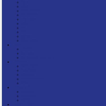
निबन्ध
जीवनी
प्रेरक प्रसङ्ग
मेरो बाल्यकाल
यात्रा साहित्य
कविता
गीत
गजल
चुट्किला
किशोर साहित्य
विचार
अन्तर्वार्ता
लेख-रचना
मेरो नेपालप्रति मलाई गर्व छ
ज्ञानविज्ञान
विज्ञान साहित्य
रोचक विज्ञान
सामान्यज्ञान
अचम्मको जानकारी
स्वास्थ्य
बजारमा नयाँ
बालपुस्तक
रमाइलो ठाउँ
चलचित्र
अडियो / भिडियो