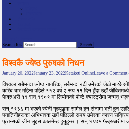
समाचार
राष्ट्रिय
अन्तर्राष्टिय
लेखक कोश
English
केटाकेटी अनलाइन युट्युब
site mode button
Search for:
विश्वकै ज्येष्ठ पुरुषको निधन
January 20, 2022
January 23, 2022
Ketaketi Online
Leave a Comment
o
विश्वका सबैभन्दा ज्येष्ठ नागरिक, सबैभन्दा बढी उमेरको जेठो मान्छे 
करिब चार महिना पहिले ११२ वर्ष २ सय ११ दिन हुँदा उहाँ जीवितमध्
फेब्रुअरी ११ सन् १९०९ मा लियोनको पोन्टे क्यास्ट्रोमा जन्मनु भएका 
सन् १९३६ मा भएको स्पेनी गृहयुद्धमा सामेल हुन सेनामा भर्ती हुन
पनातिनीहरूका अभिभावक उहाँ पछिल्लो समय उमेरका कारण सक्रिय जीवनबा
फ्रान्सकी जीन लुइस कालमेन्ट हुनुहुन्छ । सन् १८७५ फेब्रुअरी