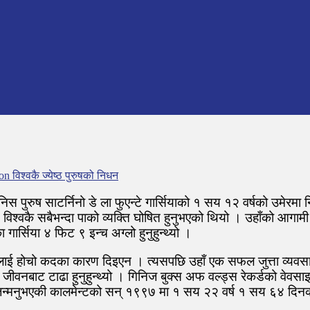
n विश्वकै ज्येष्ठ पुरुषको निधन
स्पेनिस पुरुष साटर्निनो डे ला फुएन्टे गार्सियाको १ सय १२ वर्षको उमे
ये विश्वकै सबैभन्दा पाको व्यक्ति घोषित हुनुभएको थियो । उहाँको 
गार्सिया ४ फिट ९ इन्च अग्लो हुनुहुन्थ्यो ।
 उहाँलाई होचो कदका कारण दिइएन । त्यसपछि उहाँ एक सफल जुत्ता व्य
ट टाढा हुनुहुन्थ्यो । गिनिज बुक्स अफ वल्ड्स रेकर्डको वेवसाइट अनु
मा जन्मनुभएकी कालमेन्टको सन् १९९७ मा १ सय २२ वर्ष १ सय ६४ दि