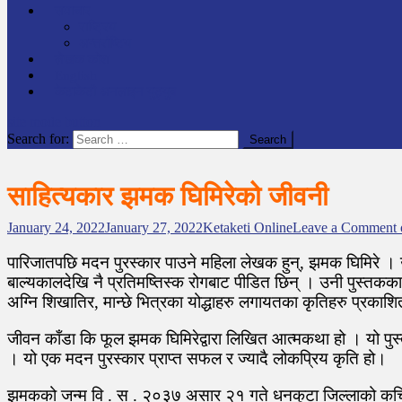
समाचार
राष्ट्रिय
अन्तर्राष्टिय
लेखक कोश
English
केटाकेटी अनलाइन युट्युब
site mode button
Search for:
साहित्यकार झमक घिमिरेको जीवनी
January 24, 2022
January 27, 2022
Ketaketi Online
Leave a Comment
पारिजातपछि मदन पुरस्कार पाउने महिला लेखक हुन्, झमक घिमिरे । 
बाल्यकालदेखि नै प्रतिमष्तिस्क रोगबाट पीडित छिन् । उनी पुस्त
अग्नि शिखातिर, मान्छे भित्रका योद्धाहरु लगायतका कृतिहरु प्रकाश
जीवन काँडा कि फूल झमक घिमिरेद्वारा लिखित आत्मकथा हो । यो पुस
। यो एक मदन पुरस्कार प्राप्त सफल र ज्यादै लोकप्रिय कृति हो।
झमकको जन्म वि . स . २०३७ असार २१ गते धनकुटा जिल्लाको कचिंडे 