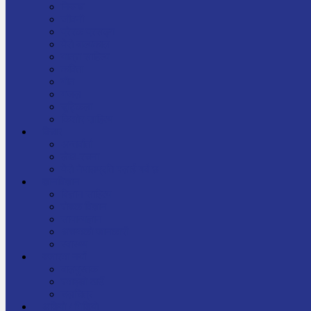
निबन्ध
जीवनी
प्रेरक प्रसङ्ग
मेरो बाल्यकाल
यात्रा साहित्य
कविता
गीत
गजल
चुट्किला
किशोर साहित्य
विचार
अन्तर्वार्ता
लेख-रचना
मेरो नेपालप्रति मलाई गर्व छ
ज्ञानविज्ञान
विज्ञान साहित्य
रोचक विज्ञान
सामान्यज्ञान
अचम्मको जानकारी
स्वास्थ्य
बजारमा नयाँ
बालपुस्तक
रमाइलो ठाउँ
चलचित्र
अडियो / भिडियो