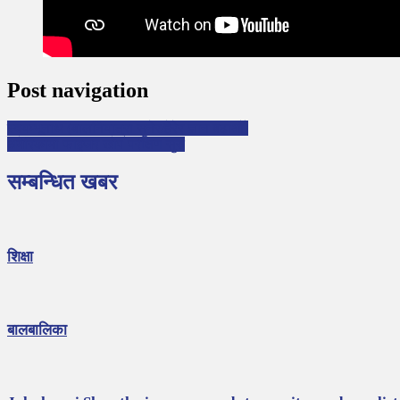
Post navigation
स्वयम्भूनाथ (बालनियात्रा सुनेर/हेरेर ज्ञान बढाऔँ)
अमेरिकामा फाइजर खोप परीक्षण सुरु
सम्बन्धित खबर
शिक्षा
बालबालिका