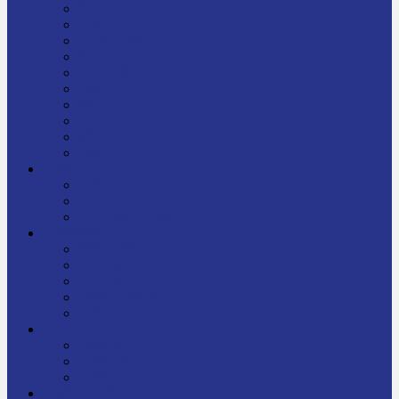
निबन्ध
जीवनी
प्रेरक प्रसङ्ग
मेरो बाल्यकाल
यात्रा साहित्य
कविता
गीत
गजल
चुट्किला
किशोर साहित्य
विचार
अन्तर्वार्ता
लेख-रचना
मेरो नेपालप्रति मलाई गर्व छ
ज्ञानविज्ञान
विज्ञान साहित्य
रोचक विज्ञान
सामान्यज्ञान
अचम्मको जानकारी
स्वास्थ्य
बजारमा नयाँ
बालपुस्तक
रमाइलो ठाउँ
चलचित्र
अडियो / भिडियो