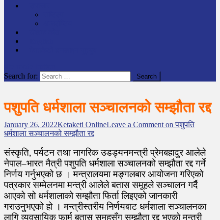
समाचार
राष्ट्रिय
अन्तर्राष्टिय
लेखक कोश
English
केटाकेटी अनलाइन युट्युब
site mode button
Search for:
पशुपति धर्मशाला सञ्चालनको सम्झौता रद्द
January 26, 2022
Ketaketi Online
Leave a Comment
on पशुपति
धर्मशाला सञ्चालनको सम्झौता रद्द
संस्कृति, पर्यटन तथा नागरिक उडड्यनमन्त्री प्रेमबहादुर आलेले
नेपाल–भारत मैत्री पशुपति धर्मशाला सञ्चालनको सम्झौता रद्द गर्ने
निर्णय गर्नुभएको छ । मन्त्रालयमा मङ्गलबार आयोजना गरिएको
पत्रकार सम्मेलनमा मन्त्री आलेले बतास समूहले सञ्चालन गर्दै
आएको सो धर्मशालाको सम्झौता फिर्ता लिइएको जानकारी
गराउनुभएको हो । मन्त्रीस्तरीय निर्णयबाट धर्मशाला सञ्चालनका
लागि व्यवसायिक फार्म बतास समूहसँग सम्झौता रद्द भएको मन्त्री