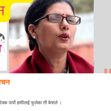
वाचन
O
N
्क पार्यो हामीलाई फुलेका ती केशले ।
प्र
भा