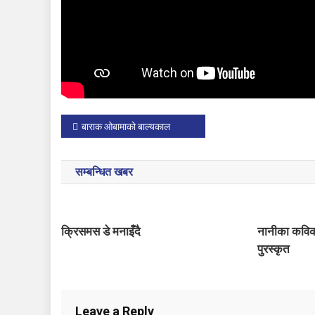
P
बाराक ओबामाको बाल्यकाल
o
सम्बन्धित खबर
s
t
क्रिसमस डे मनाइँदै
नानीका कविको
n
पुरस्कृत
a
v
Leave a Reply