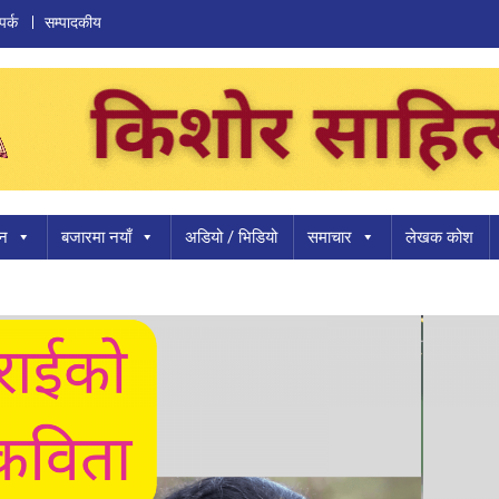
पर्क
सम्पादकीय
ान
बजारमा नयाँ
अडियो / भिडियो
समाचार
लेखक कोश