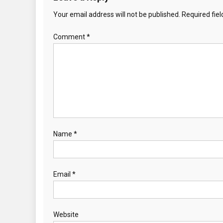
i
Your email address will not be published.
Required fie
g
Comment
*
a
t
i
o
n
Name
*
Email
*
Website