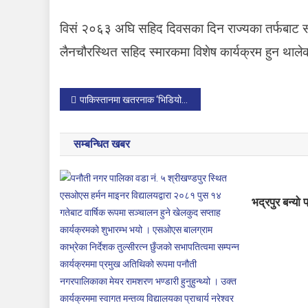
विसं २०६३ अघि सहिद दिवसका दिन राज्यका तर्फबाट सहि
लैनचौरस्थित सहिद स्मारकमा विशेष कार्यक्रम हुन थाले
P
पाकिस्तानमा खतरनाक ‘भिडियो गेम’ लाई प्रतिबन्ध लगाउन सिफारिस पठाउने निर्णय
o
सम्बन्धित खबर
s
t
भद्रपुर बन्यो
n
a
v
i