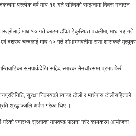
दि
कत्वमा प्रत्येक वर्ष माघ १६ गते सहिदको सम्झनामा दिवस मनाउन
व
स
 शास्त्रीलाई माघ १० गते काठमाडौँको टेकुस्थित पचलीमा, माघ १३ गते
्ठ एवं दशरथ चन्दलाई माघ १५ गते शोभाभगवतीमा राणा शासकले मृत्युदण
िवाटिका रत्नपार्कदेखि सहिद स्मारक लैनचौरसम्म प्रभातफेरी
जनप्रतिनिधि, सुरक्षा निकायको ब्याण्ड टोली र मार्चपास टोलीसहितको
्रति श्रद्धाञ्जलि अर्पण गरेका थिए ।
 गरेको स्वास्थ्य सुरक्षाका मापदण्ड पालना गरेर कार्यक्रम आयोजना