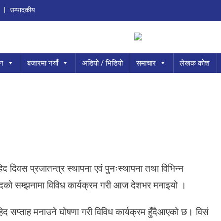
सम्पादकीय
ान
बजारमा नयाँ
अडियो / भिडियो
समाचार
लेखक कोश
O
N
िद दिवस प्रजातन्त्र स्थापना एवं पुनःस्थापना तथा विभिन्न
आ
ज
िदको सम्झनामा विविध कार्यक्रम गरी आज देशभर मनाइयो ।
स
हि
द सप्ताह मनाउने घोषणा गरी विविध कार्यक्रम हुँदैआएको छ। विसं
द