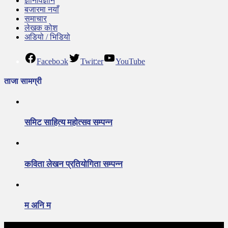
ज्ञानविज्ञान
बजारमा नयाँ
समाचार
लेखक कोश
अडियो / भिडियो
Facebook
Twitter
YouTube
ताजा सामग्री
समिट साहित्य महोत्सव सम्पन्न
कविता लेखन प्रतियोगिता सम्पन्न
म अनि म