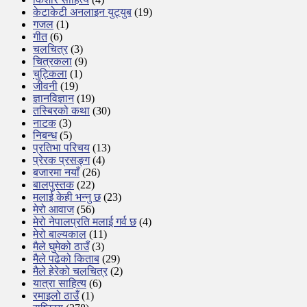
केटाकेटी अनलाइन युट्युब
(19)
गजल
(1)
गीत
(6)
चलचित्र
(3)
चित्रकला
(9)
चुट्किला
(1)
जीवनी
(19)
ज्ञानविज्ञान
(19)
तस्बिरको कथा
(30)
नाटक
(3)
निबन्ध
(5)
प्रतिभा परिचय
(13)
प्रेरक प्रसङ्ग
(4)
बजारमा नयाँ
(26)
बालपुस्तक
(22)
मलाई केही भन्नु छ
(23)
मेरो आवाज
(56)
मेरो नेपालप्रति मलाई गर्व छ
(4)
मेरो बाल्यकाल
(11)
मैले घुमेको ठाउँ
(3)
मैले पढेको किताब
(29)
मैले हेरेको चलचित्र
(2)
यात्रा साहित्य
(6)
रमाइलो ठाउँ
(1)