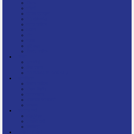
निबन्ध
जीवनी
प्रेरक प्रसङ्ग
मेरो बाल्यकाल
यात्रा साहित्य
कविता
गीत
गजल
चुट्किला
किशोर साहित्य
विचार
अन्तर्वार्ता
लेख-रचना
मेरो नेपालप्रति मलाई गर्व छ
ज्ञानविज्ञान
विज्ञान साहित्य
रोचक विज्ञान
सामान्यज्ञान
अचम्मको जानकारी
स्वास्थ्य
बजारमा नयाँ
बालपुस्तक
रमाइलो ठाउँ
चलचित्र
अडियो / भिडियो