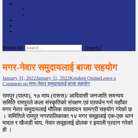
समाचार
राष्ट्रिय
अन्तर्राष्टिय
लेखक कोश
English
केटाकेटी अनलाइन युट्युब
site mode button
Search for:
मगर-नेवार समुदायलाई बाजा सहयोग
January 31, 2022
January 31, 2022
Ketaketi Online
Leave a
Comment
on मगर-नेवार समुदायलाई बाजा सहयोग
रामपुर (पाल्पा), १७ माघ (रासस)/ आदिवासी जनजाति समन्वय
समिति रामपुरले कला संस्कृतिको संरक्षण एवं प्रवर्धन गर्न यहाँका
मगर नेवार समुदायलाई मौलिक वाद्यवादन सामग्री सहयोग गरेको छ
। समितिले रामपुर नगरपालिकाका १४ मगर समूहलाई एक-एक थान
मादल र खैजडी चाप, नेवार समूहलाई ढोलक र झ्याली प्रदान गरेको
हो ।