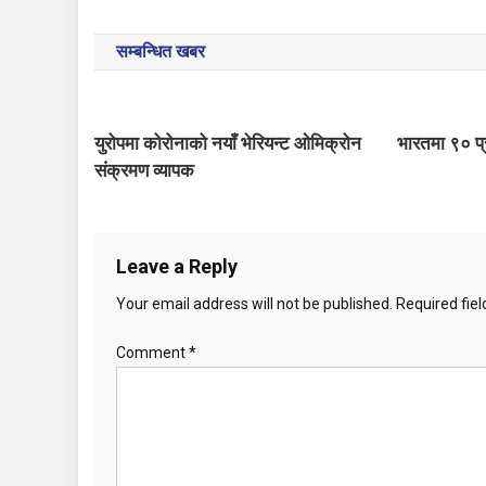
o
सम्बन्धित खबर
s
t
युरोपमा कोरोनाको नयाँ भेरियन्ट ओमिक्रोन
भारतमा ९० प
n
संक्रमण व्यापक
a
v
Leave a Reply
i
Your email address will not be published.
Required fie
g
Comment
*
a
t
i