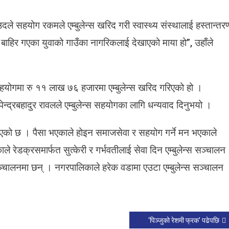
े
का
दले सहयोग रकमले एम्बुलेन्स खरिद गरी स्वास्थ्य संस्थालाई हस्तान्तर
यु
वा
ाहिर गएका युवाको गाउँका नागरिकलाई देखाएको माया हो”, उहाँले
ले
ए
्बु
सहयोगमा रु ११ लाख ७६ हजारमा एम्बुलेन्स खरिद गरिएको हो ।
ले
न्स
पेन्द्रबहादुर रावलले एम्बुलेन्स सहयोगका लागि धन्यवाद दिनुभयो ।
स
ह
ोडिएको छ । पैसा भएकाले होइन समाजसेवा र सहयोग गर्ने मन भएकाले
याे
ग
ले रेडक्रसमार्फत सुत्केरी र गर्भवतीलाई सेवा दिन एम्बुलेन्स सञ्चालन
ग
ञ्चालनमा छन् । नगरपालिकाले हरेक वडामा एउटा एम्बुलेन्स सञ्चालन
े
‘पिञ्जुको रेशमी फ्रक’ पढेपछि