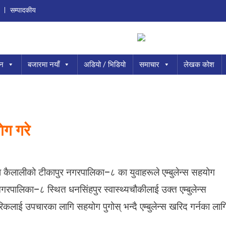
सम्पादकीय
ान
बजारमा नयाँ
अडियो / भिडियो
समाचार
लेखक कोश
ेग गरे
O
N
 कैलालीको टीकापुर नगरपालिका–८ का युवाहरूले एम्बुलेन्स सहयोग
वि
दे
गरपालिका–८ स्थित धनसिंहपुर स्वास्थ्यचौकीलाई उक्त एम्बुलेन्स
श
ागरिकलाई उपचारका लागि सहयोग पुगोस् भन्दै एम्बुलेन्स खरिद गर्नका लाग
मा
र