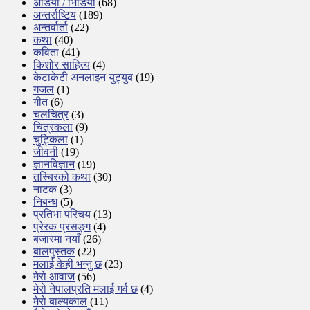
अडियो / भिडियो
(68)
अन्तर्राष्टिय
(189)
अन्तर्वार्ता
(22)
कथा
(40)
कविता
(41)
किशोर साहित्य
(4)
केटाकेटी अनलाइन युट्युब
(19)
गजल
(1)
गीत
(6)
चलचित्र
(3)
चित्रकला
(9)
चुट्किला
(1)
जीवनी
(19)
ज्ञानविज्ञान
(19)
तस्बिरको कथा
(30)
नाटक
(3)
निबन्ध
(5)
प्रतिभा परिचय
(13)
प्रेरक प्रसङ्ग
(4)
बजारमा नयाँ
(26)
बालपुस्तक
(22)
मलाई केही भन्नु छ
(23)
मेरो आवाज
(56)
मेरो नेपालप्रति मलाई गर्व छ
(4)
मेरो बाल्यकाल
(11)