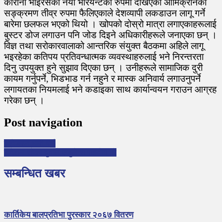
कोरोना भाइरसको नयाँ भेरियन्टको रुपमा देखिएको ओमिक्रोनको
सङ्क्रमण तीव्र रुपमा फैलिएकाले देशव्यापी लकडाउन लागू गर्ने
बारेमा छलफल भएको थियो । खोपको दोस्रो मात्रा लगाएकाहरूलाई
बुस्टर डोज लगाउन पनि जोड दिइने अधिकारीहरूले जनाएका छन् ।
विज्ञ तथा सरोकारवालाको आन्तरिक संयुक्त बैठकमा अहिले लागू
भइरहेका कतिपय प्रतिवन्धात्मक व्यवस्थाहरुलाई भने निरन्तरता
दिनु उपयुक्त हुने सुझाव दिएका छन् । उनीहरूले सामाजिक दुरी
कायम गर्नुपर्ने, भिडभाड गर्न नहुने र मास्क अनिवार्य लगाउनुपर्ने
लगायतका नियमलाई भने कडाइका साथ कार्यान्वयन गराउन आग्रह
गरेका छन् ।
Post navigation
इक्वेडरमा भारी वर्षा
विदेशमा रहेका युवाले एम्बुलेन्स सहयाेग गरे
सम्बन्धित खबर
कार्तिकेय बालप्रतिभा पुरस्कार २०६७ वितरण