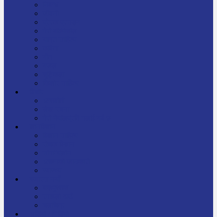
निबन्ध
जीवनी
प्रेरक प्रसङ्ग
मेरो बाल्यकाल
यात्रा साहित्य
कविता
गीत
गजल
चुट्किला
किशोर साहित्य
विचार
अन्तर्वार्ता
लेख-रचना
मेरो नेपालप्रति मलाई गर्व छ
ज्ञानविज्ञान
विज्ञान साहित्य
रोचक विज्ञान
सामान्यज्ञान
अचम्मको जानकारी
स्वास्थ्य
बजारमा नयाँ
बालपुस्तक
रमाइलो ठाउँ
चलचित्र
अडियो / भिडियो