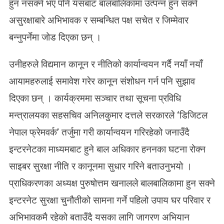
हुन नसक्ने भए पनि यसबाट बालबालिकामा उत्पन्न हुन सक्ने
बा
असुरक्षाबारे अभिभावक र सम्बन्धित पक्ष सचेत र जिम्मेवार
ल
सु
बन्नुपर्नेमा जोड दिएका छन् ।
र
क्षा
उनीहरुले विद्यमान कानून र नीतिको कार्यान्वयन गर्दै नयाँ नयाँ
चु
नौ
आयामहरुलाई समावेश गरेर कानून संशोधन गर्न पनि सुझाव
ती
दिएका छन् । कार्यक्रममा सञ्चार तथा सूचना प्रविधि
पू
र्ण
मन्त्रालयका सहसचिव अनिलकुमार दत्तले सरकारले ‘डिजिटल
नेपाल फ्रेमवर्क’ तर्जुमा गरी कार्यान्वयन गरिरहेको जनाउँदै
इन्टरनेटका माध्यमबाट हुने बाल अधिकार हननका घटना रोक्न
साइबर सुरक्षा नीति र कानूनमा सुधार गरिने बताउनुभयो ।
प्राधिकरणका अध्यक्ष पुरुषोत्तम खनालले बालबालिकामा हुन सक्ने
इन्टरनेट सुरक्षा चुनौतीको सामना गर्ने पहिलो उपाय घर परिवार र
अभिभावकमै रहेको बताउँदै यसका लागि जागरण अभियान