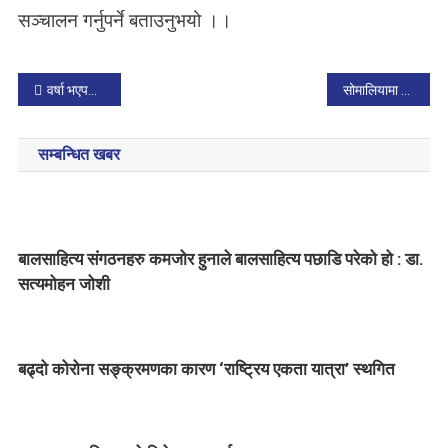
सञ्चालन गर्नुपर्ने बताउनुभयो ।।
P
वर्षा भएपछि अलैँची खेती गर्ने किसान खुसी
सोमालियामा खडेरी ४३ लाख मानिस प्रभावित
o
सम्बन्धित खबर
s
t
n
बालसाहित्य संगठनहरु कमजोर हुनाले बालसाहित्य पछाडि परेको हो : डा.
a
सत्यमोहन जोशी
v
i
बढ्दो कोरोना सङ्क्रमणका कारण ‘राष्ट्रिय एकता यात्रा’ स्थगित
g
a