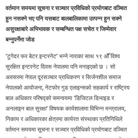
N
वर्तमान समयमा सूचना र सञ्चार प्रविधिको प्रयोगबाट वञ्चित
सु
र
हुन नसक्ने भए पनि यसबाट बालबालिकामा उत्पन्न हुन सक्ने
क्षि
असुरक्षाबारे अभिभावक र सम्बन्धित पक्ष सचेत र जिम्मेवार
त
इ
बन्नुपर्नेमा जोड
न्ट
र
‘टुगेदर फर बेटर इन्टरनेट’ भन्ने नाराका साथ १९ औँ विश्व
ने
ट
सुरक्षित इन्टरनेट दिवस नेपालमा पनि मनाइएको छ । सो
दि
अवसरमा नेपाल दूरसञ्चार प्राधिकरण र सिर्जनशील समाज
व
नेपालको आयोजना, नेटफोर गुड एलाइन्सको सहकार्य र राष्ट्रिय
स
:
बाल अधिकार परिषद्को समन्वयमा ‘डिजिटल डिभाइड र
अ
अनलाइन बाल सुरक्षा’ विषयक कार्यशालामा विभिन्न मन्त्रालय,
न
ला
निकाय र अधिकारका क्षेत्रमा कार्यरत संस्थाका प्रतिनिधिले
इ
वर्तमान समयमा सूचना र सञ्चार प्रविधिको प्रयोगबाट वञ्चित
न
मा