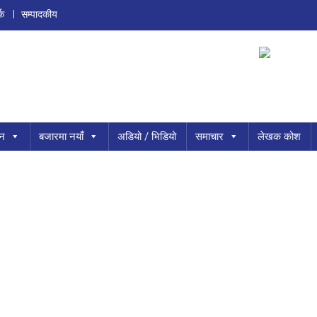
्क
सम्पादकीय
ान
बजारमा नयाँ
अडियो / भिडियो
समाचार
लेखक कोश