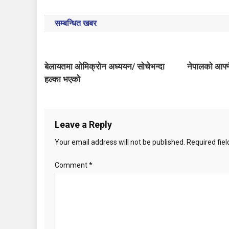
o
सम्बन्धित खबर
s
t
बेलायतमा ओमिक्रोन अध्ययन/ सोचेभन्दा
नेपालको आफ्न
n
हल्का भएको
a
v
Leave a Reply
i
Your email address will not be published.
Required fie
g
Comment
*
a
t
i