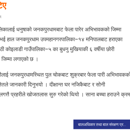
िए
O
t
N
लिकालाई धनुषाको जनकपुरधामबाट फेला पारेर अभिभावकको जिम्मा
ज
न
र भई हाल जनकपुरधाम उपमहानगरपालिका–१४ मनिपालबाट हराएका
क
लाठी कोइलाडी गाउँपालिका–५ का बुधनु मुखियाकी ६ वर्षीया छोरी
पु
र
 जिम्मा लगाएको छ ।
मा
ह
नीलाई जनकपुरधामस्थित पुल चोकबाट शुक्रबार फेला पारी अभिभावकक
रा
ए
्नेतले जानकारी दिनुभयो । दीक्षान्त घर नजिकैबाट र सोनी
का
त्तै प्रहरीले खोजतलास सुरु गरेको थियो । साना बच्चा हराउने क्र
बा
।
ल
बा
लि
का
बालअधिकार तथा बाल संरक्षण प्रणालीको सुदृढीकरण गर्नुपर्छ
भे