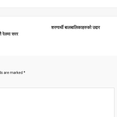
टि
ए
शरणार्थी बालबालिकाहरुको उद्दार
ै रेलमा सरर
lds are marked
*