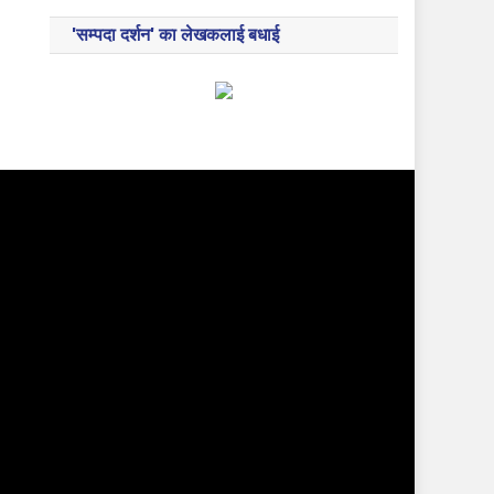
'सम्पदा दर्शन' का लेखकलाई बधाई