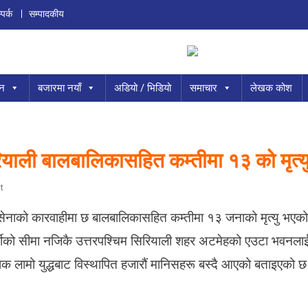
पर्क
सम्पादकीय
ान
बजारमा नयाँ
अडियो / भिडियो
समाचार
लेखक कोश
याली बालबालिकासहित कम्तीमा १३ को मृत्य
O
t
N
की सेनाको कारवाहीमा छ बालबालिकासहित कम्तीमा १३ जनाको मृत्यु भएको
अ
मे
कीको सीमा नजिकै उत्तरपश्चिम सिरियाली शहर अटमेहको एउटा भवनला
रि
क लामो युद्धबाट विस्थापित हजारौं मानिसहरू बस्दै आएको बताइएको छ
की
से
ना