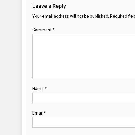
v
Leave a Reply
i
Your email address will not be published.
Required fie
g
Comment
*
a
t
i
o
n
Name
*
Email
*