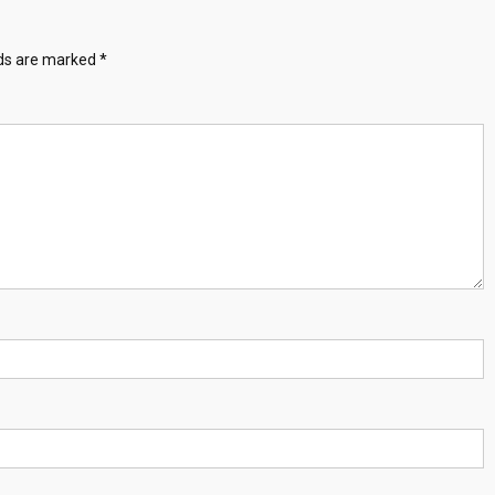
म्ती
मा
lds are marked
*
१
३
को
मृ
त्यु