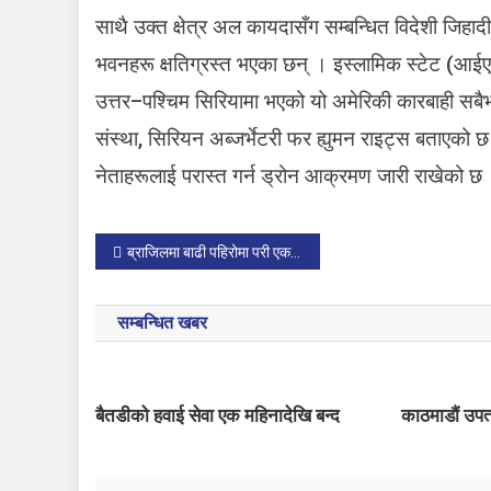
साथै उक्त क्षेत्र अल कायदासँग सम्बन्धित विदेशी जिहा
भवनहरू क्षतिग्रस्त भएका छन् । इस्लामिक स्टेट (आई
उत्तर–पश्चिम सिरियामा भएको यो अमेरिकी कारबाही सब
संस्था, सिरियन अब्जर्भेटरी फर ह्युमन राइट्स बताएको छ
नेताहरूलाई परास्त गर्न ड्रोन आक्रमण जारी राखेको 
P
ब्राजिलमा बाढी पहिरोमा परी एक सय जनाभन्दा बढीको मृत्यु
o
सम्बन्धित खबर
s
t
बैतडीको हवाई सेवा एक महिनादेखि बन्द
­­­­­­काठमाडौं
n
a