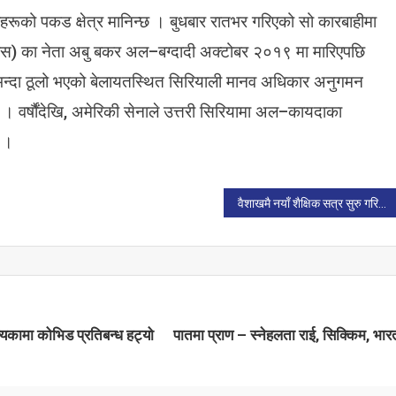
को
दीहरूको पकड क्षेत्र मानिन्छ । बुधबार रातभर गरिएको सो कारबाहीमा
का
र
एस) का नेता अबु बकर अल–बग्दादी अक्टोबर २०१९ मा मारिएपछि
वा
ैभन्दा ठूलो भएको बेलायतस्थित सिरियाली मानव अधिकार अनुगमन
ही
 । वर्षौंदेखि, अमेरिकी सेनाले उत्तरी सिरियामा अल–कायदाका
मा
छ
छ ।
सि
रि
या
वैशाखमै नयाँ शैक्षिक सत्र सुरु गरिने
ली
बा
ल
बा
लि
का
स
 उपत्यकामा कोभिड प्रतिबन्ध हट्यो
पातमा प्राण – स्नेहलता राई, सिक्किम, भार
हि
त
क