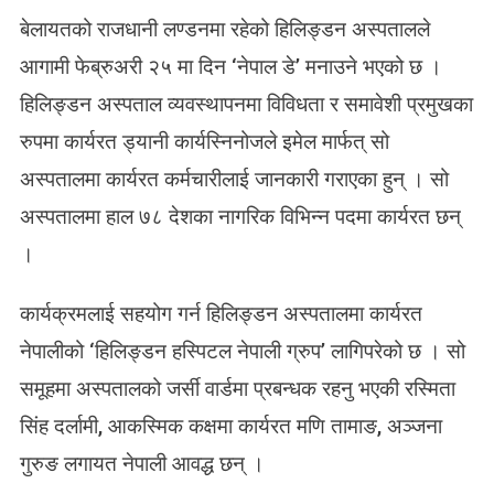
N
बेलायतको राजधानी लण्डनमा रहेको हिलिङ्डन अस्पतालले
ल
ण्ड
आगामी फेब्रुअरी २५ मा दिन ‘नेपाल डे’ मनाउने भएको छ ।
न
हिलिङ्डन अस्पताल व्यवस्थापनमा विविधता र समावेशी प्रमुखका
को
हि
रुपमा कार्यरत ड्यानी कार्यस्निनोजले इमेल मार्फत् सो
लि
अस्पतालमा कार्यरत कर्मचारीलाई जानकारी गराएका हुन् । सो
ङ्ड
न
अस्पतालमा हाल ७८ देशका नागरिक विभिन्न पदमा कार्यरत छन्
अ
।
स्प
ता
कार्यक्रमलाई सहयोग गर्न हिलिङ्डन अस्पतालमा कार्यरत
ल
ले
नेपालीको ‘हिलिङ्डन हस्पिटल नेपाली ग्रुप’ लागिपरेको छ । सो
‘
समूहमा अस्पतालको जर्सी वार्डमा प्रबन्धक रहनु भएकी रस्मिता
ने
पा
सिंह दर्लामी, आकस्मिक कक्षमा कार्यरत मणि तामाङ, अञ्जना
ल
गुरुङ लगायत नेपाली आवद्ध छन् ।
डे
’