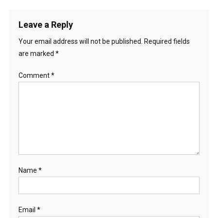
a
t
Leave a Reply
i
Your email address will not be published.
Required fields
o
are marked
*
n
Comment
*
Name
*
Email
*