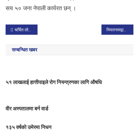
सय ५० जना नेपाली कार्यरत छन् ।
P
चर्चित लोकगायक जयनन्द लामा बित्नुभयो
भियतनामद्वारा २० देशमा हवाई उडान खुल्ला गरियाे
o
सम्बन्धित खबर
s
t
n
५१ लाखलाई हात्तीपाइले रोग नियन्त्रणका लागि औषधि
a
v
वीर अस्पतालमा बर्न वार्ड
i
g
१३५ वर्षको उमेरमा निधन