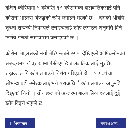
N
दक्षिण कोरियामा ५ वर्षदेखि ११ वर्षसम्मका बालबालिकलाई पनि
द
क्षि
कोरोना भाइरस विरुद्धको खोप लगाइने भएको छ । देशको औषधि
ण
सुरक्षा सम्वन्धी निकायले उनीहरुलाई खोप लगाउन अनुमति दिने
को
रि
निर्णय गरेको समाचारमा जनाइएको छ ।
या
मा
कोरोना भाइरसको नयाँ भेरियन्टको रुपमा देखिएको ओमिक्रोनको
५
-
सङ्क्रमण तीव्र रुपमा फैलिएपछि बालबालिकालाई सुरक्षित
१
राख्नका लागि खोप लगाउने निर्णय गरिएको हो । १२ वर्ष वा
१
सोभन्दा बढी उमेरकालाई भने यसअघि नै खोप लगाउन अनुमति
ब
र्ष
दिइएको थियो । तीन हप्ताको अन्तरमा बालबालिकाहरुलाई दुई
का
खोप दिइने भएको छ ।
बा
ल
बा
P
लि
भियतनामद्वारा २० देशमा हवाई उडान खुल्ला गरियाे
‘स्वस्थ आमा, स्वस्थ बालबालिका’ कार्यक्रम कार्यक्रम
का