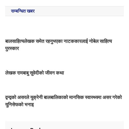
o
ला
सम्बन्धित खबर
ई
s
प
t
नि
को
n
रो
बालसाहित्यलेखक समेत रहनुभएका नाटककारलाई नोबेल साहित्य
ना
a
पुरस्कार
खो
v
प
i
लेखक रामबाबु सुवेदीको जीवन कथा
g
a
द्वन्द्वको असरले युक्रेनी बालबालिकाको मानसिक स्वास्थ्यमा असर गरेको
t
युनिसेफको भनाइ
i
o