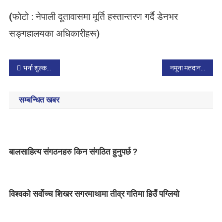
(
फाेटाे : नेपाली दूतावासमा मूर्ति हस्तान्तरण गर्दै डेनभर
सङ्गहालयका अधिकारीहरू)
P
भर्ना शुल्क नलिन उच्च अदालतको आदेश
नमूना मतदान कार्यक्रममा मतदाता शिक्षाको अभाव देखियाे
o
सम्बन्धित खबर
s
t
n
बालसाहित्य संगठनहरु किन संगठित हुनुपर्छ ?
a
v
विश्वकाे सर्वोच्च शिखर सगरमाथामा तीव्र गतिमा हिउँ पग्लियो
i