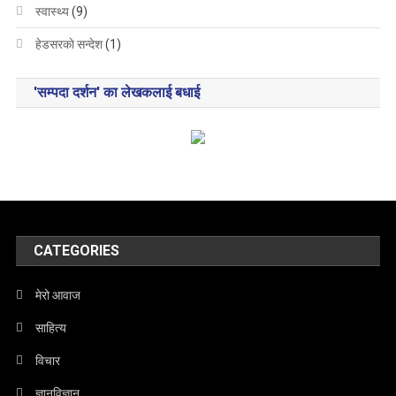
स्वास्थ्य
(9)
हेडसरकाे सन्देश
(1)
'सम्पदा दर्शन' का लेखकलाई बधाई
CATEGORIES
मेरो आवाज
साहित्य
विचार
ज्ञानविज्ञान