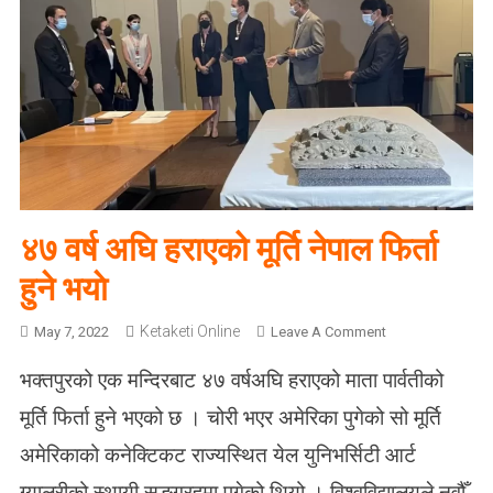
४७ वर्ष अघि हराएको मूर्ति नेपाल फिर्ता
हुने भयाे
Ketaketi Online
O
May 7, 2022
Leave A Comment
N
भक्तपुरको एक मन्दिरबाट ४७ वर्षअघि हराएको माता पार्वतीको
४
७
मूर्ति फिर्ता हुने भएको छ । चोरी भएर अमेरिका पुगेको सो मूर्ति
व
अमेरिकाको कनेक्टिकट राज्यस्थित येल युनिभर्सिटी आर्ट
र्ष
अ
ग्यालरीको स्थायी सङ्ग्रहमा पुगेको थियो । विश्वविद्यालयले नवौँ