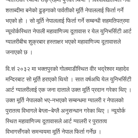
घि
शताब्दीमा बनेको ढुङ्गाको पार्वतीको मूर्ति नेपाललाई फिर्ता गर्ने
ह
रा
भएको हो । सो मूर्ति नेपाललाई फिर्ता गर्ने सम्बन्धी सहमतिपत्रमा
ए
न्यूयोर्कस्थित नेपाली महावाणिज्य दूतावास र येल युनिभर्सिटी आर्ट
को
मू
ग्यालरीबीच शुक्रबार हस्ताक्षर भएको महावाणिज्य दूतावासले
र्ति
जनाएको छ ।
ने
पा
वि.सं २०३२ मा भक्तपुरको गोलमाडीस्थित वीर भद्रेश्वर महादेव
ल
फि
मन्दिरबाट सो मूर्ति हराएको थियो । सात वर्षअघि येल युनिभर्सिटी
र्ता
आर्ट ग्यालरीलाई एक जना दाताले उक्त मूर्ति प्रदान गरेका थिए ।
हु
ने
उक्त मूर्ति नेपालको भए-नभएको सम्बन्धमा ग्यालरी र नेपालको
भ
पुरातत्व विभागले बेग्ला–बेग्लै अनुसन्धान गरेका थिए । न्यूयोर्क
याे
स्थित महावाणिज्य दूतावासले आर्ट ग्यालरी र पुरातत्व
विभागसँगको समन्वयमा मूर्ति नेपाल फिर्ता गर्नेछ ।