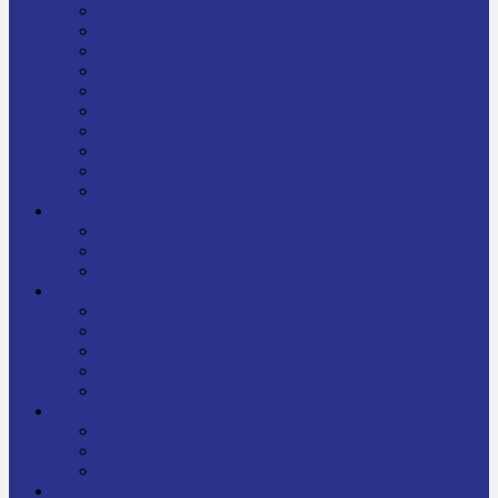
निबन्ध
जीवनी
प्रेरक प्रसङ्ग
मेरो बाल्यकाल
यात्रा साहित्य
कविता
गीत
गजल
चुट्किला
किशोर साहित्य
विचार
अन्तर्वार्ता
लेख-रचना
मेरो नेपालप्रति मलाई गर्व छ
ज्ञानविज्ञान
विज्ञान साहित्य
रोचक विज्ञान
सामान्यज्ञान
अचम्मको जानकारी
स्वास्थ्य
बजारमा नयाँ
बालपुस्तक
रमाइलो ठाउँ
चलचित्र
अडियो / भिडियो