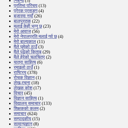
निबन्ध
(5)
प्रतिभा परिचय
(13)
प्रेरक प्रसङ्ग
(4)
बजारमा नयाँ
(26)
बालपुस्तक
(22)
मलाई केही भन्नु छ
(23)
मेरो आवाज
(56)
मेरो नेपालप्रति मलाई गर्व छ
(4)
मेरो बाल्यकाल
(11)
मैले घुमेको ठाउँ
(3)
मैले पढेको किताब
(29)
मैले हेरेको चलचित्र
(2)
यात्रा साहित्य
(6)
रमाइलो ठाउँ
(1)
राष्ट्रिय
(378)
रोचक विज्ञान
(1)
लेख-रचना
(18)
लेखक कोश
(17)
विचार
(45)
विज्ञान साहित्य
(1)
विद्यालय समाचार
(133)
शिक्षककाे कलम
(2)
समाचार
(624)
सम्पादकीय
(15)
सामान्यज्ञान
(8)