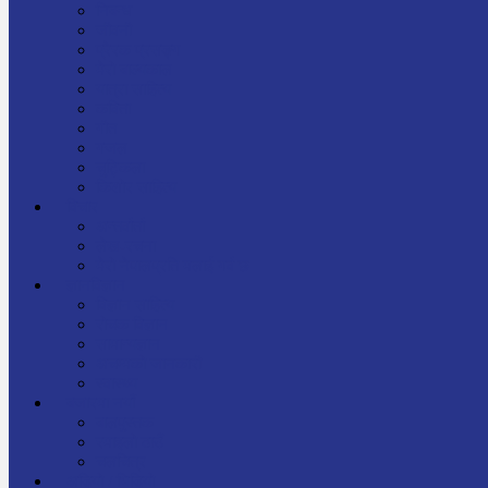
निबन्ध
जीवनी
प्रेरक प्रसङ्ग
मेरो बाल्यकाल
यात्रा साहित्य
कविता
गीत
गजल
चुट्किला
किशोर साहित्य
विचार
अन्तर्वार्ता
लेख-रचना
मेरो नेपालप्रति मलाई गर्व छ
ज्ञानविज्ञान
विज्ञान साहित्य
रोचक विज्ञान
सामान्यज्ञान
अचम्मको जानकारी
स्वास्थ्य
बजारमा नयाँ
बालपुस्तक
रमाइलो ठाउँ
चलचित्र
अडियो / भिडियो