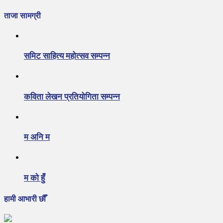
ताजा सामग्री
समिट साहित्य महोत्सव सम्पन्न
कविता लेखन प्रतियोगिता सम्पन्न
म अनि म
म को हुँ
हामी आभारी छौँ