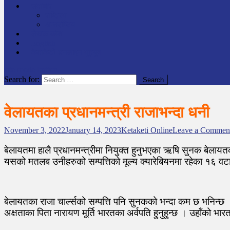
समाचार
राष्ट्रिय
अन्तर्राष्टिय
लेखक कोश
English
केटाकेटी अनलाइन युट्युब
site mode button
Search for:
वेलायतका प्रधानमन्त्री राजाभन्दा धनी
November 3, 2022
January 14, 2023
Ketaketi Online
Leave a Commen
बेलायतमा हालै प्रधानमन्त्रीमा नियुक्त हुनुभएका ऋषि सुनक बेलायतका
यसको मतलब उनीहरुको सम्पत्तिको मूल्य क्यारेबियनमा रहेका १६ वटा
बेलायतका राजा चार्ल्सको सम्पत्ति पनि सुनकको भन्दा कम छ भनिन्छ
अक्षताका पिता नारायण मूर्ति भारतका अर्वपति हुनुहुन्छ । उहाँको भ