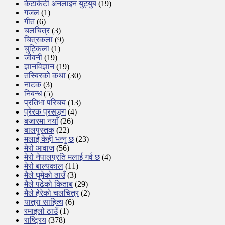
केटाकेटी अनलाइन युट्युब
(19)
गजल
(1)
गीत
(6)
चलचित्र
(3)
चित्रकला
(9)
चुट्किला
(1)
जीवनी
(19)
ज्ञानविज्ञान
(19)
तस्बिरको कथा
(30)
नाटक
(3)
निबन्ध
(5)
प्रतिभा परिचय
(13)
प्रेरक प्रसङ्ग
(4)
बजारमा नयाँ
(26)
बालपुस्तक
(22)
मलाई केही भन्नु छ
(23)
मेरो आवाज
(56)
मेरो नेपालप्रति मलाई गर्व छ
(4)
मेरो बाल्यकाल
(11)
मैले घुमेको ठाउँ
(3)
मैले पढेको किताब
(29)
मैले हेरेको चलचित्र
(2)
यात्रा साहित्य
(6)
रमाइलो ठाउँ
(1)
राष्ट्रिय
(378)