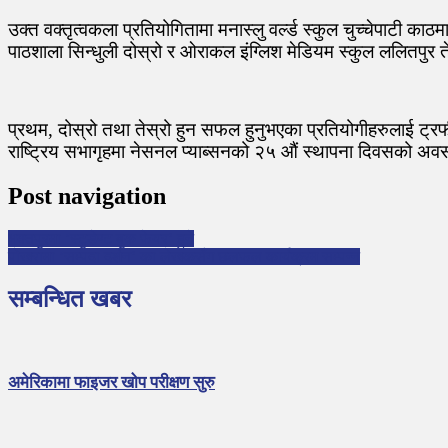
उक्त वक्तृत्वकला प्रतियोगितामा मनास्लु वर्ल्ड स्कुल चुच्चेपाटी क
पाठशाला सिन्धुली दोस्रो र ओराकल इंग्लिश मेडियम स्कुल ललितपुर 
प्रथम, दोस्रो तथा तेस्रो हुन सफल हुनुभएका प्रतियोगीहरुलाई ट्रफी
राष्ट्रिय सभागृहमा नेसनल प्याब्सनको २५ औं स्थापना दिवसको अवसरमा
Post navigation
भक्तपुरमा ‘स्टुडेण्ट बुक फेयर’ हुने
पोखरामा ‘सम्पदा दर्शन’ का लेखकसँग छलफल कार्यक्रम सम्पन्न
सम्बन्धित खबर
अमेरिकामा फाइजर खोप परीक्षण सुरु