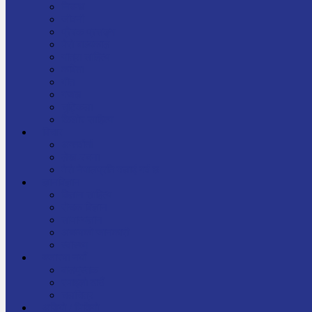
निबन्ध
जीवनी
प्रेरक प्रसङ्ग
मेरो बाल्यकाल
यात्रा साहित्य
कविता
गीत
गजल
चुट्किला
किशोर साहित्य
विचार
अन्तर्वार्ता
लेख-रचना
मेरो नेपालप्रति मलाई गर्व छ
ज्ञानविज्ञान
विज्ञान साहित्य
रोचक विज्ञान
सामान्यज्ञान
अचम्मको जानकारी
स्वास्थ्य
बजारमा नयाँ
बालपुस्तक
रमाइलो ठाउँ
चलचित्र
अडियो / भिडियो