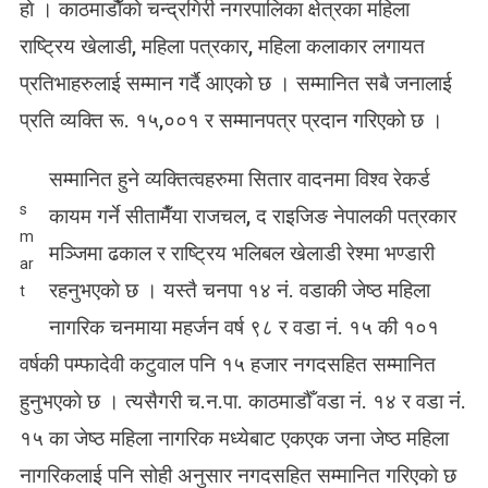
हाे । काठमाडाैँकाे चन्द्रगिरी नगरपालिका क्षेत्रका महिला
राष्ट्रिय खेलाडी, महिला पत्रकार, महिला कलाकार लगायत
प्रतिभाहरुलाई सम्मान गर्दै आएको छ । सम्मानित सबै जनालाई
प्रति व्यक्ति रू. १५,००१ र सम्मानपत्र प्रदान गरिएको छ ।
सम्मानित हुने व्यक्तित्वहरुमा सितार वादनमा विश्व रेकर्ड
s
कायम गर्ने सीतामैँया राजचल, द राइजिङ नेपालकी पत्रकार
m
मञ्जिमा ढकाल र राष्ट्रिय भलिबल खेलाडी रेश्मा भण्डारी
ar
रहनुभएकाे छ । यस्तै चनपा १४ नं. वडाकी जेष्ठ महिला
t
नागरिक चनमाया महर्जन वर्ष ९८ र वडा नं. १५ की १०१
वर्षकी पम्फादेवी कटुवाल पनि १५ हजार नगदसहित सम्मानित
हुनुभएकाे छ । त्यसैगरी च.न.पा. काठमाडौँ वडा नं. १४ र वडा नंं.
१५ का जेष्ठ महिला नागरिक मध्येबाट एकएक जना जेष्ठ महिला
नागरिकलाई पनि सोही अनुसार नगदसहित सम्मानित गरिएकाे छ