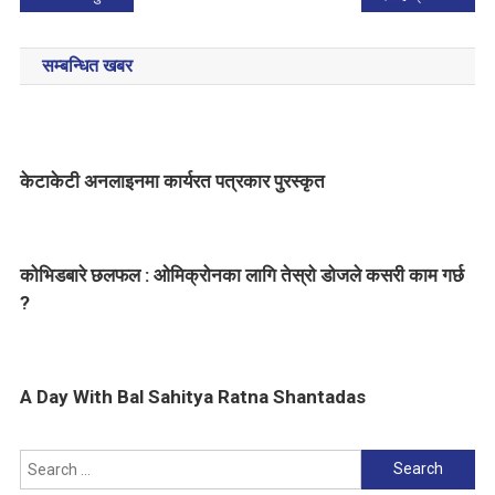
o
सम्बन्धित खबर
s
t
n
केटाकेटी अनलाइनमा कार्यरत पत्रकार पुरस्कृत
a
v
कोभिडबारे छलफल : ओमिक्रोनका लागि तेस्रो डोजले कसरी काम गर्छ
i
?
g
a
A Day With Bal Sahitya Ratna Shantadas
t
i
Search
for: