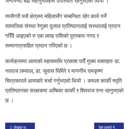
जनाभन्दा बढी महानुभावहरू उपस्थित रहनुभएकाे थियाे ।
त्यसैगरी यसै क्षेत्रमा महिलासँग सम्बन्धित रहेर कार्य गर्ने
सामाजिक संस्था रेणुका दुलाल प्रतिष्ठानलाई सस्थालाई प्रदान
गरिँदै आइएकाे रु एक लाख राशिकाे पुरस्कार नगद र
सम्मानत्रसहित प्रदान गरिएको छ ।
कार्यक्रममा आमाको महत्वमाथि प्रकाश पार्दै मुख्य वक्ताहरु डा.
नवराज लम्साल, डा. सुवास घिमिरे र माननीय रामकृष्ण
चित्रकारले आमाबारे चर्चा गर्नुभएको थियो । कमला कार्की स्मृति
प्रतिष्ठानका स‌रक्षकमा अम्बिका कार्की र शिवराज पन्त रहनुभएकाे
छ ।
P
लेखक जुलीको ‘साथी’ कथा पढेपछि
देश हाम्रो नेपाल