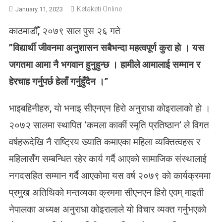
Ketaketi Online
January 11, 2023
काठमाडौँ, २०७९ साल पुस २६ गते
”विद्यार्थी जीवनमा अनुशासन सबैभन्दा महत्वपूर्ण कुरा हाे । यस
जगतमा आमा नै भगवान हुनुहुन्छ । हामीले आमालाई सम्मान र
हेरचाह गर्नुपर्छ हेलाँ गर्नुहुँदैन ।”
भाइबहिनीहरु, याे भनाइ सीएनएन हिराे अनुराधा काेइरालाकाे हाे ।
२०७२ सालमा स्थापित ‘कमला कार्की स्मृति प्रतिष्ठान’ ले विगत
वर्षहरूदेखि नै राष्ट्रिय ख्याति कमाएका महिला व्यक्तित्वहरू र
महिलासँग सम्बन्धित रहेर कार्य गर्दै आएकाे सामाजिक संस्थालाई
नगदसहित सम्मान गर्दै आएकोमा यस वर्ष २०७९ काे कार्यक्रममा
प्रमुख अतिथिकाे मन्तव्यका क्रममा सीएनएन हिराे एवम् माइती
नेपालका अध्यक्ष अनुराधा काेइरालाले याे विचार व्यक्त गर्नुभएकाे